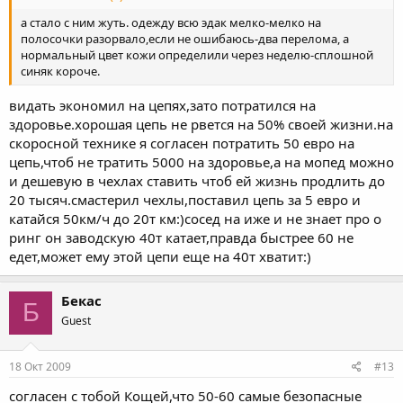
а стало с ним жуть. одежду всю эдак мелко-мелко на
полосочки разорвало,если не ошибаюсь-два перелома, а
нормальный цвет кожи определили через неделю-сплошной
синяк короче.
видать экономил на цепях,зато потратился на
здоровье.хорошая цепь не рвется на 50% своей жизни.на
скоросной технике я согласен потратить 50 евро на
цепь,чтоб не тратить 5000 на здоровье,а на мопед можно
и дешевую в чехлах ставить чтоб ей жизнь продлить до
20 тысяч.смастерил чехлы,поставил цепь за 5 евро и
катайся 50км/ч до 20т км:)сосед на иже и не знает про о
ринг он заводскую 40т катает,правда быстрее 60 не
едет,может ему этой цепи еще на 40т хватит:)
Бекас
Б
Guest
18 Окт 2009
#13
согласен с тобой Кощей,что 50-60 самые безопасные