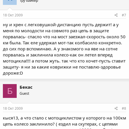
Тру байкер
18 Окт 2009
#7
ну и хрен с легковушкой-дистанцию пусть держит! а у
меня по молодости на совмото раз цепь в защите
порвалась- спасло что на мост заезжал-скорость около 50
км была. Так еле удержал мот-так колбасило конкретно.
до сих пор вспоминаю. А у знакомого на яве на сотне
порвалась и заклинила колесо-как он летел вперед
мотоцикла!!!! а потом жуть. так что кто хочет-пусть ставит
защиту- я ни за какие коврижки не поставлю-здоровье
дороже:D
Бекас
Б
Guest
18 Окт 2009
#8
кыся13, а что стало с мотоциклистом у которого на 100км
цепь колесо заклинило? ( ездил на скутерах, с цепями