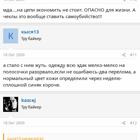
мда....на цепи экономить не стоит. ОПАСНО для жизни. А
чехлы это вообще ставить самоубийство!!!
кыся13
К
Тру байкер
18 Окт 2009
#11
а стало с ним жуть. одежду всю эдак мелко-мелко на
полосочки разорвало,если не ошибаюсь-два перелома, а
нормальный цвет кожи определили через неделю-
сплошной синяк короче.
kascej
Тру байкер
18 Окт 2009
#12
кыся13 написал(а):