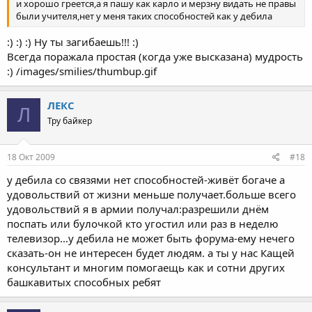
и хорошо греется,а я пашу как карло и мерзну видать не правы
были учителя,нет у меня таких способностей как у дебила
:) :) :) Ну ты загибаешь!!! :)
Всегда поражала простая (когда уже высказана) мудрость
:) /images/smilies/thumbup.gif
ЛЕКС
Л
Тру байкер
18 Окт 2009
#18
у дебила со связями нет способностей-живёт богаче а
удовольствий от жизни меньше получает.больше всего
удовольствий я в армии получал:разрешили днём
поспать или булочкой кто угостил или раз в неделю
телевизор...у дебила не может быть форума-ему нечего
сказать-он не интересен будет людям. а ты у нас Кащей
консультант и многим помогаещь как и сотни других
башкавитых способных ребят