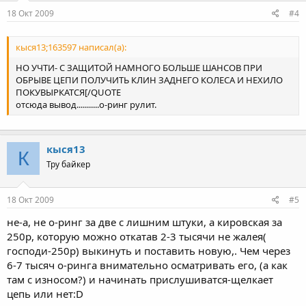
18 Окт 2009
#4
кыся13;163597 написал(а):
НО УЧТИ- С ЗАЩИТОЙ НАМНОГО БОЛЬШЕ ШАНСОВ ПРИ
ОБРЫВЕ ЦЕПИ ПОЛУЧИТЬ КЛИН ЗАДНЕГО КОЛЕСА И НЕХИЛО
ПОКУВЫРКАТСЯ[/QUOTE
отсюда вывод...........о-ринг рулит.
кыся13
К
Тру байкер
18 Окт 2009
#5
не-а, не о-ринг за две с лишним штуки, а кировская за
250р, которую можно откатав 2-3 тысячи не жалея(
господи-250р) выкинуть и поставить новую,. Чем через
6-7 тысяч о-ринга внимательно осматривать его, (а как
там с износом?) и начинать прислушиватся-щелкает
цепь или нет:D