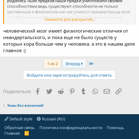
родились чьих предков наши предки уничтожили своими
способностями,ведь существуют способности не только
умственные и физические как нас учили.У неандертальца мозг
на 15% процентов больше нашего был и физически он нас
Нажмите для раскрытия...
превосходил,но видишь в природе его след простыл.так что
теперь окажется что наши предки небыли чесными,в каждый
человеческий мозг имеет физилогические отличия от
период существования человечества своя чесность
неандертальского, и пока еще не было существ у
которых кора больше чем у человека. а это в нашем деле
главное :)
Last
1 из 2
Вперёд
Войдите или зарегистрируйтесь для ответа.
Facebook
Twitter
Reddit
Pinterest
Tumblr
WhatsApp
Электронная
Ссылка
Поделиться:
Темы без вложений
Default style
Russian (RU)
Обратная связь
Политика конфиденциальности
Помощь
Главная
R
S