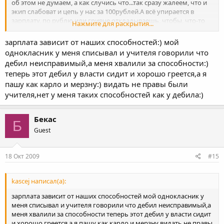
об этом не думаем, а как случись что...так сразу жалеем, что и
экип слабоват и цепь у нас за 100рублей.А всё упирается в
зарплату, по рублю или гривне откладываешь, чтобы, что-то
Нажмите для раскрытия...
купить.
зарплата зависит от наших способностей:) мой
однокласник у меня списывал и учителя говорили что
дебил неисправимый,а меня хвалили за способности:)
теперь этот дебил у власти сидит и хорошо греется,а я
пашу как карло и мерзну:) видать не правы были
учителя,нет у меня таких способностей как у дебила:)
Бекас
Б
Guest
18 Окт 2009
#15
kascej написал(а):
зарплата зависит от наших способностей мой однокласник у
меня списывал и учителя говорили что дебил неисправимый,а
меня хвалили за способности теперь этот дебил у власти сидит
и хорошо греется,а я пашу как карло и мерзну видать не правы