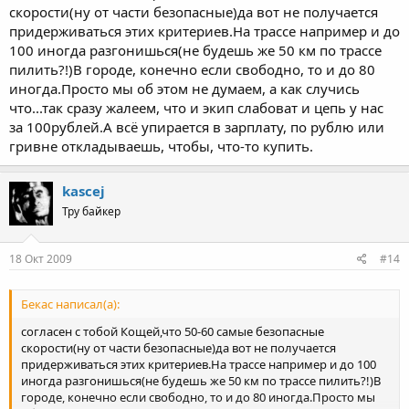
скорости(ну от части безопасные)да вот не получается
придерживаться этих критериев.На трассе например и до
100 иногда разгонишься(не будешь же 50 км по трассе
пилить?!)В городе, конечно если свободно, то и до 80
иногда.Просто мы об этом не думаем, а как случись
что...так сразу жалеем, что и экип слабоват и цепь у нас
за 100рублей.А всё упирается в зарплату, по рублю или
гривне откладываешь, чтобы, что-то купить.
kascej
Тру байкер
18 Окт 2009
#14
Бекас написал(а):
согласен с тобой Кощей,что 50-60 самые безопасные
скорости(ну от части безопасные)да вот не получается
придерживаться этих критериев.На трассе например и до 100
иногда разгонишься(не будешь же 50 км по трассе пилить?!)В
городе, конечно если свободно, то и до 80 иногда.Просто мы