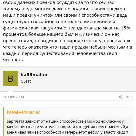
своих далеких предков осуждать за то что сейчас
живем,а ведь многие даже не родились чьих предков
наши предки уничтожили своими способностями,ведь
существуют способности не только умственные и
физические как нас учили.У неандертальца мозг на 15%
процентов больше нашего был и физически он нас
превосходил,но видишь в природе его след простыл.так
что теперь окажется что наши предки небыли чесными,в
каждый период существования человечества своя
чесность
baRRmalini
B
Guest
18 Окт 2009
#17
kascej написал(а):
зарплата зависит от наших способностей мой однокласник у
меня списывал и учителя говорили что дебил неисправимый,а
меня хвалили за способности теперь этот дебил у власти сидит