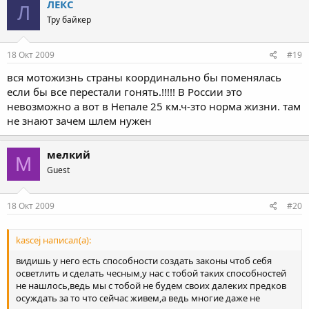
ЛЕКС
Л
Тру байкер
18 Окт 2009
#19
вся мотожизнь страны координально бы поменялась
если бы все перестали гонять.!!!!! В России это
невозможно а вот в Непале 25 км.ч-зто норма жизни. там
не знают зачем шлем нужен
мелкий
М
Guest
18 Окт 2009
#20
kascej написал(а):
видишь у него есть способности создать законы чтоб себя
осветлить и сделать чесным,у нас с тобой таких способностей
не нашлось,ведь мы с тобой не будем своих далеких предков
осуждать за то что сейчас живем,а ведь многие даже не