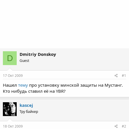
Dmitriy Donskoy
D
Guest
17 Окт 2009
#1
Нашел
тему
про установку минской защиты на Мустанг.
Кто нибудь ставил её на YBR?
kascej
Тру байкер
18 Окт 2009
#2