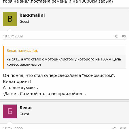
горя не знал,поставил ремень и на 10000км забыл)
baRRmalini
B
Guest
18 Окт 2009
#9
Бекас написал(а):
кыся13, а что стало с мотоциклистом у которого на 100км цепь
колесо заклинило?
Он понял, что стал супер/сверх/мега "экономистом".
Виват оринг!
А то все думают:
-Да нет. Со мной этого не произойдёт...
Бекас
Б
Guest
18 Окт 2009
#10