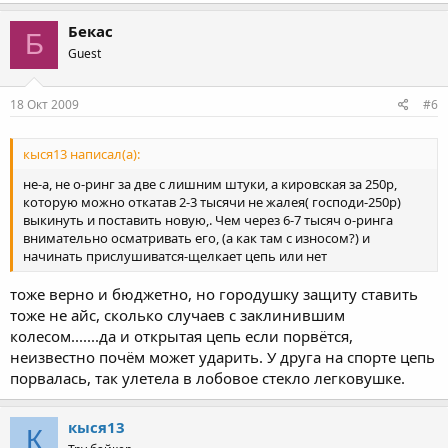
Бекас
Б
Guest
18 Окт 2009
#6
кыся13 написал(а):
не-а, не о-ринг за две с лишним штуки, а кировская за 250р,
которую можно откатав 2-3 тысячи не жалея( господи-250р)
выкинуть и поставить новую,. Чем через 6-7 тысяч о-ринга
внимательно осматривать его, (а как там с износом?) и
начинать прислушиватся-щелкает цепь или нет
тоже верно и бюджетно, но городушку защиту ставить
тоже не айс, сколько случаев с заклинившим
колесом.......да и открытая цепь если порвётся,
неизвестно почём может ударить. У друга на спорте цепь
порвалась, так улетела в лобовое стекло легковушке.
кыся13
К