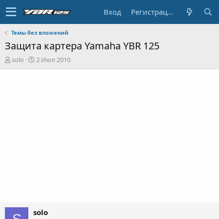
Вход
Регистрация
Темы без вложений
Защита картера Yamaha YBR 125
А
Д
solo
2 Июл 2010
в
а
т
т
о
а
р
н
т
а
е
ч
м
а
ы
л
а
solo
S