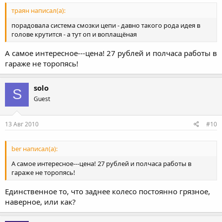
траян написал(а):
порадовала система смозки цепи - давно такого рода идея в
голове крутится - а тут оп и воплащёная
А самое интересное---цена! 27 рублей и полчаса работы в
гараже не торопясь!
solo
S
Guest
13 Авг 2010
#10
ber написал(а):
А самое интересное---цена! 27 рублей и полчаса работы в
гараже не торопясь!
Единственное то, что заднее колесо постоянно грязное,
наверное, или как?