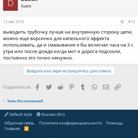
D
Guest
13 Авг 2010
#13
выводить трубочку лучше на внутренную сторону цепи,
можно еще ворсинки для капельного эффекта
использовать, да и смазывание я бы включал часа на 3 с
утра или после дождя когда мот и дорога подсохли,
постоянно это точно ненужно.
Войдите или зарегистрируйтесь для ответа.
Facebook
Twitter
Reddit
Pinterest
Tumblr
WhatsApp
Электронная
Ссылка
Поделиться:
Темы без вложений
Default style
Russian (RU)
Обратная связь
Политика конфиденциальности
Помощь
Главная
R
S
S