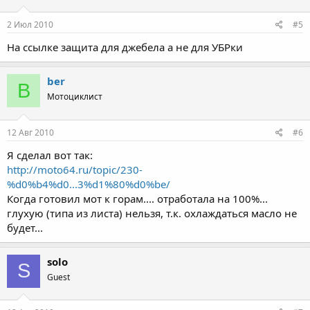
2 Июл 2010
#5
На ссылке защита для джебела а не для УБРки
ber
B
Мотоциклист
12 Авг 2010
#6
Я сделал вот так:
http://moto64.ru/topic/230-
%d0%b4%d0...3%d1%80%d0%be/
Когда готовил мот к горам.... отработала на 100%...
глухую (типа из листа) нельзя, т.к. охлаждаться масло не
будет...
solo
S
Guest