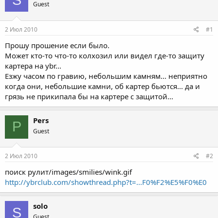
Guest
2 Июл 2010
#1
Прошу прошение если было.
Может кто-то что-то колхозил или видел где-то защиту
картера на ybr...
Езжу часом по гравию, небольшим камням... неприятно
когда они, небольшие камни, об картер бьются... да и
грязь не прикипала бы на картере с защитой...
Pers
P
Guest
2 Июл 2010
#2
поиск рулит/images/smilies/wink.gif
http://ybrclub.com/showthread.php?t=...F0%F2%E5%F0%E0
solo
S
Guest