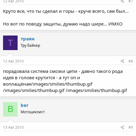
12 Авг 2010
#7
Круто все, что ты сделал и горы - круче всего, сам был...
Но вот по поводу защиты, думаю надо шире... ИМХО
траян
Т
Тру байкер
12 Авг 2010
#8
порадовала система смозки цепи - давно такого рода
идея в голове крутится - а тут оп и
воплащёная/images/smilies/thumbup.gif
/images/smilies/thumbup.gif /images/smilies/thumbup.gif
ber
B
Мотоциклист
13 Авг 2010
#9