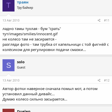
траян
Т
Тру байкер
13 Авг 2010
#11
ладно тамы тухлая - бум "срать"
тут/images/smilies/innocent.gif
не колесо там не засирается -
разгляди фото - там трубка от капельници с той фигнёй с
колёсиком для регулировки подачи смазки...
solo
S
Guest
13 Авг 2010
#12
Автор фотки наверное сначала помыл мот, а потом
установил данный дивайс...
Думаю колесо сильно засырается...
Duelen