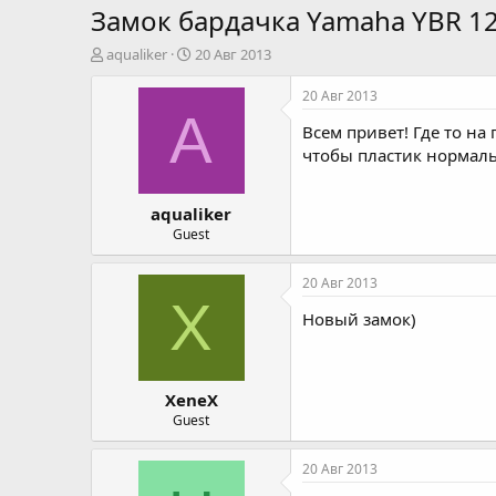
Замок бардачка Yamaha YBR 1
А
Д
aqualiker
20 Авг 2013
в
а
т
т
20 Авг 2013
о
а
A
Всем привет! Где то на 
р
н
т
а
чтобы пластик нормаль
е
ч
м
а
aqualiker
ы
л
а
Guest
20 Авг 2013
X
Новый замок)
XeneX
Guest
20 Авг 2013