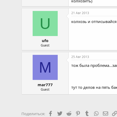
колхозить)
21 Авг 2013
U
колхозь и отписывайся
ufo
Guest
25 Авг 2013
M
тож была проблема...за
mar777
тут то делов на пять б
Guest
Facebook
Twitter
Reddit
Pinterest
Tumblr
WhatsAp
Элек
Поделиться: