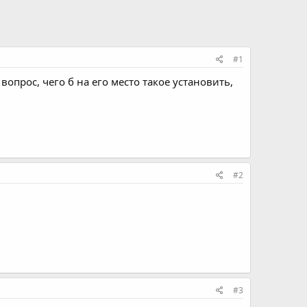
#1
вопрос, чего б на его место такое установить,
#2
#3