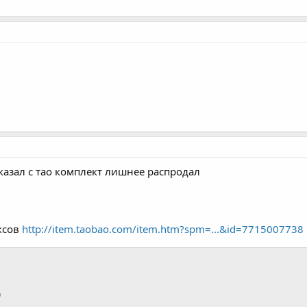
казал с тао комплект лишнее распродал
аксов
http://item.taobao.com/item.htm?spm=...&id=7715007738
p
тронная почта
Ссылка