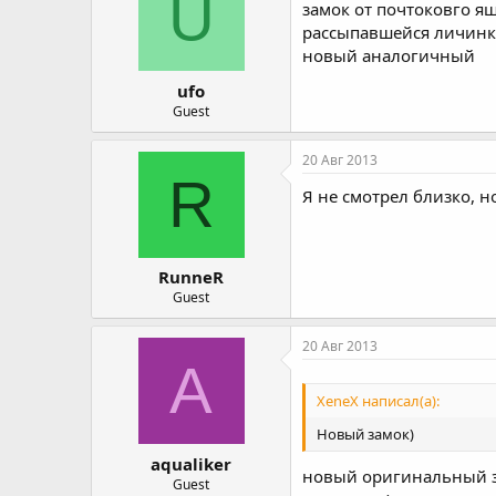
U
замок от почтоковго ящ
рассыпавшейся личинки
новый аналогичный
ufo
Guest
20 Авг 2013
R
Я не смотрел близко, 
RunneR
Guest
20 Авг 2013
A
XeneX написал(а):
Новый замок)
aqualiker
новый оригинальный за
Guest