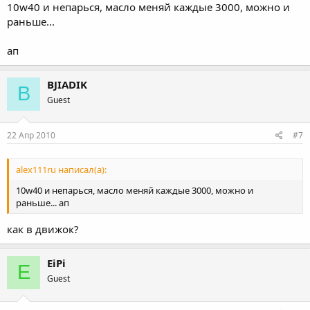
10w40 и непарься, масло меняй каждые 3000, можно и
раньше...
ап
BJIADIK
B
Guest
22 Апр 2010
#7
alex111ru написал(а):
10w40 и непарься, масло меняй каждые 3000, можно и
раньше... ап
как в движок?
EiPi
E
Guest