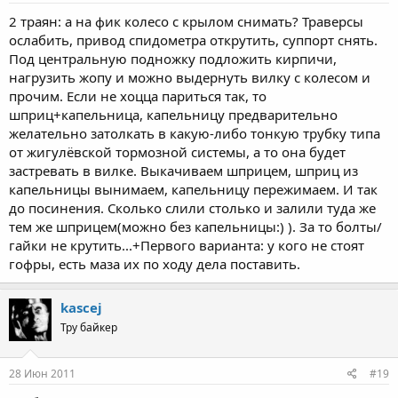
2 траян: а на фик колесо с крылом снимать? Траверсы
ослабить, привод спидометра открутить, суппорт снять.
Под центральную подножку подложить кирпичи,
нагрузить жопу и можно выдернуть вилку с колесом и
прочим. Если не хоцца париться так, то
шприц+капельница, капельницу предварительно
желательно затолкать в какую-либо тонкую трубку типа
от жигулёвской тормозной системы, а то она будет
застревать в вилке. Выкачиваем шприцем, шприц из
капельницы вынимаем, капельницу пережимаем. И так
до посинения. Сколько слили столько и залили туда же
тем же шприцем(можно без капельницы:) ). За то болты/
гайки не крутить...+Первого варианта: у кого не стоят
гофры, есть маза их по ходу дела поставить.
kascej
Тру байкер
28 Июн 2011
#19