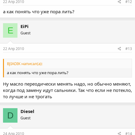
22 Апр 2010
#12
а как понять что уже пора лить?
EiPi
E
Guest
22 Апр 2010
#13
BJIADIK написал(а):
а как понять что уже пора лить?
Ну масло переодически менять надо, но обычно меняют,
когда под замену идут сальники. Так что если не потекло,
то лучше и не трогать
Diesel
D
Guest
24 Апр 2010
#14