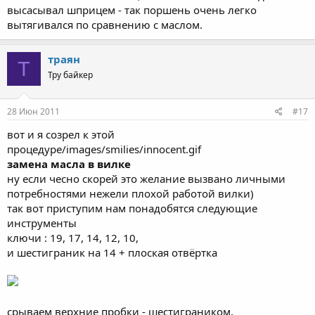
высасывал шприцем - так поршень очень легко
вытягивался по сравнению с маслом.
траян
Т
Тру байкер
28 Июн 2011
#17
вот и я созрел к этой
процедуре/images/smilies/innocent.gif
замена масла в вилке
ну если чесно скорей это желание вызвано личными
потребностями нежели плохой работой вилки)
так вот приступим нам понадобятся следующие
инструменты
ключи : 19, 17, 14, 12, 10,
и шестиграник на 14 + плоская отвёртка
срываем верхние пробки - шестиграником,