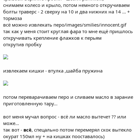
снимаем колесо и крыло, потом немного откручиваем
болты траверс - 2 сверху на 10 и два нижних на 14 ... +
тормоза
всё можно извлекать перо/images/smilies/innocent.gif
так как у меня стоит круглая фара то мне ещё пришлось
откручивать крепление флажков к перьям
открутив пробку
извлекаем кишки - втулка ,шайба пружина
потом переварачиваем перо и сливаем масло в зарание
приготовленную тару...
вот меня мучал вопрос - всё ли масло вытечет ?? или
може...
так вот -
всё
, спецально потом перемерял скок вытекло
окурат 150мл ну + на кишках пооставалось)