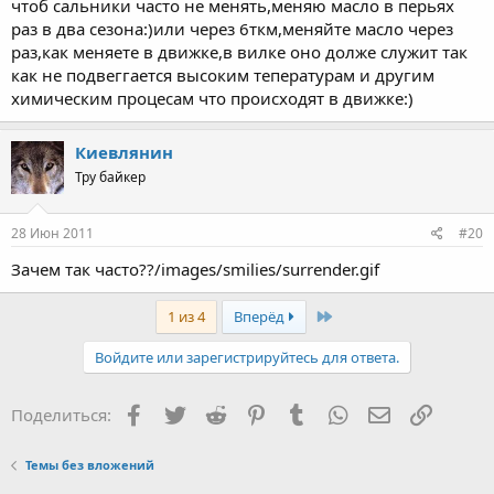
чтоб сальники часто не менять,меняю масло в перьях
раз в два сезона:)или через 6ткм,меняйте масло через
раз,как меняете в движке,в вилке оно долже служит так
как не подвеггается высоким тепературам и другим
химическим процесам что происходят в движке:)
Киевлянин
Тру байкер
28 Июн 2011
#20
Зачем так часто??/images/smilies/surrender.gif
Last
1 из 4
Вперёд
Войдите или зарегистрируйтесь для ответа.
Facebook
Twitter
Reddit
Pinterest
Tumblr
WhatsApp
Электронная
Ссылка
Поделиться:
Темы без вложений