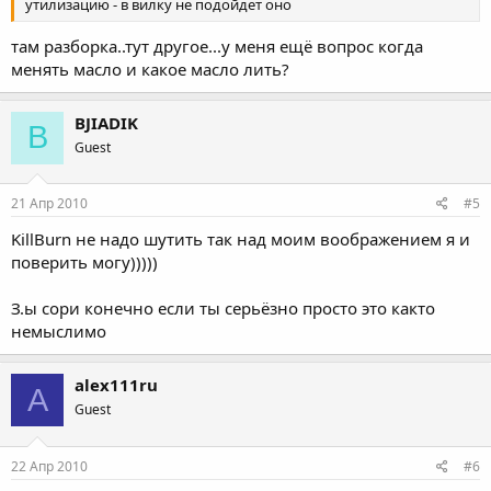
утилизацию - в вилку не подойдет оно
там разборка..тут другое...у меня ещё вопрос когда
менять масло и какое масло лить?
BJIADIK
B
Guest
21 Апр 2010
#5
KillBurn не надо шутить так над моим воображением я и
поверить могу)))))
З.ы сори конечно если ты серьёзно просто это както
немыслимо
alex111ru
A
Guest
22 Апр 2010
#6