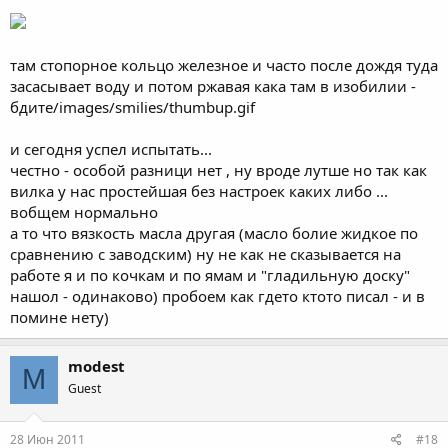
там стопорное кольцо железное и часто после дождя туда
засасывает воду и потом ржавая кака там в изобилии -
бдите/images/smilies/thumbup.gif
и сегодня успел испытать...
честно - особой разници нет , ну вроде лутше но так как
вилка у нас простейшая без настроек каких либо ...
вобщем нормально
а то что вязкость масла другая (масло болие жидкое по
сравнению с заводским) ну не как не сказывается на
работе я и по кочкам и по ямам и "гладильную доску"
нашол - одинаково) пробоем как гдето ктото писал - и в
помине нету)
modest
M
Guest
28 Июн 2011
#18