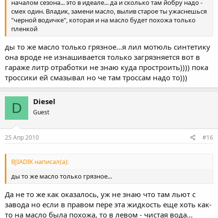
началом сезона... это в идеале... да и сколько там йобру надо -
смех один. Владик, замени масло, вылив старое ты ужаснешься
"черной водичке", которая и на масло будет похожа только
пленкой
ды то же масло только грязное...я лил мотюль синтетику
она вроде не изнашивается только загрязняется вот в
гараже литр отработки не знаю куда простроить)))) пока
троссики ей смазывал но че там троссам надо то)))
Diesel
D
Guest
25 Апр 2010
#16
BJIADIK написал(а):
ды то же масло только грязное...
Да не то же как оказалось, уж не знаю что там льют с
завода но если в правом пере эта жидкость еще хоть как-
то на масло была похожа, то в левом - чистая вода...