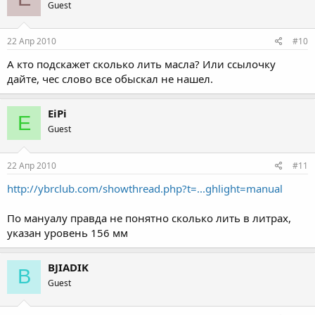
Guest
22 Апр 2010
#10
А кто подскажет сколько лить масла? Или ссылочку
дайте, чес слово все обыскал не нашел.
EiPi
E
Guest
22 Апр 2010
#11
http://ybrclub.com/showthread.php?t=...ghlight=manual
По мануалу правда не понятно сколько лить в литрах,
указан уровень 156 мм
BJIADIK
B
Guest