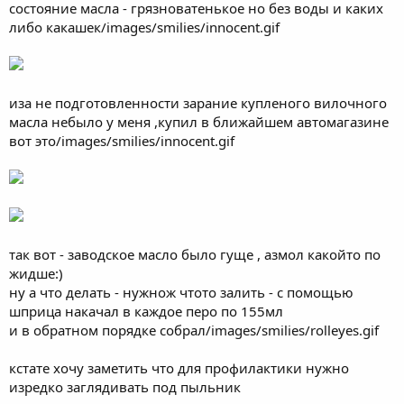
состояние масла - грязноватенькое но без воды и каких
либо какашек/images/smilies/innocent.gif
иза не подготовленности зарание купленого вилочного
масла небыло у меня ,купил в ближайшем автомагазине
вот это/images/smilies/innocent.gif
так вот - заводское масло было гуще , азмол какойто по
жидше:)
ну а что делать - нужнож чтото залить - с помощью
шприца накачал в каждое перо по 155мл
и в обратном порядке собрал/images/smilies/rolleyes.gif
кстате хочу заметить что для профилактики нужно
изредко заглядивать под пыльник