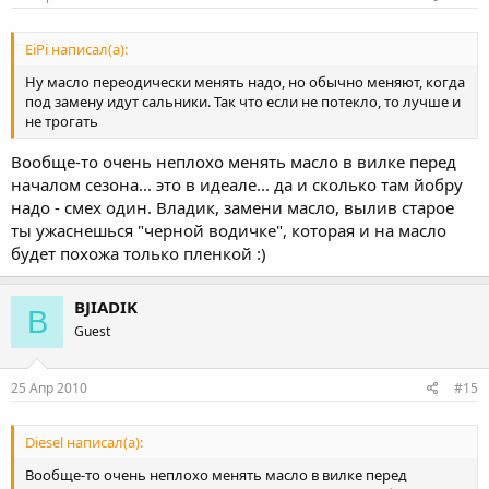
EiPi написал(а):
Ну масло переодически менять надо, но обычно меняют, когда
под замену идут сальники. Так что если не потекло, то лучше и
не трогать
Вообще-то очень неплохо менять масло в вилке перед
началом сезона... это в идеале... да и сколько там йобру
надо - смех один. Владик, замени масло, вылив старое
ты ужаснешься "черной водичке", которая и на масло
будет похожа только пленкой :)
BJIADIK
B
Guest
25 Апр 2010
#15
Diesel написал(а):
Вообще-то очень неплохо менять масло в вилке перед