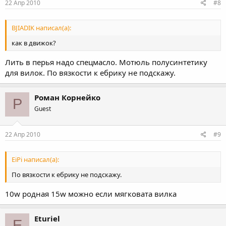
22 Апр 2010
#8
BJIADIK написал(а):
как в движок?
Лить в перья надо спецмасло. Мотюль полусинтетику
для вилок. По вязкости к ебрику не подскажу.
Роман Корнейко
Р
Guest
22 Апр 2010
#9
EiPi написал(а):
По вязкости к ебрику не подскажу.
10w родная 15w можно если мягковата вилка
Eturiel
E