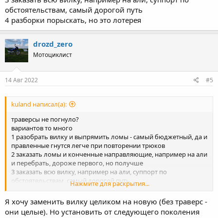
обстоятельствам, самый дорогой путь
4 разборки порыскать, но это лотерея
drozd_zero
Мотоциклист
14 Авг 2022
#5
kuland написал(а):
траверсы не погнуло?
вариантов то много
1 разобрать вилку и выпрямить ломы - самый бюджетный, да и
правленные гнутся легче при повторении трюков
2 заказать ломы и конченные направляющие, например на али
и перебрать, дороже первого, но получше
3 заказать всю вилку, например на али, суппорт по
обстоятельствам, самый дорогой путь
Нажмите для раскрытия...
4 разборки порыскать, но это лотерея
Я хочу заменить вилку целиком на новую (без траверс -
они целые). Но установить от следующего поколения