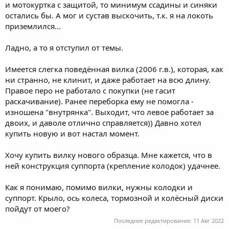
и мотокуртка с защитой, то минимум ссадины и синяки
остались бы. А мог и сустав выскочить, т.к. я на локоть
приземлился...
Ладно, а то я отступил от темы.
Имеется слегка поведённая вилка (2006 г.в.), которая, как
ни странно, не клинит, и даже работает на всю длину.
Правое перо не работало с покупки (не гасит
раскачивание). Ранее переборка ему не помогла -
изношена "внутрянка". Выходит, что левое работает за
двоих, и даволе отлично справляется)) Давно хотел
купить новую и вот настал момент.
Хочу купить вилку нового образца. Мне кажется, что в
ней конструкция суппорта (крепление колодок) удачнее.
Как я понимаю, помимо вилки, нужны колодки и
суппорт. Крыло, ось колеса, тормозной и колёсный диски
пойдут от моего?
Последнее редактирование:
11 Авг 2022