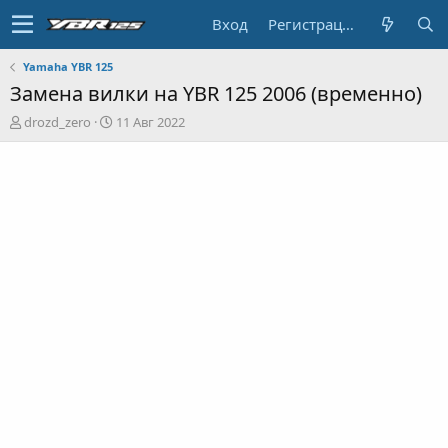
Вход
Регистрация
Yamaha YBR 125
Замена вилки на YBR 125 2006 (временно)
А
Д
drozd_zero
11 Авг 2022
в
а
т
т
о
а
р
н
т
а
е
ч
м
а
ы
л
а