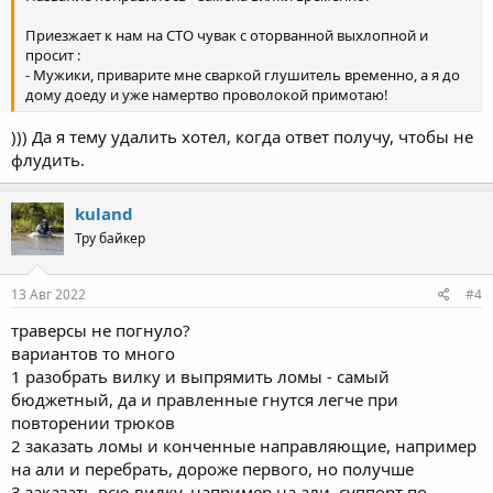
Приезжает к нам на СТО чувак с оторванной выхлопной и
просит :
- Мужики, приварите мне сваркой глушитель временно, а я до
дому доеду и уже намертво проволокой примотаю!
))) Да я тему удалить хотел, когда ответ получу, чтобы не
флудить.
kuland
Тру байкер
13 Авг 2022
#4
траверсы не погнуло?
вариантов то много
1 разобрать вилку и выпрямить ломы - самый
бюджетный, да и правленные гнутся легче при
повторении трюков
2 заказать ломы и конченные направляющие, например
на али и перебрать, дороже первого, но получше
3 заказать всю вилку, например на али, суппорт по