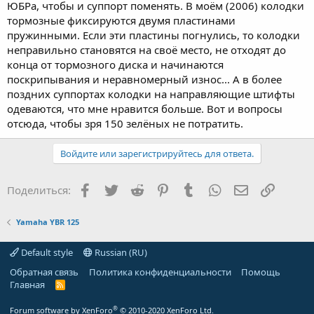
ЮБРа, чтобы и суппорт поменять. В моём (2006) колодки
тормозные фиксируются двумя пластинами
пружинными. Если эти пластины погнулись, то колодки
неправильно становятся на своё место, не отходят до
конца от тормозного диска и начинаются
поскрипывания и неравномерный износ... А в более
поздних суппортах колодки на направляющие штифты
одеваются, что мне нравится больше. Вот и вопросы
отсюда, чтобы зря 150 зелёных не потратить.
Войдите или зарегистрируйтесь для ответа.
Facebook
Twitter
Reddit
Pinterest
Tumblr
WhatsApp
Электронная
Ссылка
Поделиться:
Yamaha YBR 125
Default style
Russian (RU)
Обратная связь
Политика конфиденциальности
Помощь
Главная
R
S
S
®
Forum software by XenForo
© 2010-2020 XenForo Ltd.