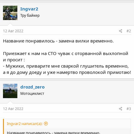
Ingvar2
Тру байкер
12 Авг 2022
#2
Название понравилось - замена вилки временно.
Приезжает к нам на СТО чувак с оторванной выхлопной
и просит :
- Мужики, приварите мне сваркой глушитель временно,
а я до дому доеду и уже намертво проволокой примотаю!
drozd_zero
Мотоциклист
12 Авг 2022
#3
Ingvar2 написал(а):
Название понравилось - замена вилки временно.