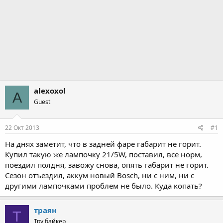
alexoxol
A
Guest
22 Окт 2013
#1
На днях заметит, что в задней фаре габарит не горит.
Купил такую же лампочку 21/5W, поставил, все норм,
поездил полдня, завожу снова, опять габарит не горит.
Сезон отъездил, аккум новый Bosch, ни с ним, ни с
другими лампочками проблем не было. Куда копать?
траян
Т
Тру байкер