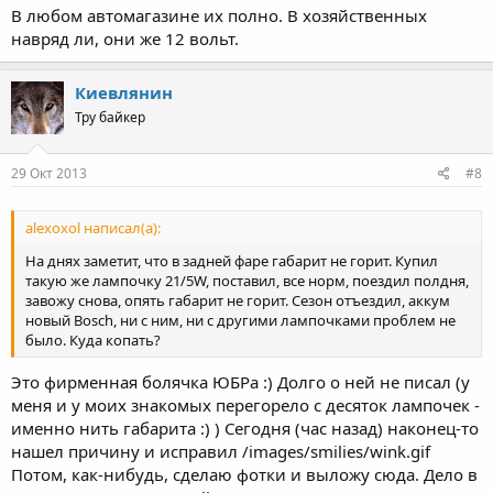
В любом автомагазине их полно. В хозяйственных
навряд ли, они же 12 вольт.
Киевлянин
Тру байкер
29 Окт 2013
#8
alexoxol написал(а):
На днях заметит, что в задней фаре габарит не горит. Купил
такую же лампочку 21/5W, поставил, все норм, поездил полдня,
завожу снова, опять габарит не горит. Сезон отъездил, аккум
новый Bosch, ни с ним, ни с другими лампочками проблем не
было. Куда копать?
Это фирменная болячка ЮБРа :) Долго о ней не писал (у
меня и у моих знакомых перегорело с десяток лампочек -
именно нить габарита :) ) Сегодня (час назад) наконец-то
нашел причину и исправил /images/smilies/wink.gif
Потом, как-нибудь, сделаю фотки и выложу сюда. Дело в