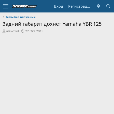
Вход
Регистрация
Темы без вложений
Задний габарит дохнет Yamaha YBR 125
А
Д
alexoxol
22 Окт 2013
в
а
т
т
о
а
р
н
т
а
е
ч
м
а
ы
л
а