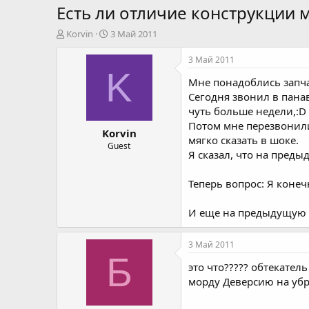
Есть ли отличие конструкции м
А
Д
Korvin
3 Май 2011
в
а
т
т
3 Май 2011
о
а
K
Мне понадоблись запча
р
н
т
а
Сегодня звонил в панав
е
ч
чуть больше недели,:D
м
а
Потом мне перезвонили 
Korvin
ы
л
мягко сказать в шоке.
а
Guest
Я сказал, что на преды
Теперь вопрос: Я конеч
И еще на предыдущую м
3 Май 2011
Б
это что????? обтекате
морду Деверсию на убр