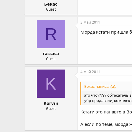
Бекас
Guest
3 Май 2011
R
Морда кстати пришла бе
rassasa
Guest
4 Май 2011
K
Бекас написал(а):
это что????? обтекатель
убр продавали, комплект
Korvin
Guest
Кстати это панавто в В
А если по теме, морда 