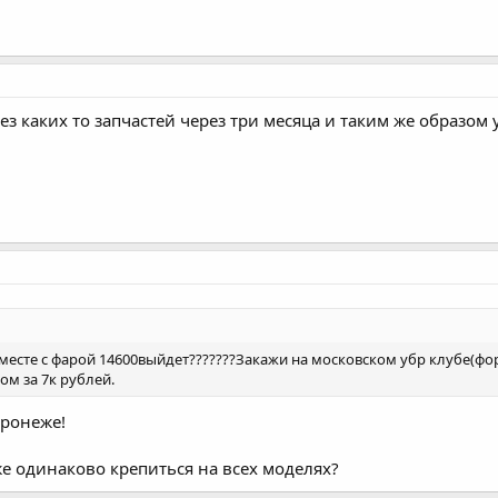
з каких то запчастей через три месяца и таким же образом у
 вместе с фарой 14600выйдет???????Закажи на московском убр клубе(ф
ом за 7к рублей.
оронеже!
же одинаково крепиться на всех моделях?