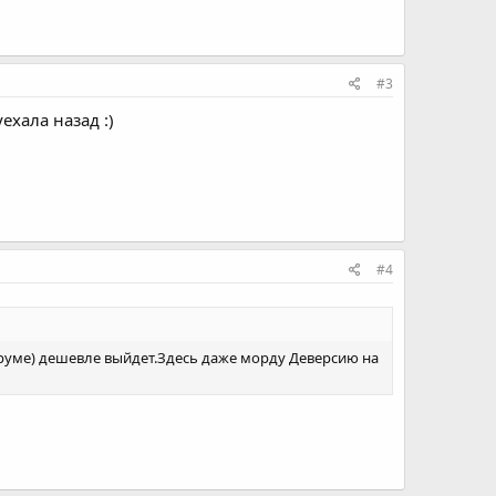
#3
ехала назад :)
#4
оруме) дешевле выйдет.Здесь даже морду Деверсию на