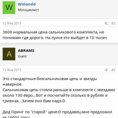
Wolandd
W
Мотоциклист
12 Янв 2015
#2
3600 нормальная цена сальникового комплекта, не
понимаю где дорого. На луисе это выйдет в 10 тысяч
ABRAMS
A
Guest
12 Янв 2015
#3
Это стандартные-безсальниковая цепь и звезды
наверное.
Сальниковая цепь стояла раньше в комплекте с звездами
около 130 евро...Вот и посчитайте сколько в рублях и
гривнах...Зачем оно Вам надо:D
Дид Оринг по "старой" цене:D продавец мне предложил
за 1600+ грн:)