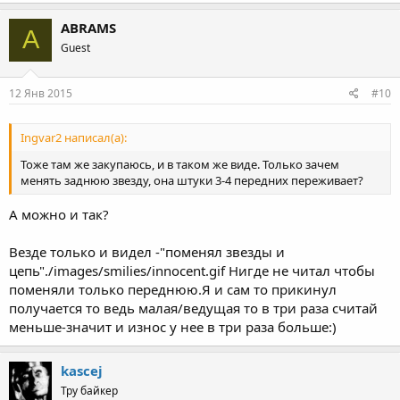
ABRAMS
A
Guest
12 Янв 2015
#10
Ingvar2 написал(а):
Тоже там же закупаюсь, и в таком же виде. Только зачем
менять заднюю звезду, она штуки 3-4 передних переживает?
А можно и так?
Везде только и видел -"поменял звезды и
цепь"./images/smilies/innocent.gif Нигде не читал чтобы
поменяли только переднюю.Я и сам то прикинул
получается то ведь малая/ведущая то в три раза считай
меньше-значит и износ у нее в три раза больше:)
kascej
Тру байкер