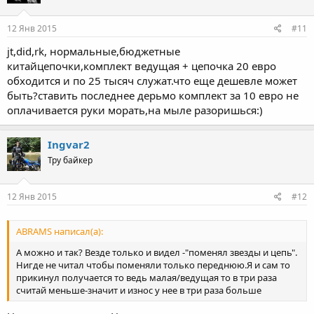
12 Янв 2015
#11
jt,did,rk, нормальные,бюджетные
китайцепочки,комплект ведущая + цепочка 20 евро
обходится и по 25 тысяч служат.что еще дешевле может
быть?ставить последнее дерьмо комплект за 10 евро не
оплачивается руки морать,на мыле разоришься:)
Ingvar2
Тру байкер
12 Янв 2015
#12
ABRAMS написал(а):
А можно и так? Везде только и видел -"поменял звезды и цепь".
Нигде не читал чтобы поменяли только переднюю.Я и сам то
прикинул получается то ведь малая/ведущая то в три раза
считай меньше-значит и износ у нее в три раза больше