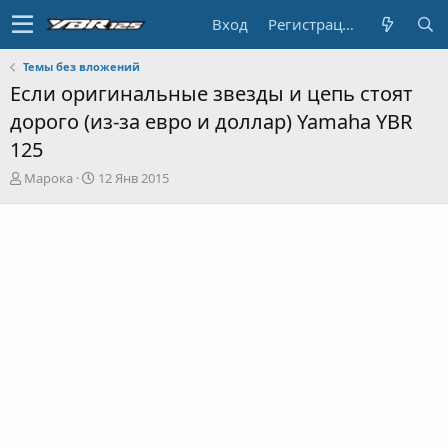
Вход
Регистрация
Темы без вложений
Если оригинальные звезды и цепь стоят
дорого (из-за евро и доллар) Yamaha YBR
125
А
Д
Марока
12 Янв 2015
в
а
т
т
о
а
р
н
т
а
е
ч
м
а
ы
л
а