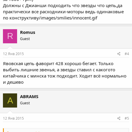
Должны с Джианши подходить что звезды что цепь,да
практически все расходники-моторы ведь одинаковые
по конструктиву/images/smilies/innocent.gif
Romus
R
Guest
12 Янв 2015
#4
Явовская цепь фаворит 428 хорошо бегает. Только
выбить лишние звенья, а звезды ставил с какогото
китайчика с минска тож подходит. Ходит всё нормально
и дешево
ABRAMS
A
Guest
12 Янв 2015
#5