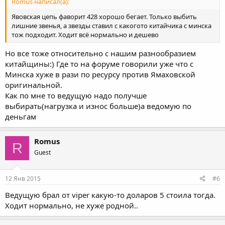
Romus написал(а):
Явовская цепь фаворит 428 хорошо бегает. Только выбить
лишние звенья, а звезды ставил с какогото китайчика с минска
тож подходит. Ходит всё нормально и дешево
Но все тоже относительно с нашим разнообразием
китайщины:) Где то на форуме говорили уже что с
Минска хуже в рази по ресурсу против Ямаховской
оригинальной.
Как по мне то ведущую надо получше
выбирать(нагрузка и износ больше)а ведомую по
деньгам
Romus
R
Guest
12 Янв 2015
#6
Ведущую брал от viper какую-то доларов 5 стоила тогда.
Ходит нормально, не хуже родной..