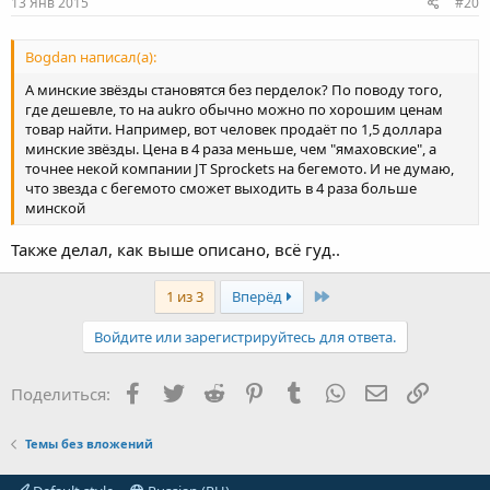
13 Янв 2015
#20
Bogdan написал(а):
А минские звёзды становятся без перделок? По поводу того,
где дешевле, то на aukro обычно можно по хорошим ценам
товар найти. Например, вот человек продаёт по 1,5 доллара
минские звёзды. Цена в 4 раза меньше, чем "ямаховские", а
точнее некой компании JT Sprockets на бегемото. И не думаю,
что звезда с бегемото сможет выходить в 4 раза больше
минской
Также делал, как выше описано, всё гуд..
Last
1 из 3
Вперёд
Войдите или зарегистрируйтесь для ответа.
Facebook
Twitter
Reddit
Pinterest
Tumblr
WhatsApp
Электронная
Ссылка
Поделиться:
Темы без вложений