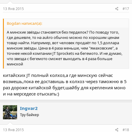
13 Янв 2015
#17
Bogdan написал(а):
А минские звёзды становятся без перделок? По поводу того,
где дешевле, то на aukro обычно можно по хорошим ценам
товар найти. Например, вот человек продаёт по 1,5 доллара
минские звёзды. Цена в 4 раза меньше, чем "ямаховские", а
точнее некой компании JT Sprockets на бегемото. И не думаю,
что звезда с бегемото сможет выходить в 4 раза больше
минской
китайских JT полный колхоз,а где минскую сейчас
возмешь,пока ее доставишь в колхоз через таможню в 5
раз дороже китайской будет,шайбу для крепления моно
и на мерседесе отыскать:)
Ingvar2
Тру байкер
13 Янв 2015
#18