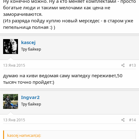
Ну конечно можно. Ну а кто меняет комплектами - просто
богатые люди и такими мелочами как цена не
заморачиваются.
(Из разряда пойду куплю новый мерседес - в старом уже
пепельница полная :) )
kascej
Тру байкер
13 Янв 2015
#13
думаю на киви ведомая саму мапедку переживет,50
тысяч точно пройдет:)
Ingvar2
Тру байкер
13 Янв 2015
#14
kascej написал(а):