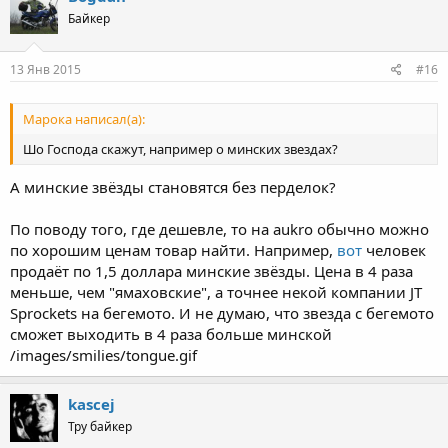
Байкер
13 Янв 2015
#16
Марока написал(а):
Шо Господа скажут, например о минских звездах?
А минские звёзды становятся без перделок?
По поводу того, где дешевле, то на aukro обычно можно
по хорошим ценам товар найти. Например,
вот
человек
продаёт по 1,5 доллара минские звёзды. Цена в 4 раза
меньше, чем "ямаховские", а точнее некой компании JT
Sprockets на бегемото. И не думаю, что звезда с бегемото
сможет выходить в 4 раза больше минской
/images/smilies/tongue.gif
kascej
Тру байкер