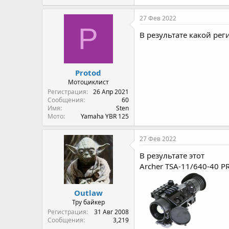
a
c
27 Фев 2022
t
P
i
В результате какой рег
o
n
s
:
Protod
Мотоциклист
Регистрация
26 Апр 2021
Сообщения
60
Имя
Sten
Мото
Yamaha YBR 125
27 Фев 2022
В результате этот
Archer TSA-11/640-40 P
Outlaw
Тру байкер
Регистрация
31 Авг 2008
Сообщения
3,219