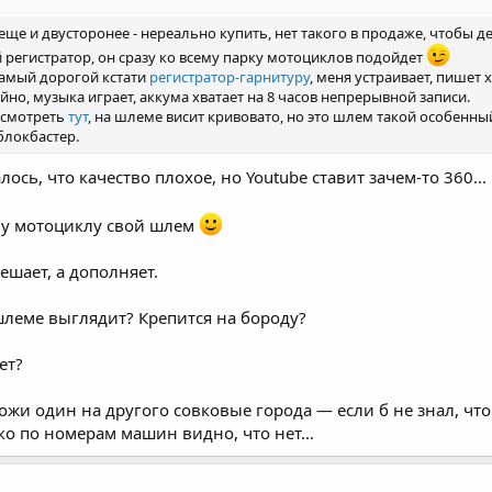
 еще и двусторонее - нереально купить, нет такого в продаже, чтобы
егистратор, он сразу ко всему парку мотоциклов подойдет
 самый дорогой кстати
регистратор-гарнитуру
, меня устраивает, пишет 
но, музыка играет, аккума хватает на 8 часов непрерывной записи.
осмотреть
тут
, на шлеме висит кривовато, но это шлем такой особенный
 блокбастер.
ось, что качество плохое, но Youtube ставит зачем-то 360...
му мотоциклу свой шлем
ешает, а дополняет.
 шлеме выглядит? Крепится на бороду?
ет?
охожи один на другого совковые города — если б не знал, что
ко по номерам машин видно, что нет...