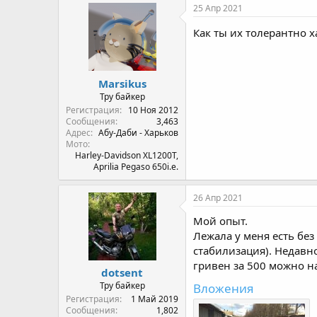
25 Апр 2021
Как ты их толерантно 
Marsikus
Тру байкер
Регистрация
10 Ноя 2012
Сообщения
3,463
Адрес
Абу-Даби - Харьков
Мото
Harley-Davidson XL1200T,
Aprilia Pegaso 650i.e.
26 Апр 2021
Мой опыт.
Лежала у меня есть без
стабилизация). Недавно
гривен за 500 можно н
dotsent
Тру байкер
Вложения
Регистрация
1 Май 2019
Сообщения
1,802