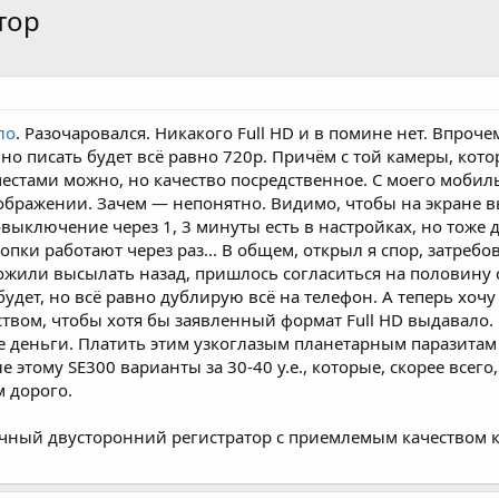
тор
ло
. Разочаровался. Никакого Full HD и в помине нет. Впроче
но писать будет всё равно 720p. Причём с той камеры, кот
 местами можно, но качество посредственное. С моего мобил
бражении. Зачем — непонятно. Видимо, чтобы на экране выг
овыключение через 1, 3 минуты есть в настройках, но тоже 
пки работают через раз... В общем, открыл я спор, затребова
ожили высылать назад, пришлось согласиться на половину с
будет, но всё равно дублирую всё на телефон. А теперь хочу
твом, чтобы хотя бы заявленный формат Full HD выдавало. 
 деньги. Платить этим узкоглазым планетарным паразитам 
 этому SE300 варианты за 30-40 у.е., которые, скорее всего,
м дорого.
ичный двусторонний регистратор с приемлемым качеством ка