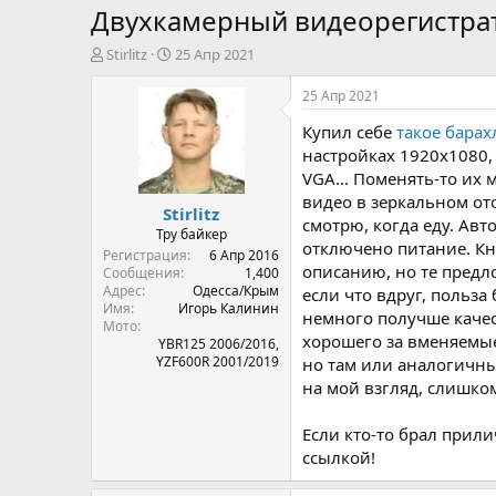
Двухкамерный видеорегистра
А
Д
Stirlitz
25 Апр 2021
в
а
т
т
25 Апр 2021
о
а
Купил себе
такое барах
р
н
т
а
настройках 1920x1080, 
е
ч
VGA... Поменять-то их
м
а
видео в зеркальном ото
Stirlitz
ы
л
смотрю, когда еду. Авт
а
Тру байкер
отключено питание. Кно
Регистрация
6 Апр 2016
описанию, но те предл
Сообщения
1,400
Адрес
Одесса/Крым
если что вдруг, польза 
Имя
Игорь Калинин
немного получше качес
Мото
хорошего за вменяемые
YBR125 2006/2016,
YZF600R 2001/2019
но там или аналогичные
на мой взгляд, слишко
Если кто-то брал прил
ссылкой!