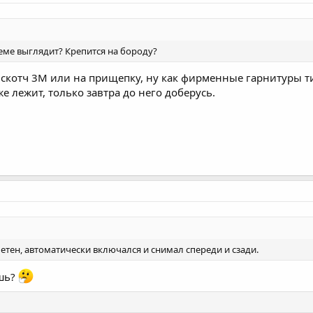
леме выглядит? Крепится на бороду?
а скотч 3М или на прищепку, ну как фирменные гарнитуры т
е лежит, только завтра до него доберусь.
етен, автоматически включался и снимал спереди и сзади.
шь?