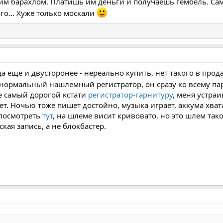
оим барахлом. Платишь им деньги и получаешь гембель. Сам
го... Хуже только москали
да еще и двусторонее - нереально купить, нет такого в про
нормальный нашлемный регистратор, он сразу ко всему п
не самый дорогой кстати
регистратор-гарнитуру
, меня устраи
т. Ночью тоже пишет достойно, музыка играет, аккума хват
 посмотреть
тут
, на шлеме висит кривовато, но это шлем так
кая запись, а не блокбастер.