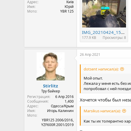
Адрес
Київ
Имя
Юрій
Мото
YBR 125
IMG_20210424_150739.jpg
177.9 KB
Просмотры: 8
26 Апр 2021
dotsent написал(а):
Мой опыт.
Лежала у меня есть без и
Stirlitz
попробовал с ней поездит
Тру байкер
Регистрация
6 Апр 2016
Хочется чтобы был нез
Сообщения
1,400
Адрес
Одесса/Крым
Имя
Игорь Калинин
Marsikus написал(а):
Мото
YBR125 2006/2016,
Как ты их толерантно х
YZF600R 2001/2019