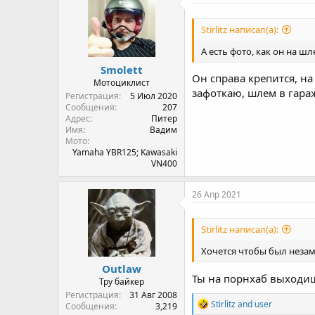
Stirlitz написал(а):
А есть фото, как он на ш
Smolett
Он справа крепится, н
Мотоциклист
зафоткаю, шлем в гараж
Регистрация
5 Июл 2020
Сообщения
207
Адрес
Питер
Имя
Вадим
Мото
Yamaha YBR125; Kawasaki
VN400
26 Апр 2021
Stirlitz написал(а):
Хочется чтобы был незам
Outlaw
Ты на порнхаб выходи
Тру байкер
Регистрация
31 Авг 2008
R
Stirlitz
and
user
Сообщения
3,219
e