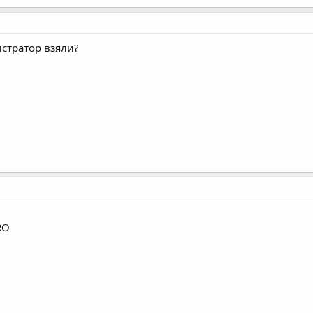
истратор взяли?
RO