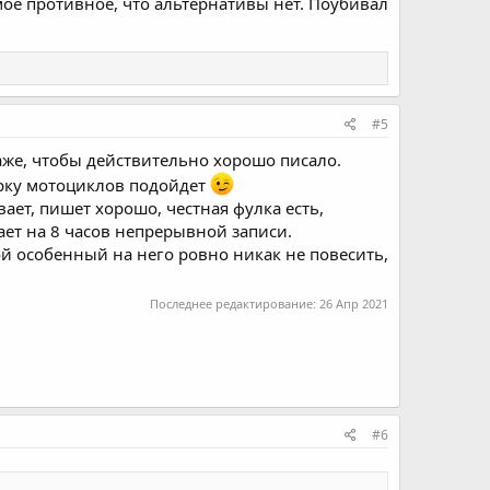
ое противное, что альтернативы нет. Поубивал
#5
даже, чтобы действительно хорошо писало.
арку мотоциклов подойдет
вает, пишет хорошо, честная фулка есть,
ает на 8 часов непрерывной записи.
ой особенный на него ровно никак не повесить,
Последнее редактирование:
26 Апр 2021
#6