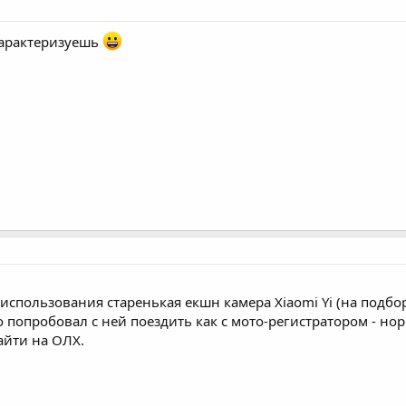
характеризуешь
 использования старенькая екшн камера Xiaomi Yi (на подборо
 попробовал с ней поездить как с мото-регистратором - нор
айти на ОЛХ.