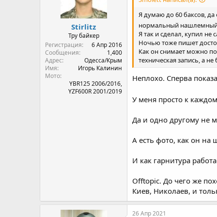
Я думаю до 60 баксов, да
нормальный нашлемный р
Stirlitz
Я так и сделал, купил не
Тру байкер
Ночью тоже пишет достой
Регистрация
6 Апр 2016
Как он снимает можно п
Сообщения
1,400
техническая запись, а не
Адрес
Одесса/Крым
Имя
Игорь Калинин
Мото
Неплохо. Сперва показал
YBR125 2006/2016,
YZF600R 2001/2019
У меня просто к каждо
Да и одно другому не м
А есть фото, как он на
И как гарнитура работа
Offtopic. До чего же п
Киев, Николаев, и толь
26 Апр 2021