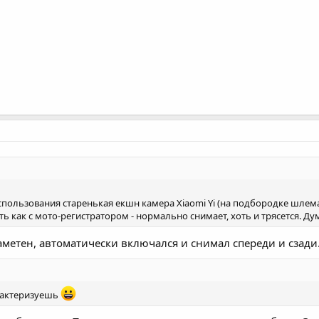
спользования старенькая екшн камера Xiaomi Yi (на подбородке шлема ез
ь как с мото-регистратором - нормально снимает, хоть и трясется. Ду
аметен, автоматически включался и снимал спереди и сзади
арактеризуешь