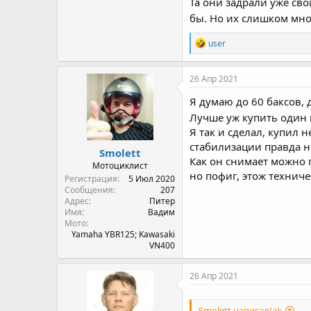
Та они задрали уже св
бы. Но их слишком мно
R
user
e
a
c
26 Апр 2021
t
i
Я думаю до 60 баксов, 
o
Лучше уж купить один 
n
Я так и сделал, купил 
s
:
стабилизации правда не
Smolett
Как он снимает можно
Мотоциклист
но пофиг, этож техничес
Регистрация
5 Июл 2020
Сообщения
207
Адрес
Питер
Имя
Вадим
Мото
Yamaha YBR125; Kawasaki
VN400
26 Апр 2021
Smolett написал(а):