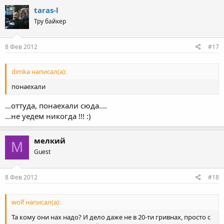
taras-l
Тру байкер
8 Фев 2012
#17
dimka написал(а):
понаехали
...оттуда, понаехали сюда....
...не уедем никогда !!! :)
мелкий
М
Guest
8 Фев 2012
#18
wolf написал(а):
Та кому они нах надо? И дело даже не в 20-ти гривнах, просто с