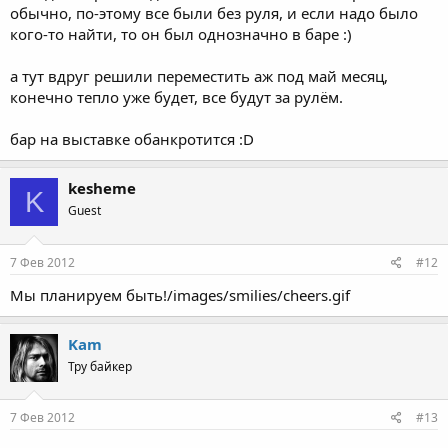
обычно, по-этому все были без руля, и если надо было
кого-то найти, то он был однозначно в баре :)
а тут вдруг решили переместить аж под май месяц,
конечно тепло уже будет, все будут за рулём.
бар на выставке обанкротится :D
kesheme
K
Guest
7 Фев 2012
#12
Мы планируем быть!/images/smilies/cheers.gif
Kam
Тру байкер
7 Фев 2012
#13