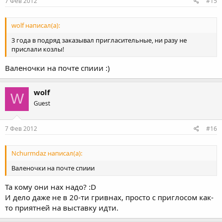
7 Фев 2012
#15
wolf написал(а):
3 года в подряд заказывал пригласительные, ни разу не
прислали козлы!
Валеночки на почте спиии :)
wolf
W
Guest
7 Фев 2012
#16
Nchurmdaz написал(а):
Валеночки на почте спиии
Та кому они нах надо? :D
И дело даже не в 20-ти гривнах, просто с приглосом как-
то приятней на выставку идти.