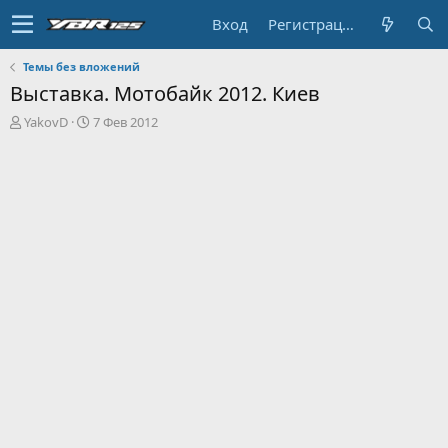
Вход
Регистрация
Темы без вложений
Выставка. Мотобайк 2012. Киев
А
Д
YakovD
7 Фев 2012
в
а
т
т
о
а
р
н
т
а
е
ч
м
а
ы
л
а