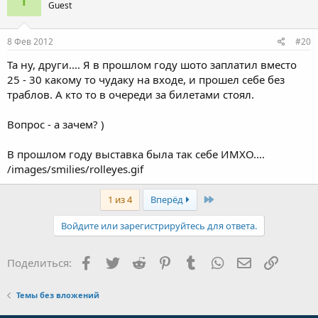
Guest
8 Фев 2012
#20
Та ну, други.... Я в прошлом году шото заплатил вместо
25 - 30 какому то чудаку на входе, и прошел себе без
траблов. А кто то в очереди за билетами стоял.
Вопрос - а зачем? )
В прошлом году выставка была так себе ИМХО....
/images/smilies/rolleyes.gif
Last
1 из 4
Вперёд
Войдите или зарегистрируйтесь для ответа.
Facebook
Twitter
Reddit
Pinterest
Tumblr
WhatsApp
Электронная
Ссылка
Поделиться:
Темы без вложений