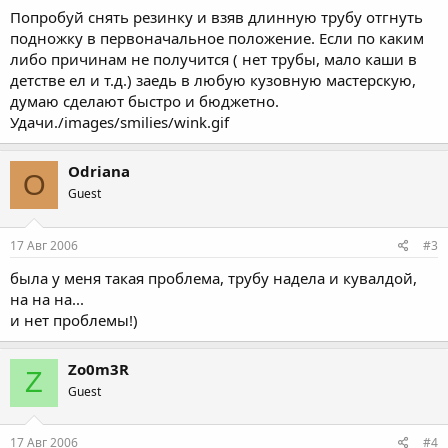
Попробуй снять резинку и взяв длинную трубу отгнуть
подножку в первоначальное положение. Если по каким
либо причинам не получится ( нет трубы, мало каши в
детстве ел и т.д.) заедь в любую кузовную мастерскую,
думаю сделают быстро и бюджетно.
Удачи./images/smilies/wink.gif
Odriana
O
Guest
17 Авг 2006
#3
была у меня такая проблема, трубу надела и кувалдой,
на на на...
и нет проблемы!)
Zo0m3R
Z
Guest
17 Авг 2006
#4