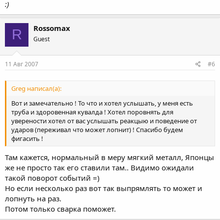
:)
Rossomax
R
Guest
11 Авг 2007
#6
Greg написал(а):
Вот и замечательно ! То что и хотел услышать, у меня есть
труба и здоровенная кувалда ! Хотел поровнять для
уверености хотел от вас услышать реакцыю и поведение от
ударов (переживал что может лопнит) ! Спасибо будем
фигасить !
Там кажется, нормальный в меру мягкий металл, Японцы
же не просто так его ставили там.. Видимо ожидали
такой поворот событий =)
Но если несколько раз вот так выпрямлять то может и
лопнуть на раз.
Потом только сварка поможет.