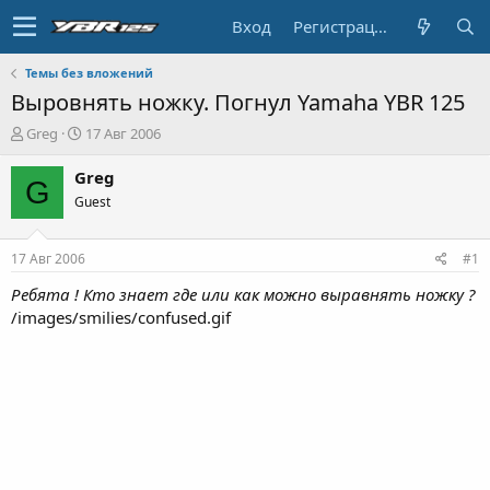
Вход
Регистрация
Темы без вложений
Выровнять ножку. Погнул Yamaha YBR 125
А
Д
Greg
17 Авг 2006
в
а
т
т
Greg
G
о
а
Guest
р
н
т
а
е
ч
17 Авг 2006
#1
м
а
ы
л
Ребята ! Кто знает где или как можно выравнять ножку ?
а
/images/smilies/confused.gif