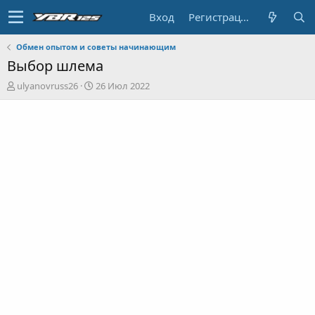
Вход
Регистрация
Обмен опытом и советы начинающим
Выбор шлема
А
Д
ulyanovruss26
26 Июл 2022
в
а
т
т
о
а
р
н
т
а
е
ч
м
а
ы
л
а