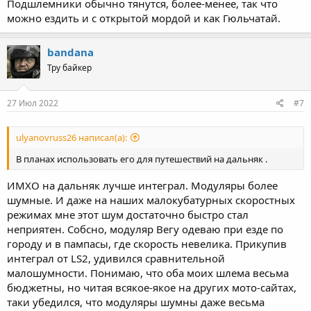
Подшлемники обычно тянутся, более-менее, так что
можно ездить и с открытой мордой и как Гюльчатай.
bandana
Тру байкер
27 Июл 2022
#7
ulyanovruss26 написал(а):
В планах использовать его для путешествий на дальняк .
ИМХО на дальняк лучше интеграл. Модуляры более
шумные. И даже на наших малокубатурных скоростных
режимах мне этот шум достаточно быстро стал
неприятен. Собсно, модуляр Вегу одеваю при езде по
городу и в пампасы, где скорость невелика. Прикупив
интеграл от LS2, удивился сравнительной
малошумности. Понимаю, что оба моих шлема весьма
бюджетны, но читая всякое-якое на других мото-сайтах,
таки убедился, что модуляры шумны даже весьма