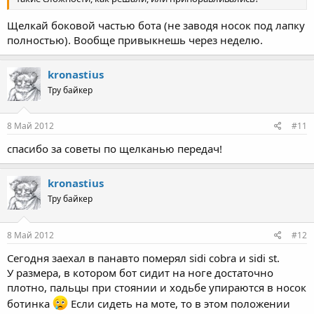
Щелкай боковой частью бота (не заводя носок под лапку
полностью). Вообще привыкнешь через неделю.
kronastius
Тру байкер
8 Май 2012
#11
спасибо за советы по щелканью передач!
kronastius
Тру байкер
8 Май 2012
#12
Сегодня заехал в панавто померял sidi cobra и sidi st.
У размера, в котором бот сидит на ноге достаточно
плотно, пальцы при стоянии и ходьбе упираются в носок
ботинка
Если сидеть на моте, то в этом положении