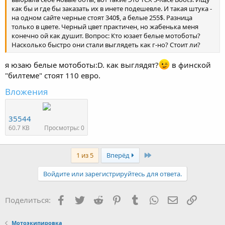
как бы и где бы заказать их в инете подешевле. И такая штука -
на одном сайте черные стоят 340$, а белые 255$. Разница
только в цвете. Черный цвет практичен, но жабенька меня
конечно ой как душит. Вопрос: Кто юзает белые мотоботы?
Насколько быстро они стали выглядеть как г-но? Стоит ли?
я юзаю белые мотоботы:D. как выглядят?
в финской
"билтеме" стоят 110 евро.
Вложения
35544
60.7 KB
Просмотры: 0
Last
1 из 5
Вперёд
Войдите или зарегистрируйтесь для ответа.
Facebook
Twitter
Reddit
Pinterest
Tumblr
WhatsApp
Электронная
Ссылка
Поделиться:
Мотоэкипировка