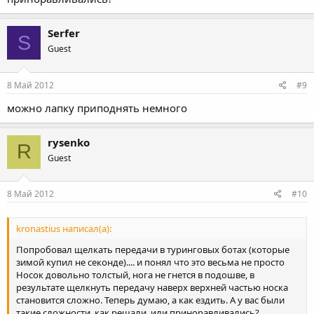
Serfer
S
Guest
8 Май 2012
#9
можно лапку приподнять немного
rysenko
R
Guest
8 Май 2012
#10
kronastius написал(а):
Попробовал щелкать передачи в туринговых ботах (которые
зимой купил не секонде).... и понял что это весьма не просто
Носок довольно толстый, нога не гнется в подошве, в
результате щелкнуть передачу наверх верхней частью носка
становится сложно. Теперь думаю, а как ездить. А у вас были
такие сложности, как решали, или приноравливались?