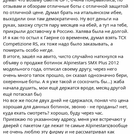
отзывам и обзорам отличные боты с отличной защитой
по отличной цене. Думал брать на итальянском ибее,
выходили они там демократично. Ну вот деньги на
руках, захожу спустя пару месяцев на ебей, а тут на тебе,
прикрыли доставочку в Россию. Халява была не долгой.
И я как-то остыл к Гаерне со временем, думал взять TCX
Competizione RS, их тоже надо было заказывать, а
померить особо негде.
В итоге, зашёл на авито, чисто случайно наткнулся на
объяву о продаже ботинок Alpinestars SMX Plus 2012
модельного года, отписал своему другу, через него
очень много тапок прошло, он сказал однозначно бери,
охеренные боты. А я уже такой и соскочить бы...) жаба
начала душить, мои ещё держатся вроде, месяц-другой
ещё потаскал бы)
Но все же после двух дней не сдержался, понял что цена
хорошая для данных ботинок, звоню - не проданы? нет,
куда ехать смотреть? хорошо, буду через час.
Приезжаю по указанному адресу, меня уже встречают у
дверей с пакетом где лежат те самые Alpinestars(вообще
не очень люблю эту фирму и не рассматривал как