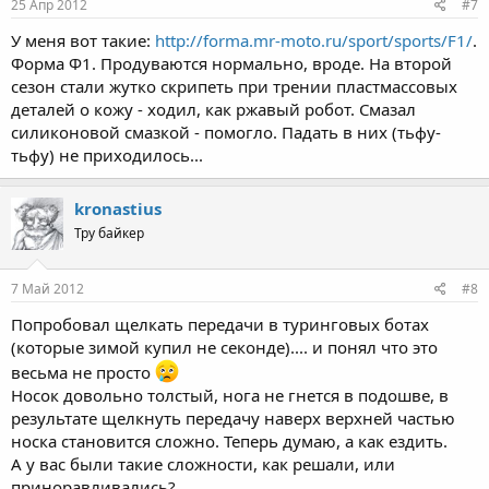
25 Апр 2012
#7
У меня вот такие:
http://forma.mr-moto.ru/sport/sports/F1/
.
Форма Ф1. Продуваются нормально, вроде. На второй
сезон стали жутко скрипеть при трении пластмассовых
деталей о кожу - ходил, как ржавый робот. Смазал
силиконовой смазкой - помогло. Падать в них (тьфу-
тьфу) не приходилось...
kronastius
Тру байкер
7 Май 2012
#8
Попробовал щелкать передачи в туринговых ботах
(которые зимой купил не секонде).... и понял что это
весьма не просто
Носок довольно толстый, нога не гнется в подошве, в
результате щелкнуть передачу наверх верхней частью
носка становится сложно. Теперь думаю, а как ездить.
А у вас были такие сложности, как решали, или
приноравливались?