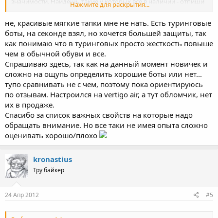
значимости. Найдешь такие у которых все в наличии - отпиши
Нажмите для раскрытия...
здесь)
не, красивые мягкие тапки мне не нать. Есть туринговые
боты, на секонде взял, но хочется большей защиты, так
как понимаю что в туринговых просто жесткость повыше
чем в обычной обуви и все.
Спрашиваю здесь, так как на данный момент новичек и
сложно на ощупь определить хорошие боты или нет...
тупо сравнивать не с чем, поэтому пока ориентируюсь
по отзывам. Настроился на vertigo air, а тут обломчик, нет
их в продаже.
Спасибо за список важных свойств на которые надо
обращать внимание. Но все таки не имея опыта сложно
оценивать хорошо/плохо
kronastius
Тру байкер
24 Апр 2012
#5