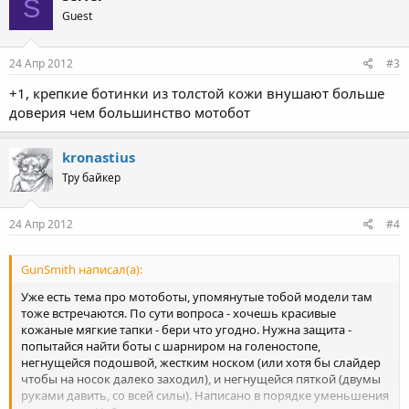
S
Guest
24 Апр 2012
#3
+1, крепкие ботинки из толстой кожи внушают больше
доверия чем большинство мотобот
kronastius
Тру байкер
24 Апр 2012
#4
GunSmith написал(а):
Уже есть тема про мотоботы, упомянутые тобой модели там
тоже встречаются. По сути вопроса - хочешь красивые
кожаные мягкие тапки - бери что угодно. Нужна защита -
попытайся найти боты с шарниром на голеностопе,
негнущейся подошвой, жестким носком (или хотя бы слайдер
чтобы на носок далеко заходил), и негнущейся пяткой (двумы
руками давить, со всей силы). Написано в порядке уменьшения