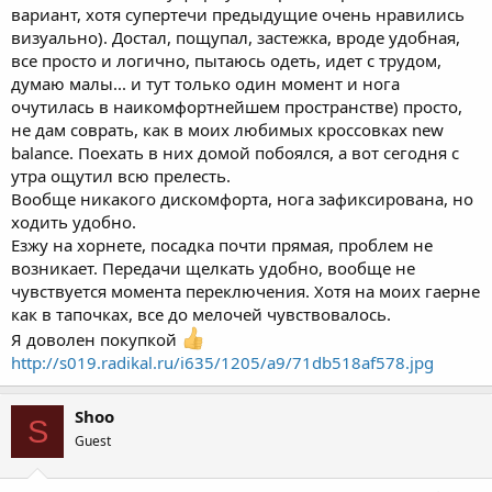
вариант, хотя супертечи предыдущие очень нравились
визуально). Достал, пощупал, застежка, вроде удобная,
все просто и логично, пытаюсь одеть, идет с трудом,
думаю малы... и тут только один момент и нога
очутилась в наикомфортнейшем пространстве) просто,
не дам соврать, как в моих любимых кроссовках new
balance. Поехать в них домой побоялся, а вот сегодня с
утра ощутил всю прелесть.
Вообще никакого дискомфорта, нога зафиксирована, но
ходить удобно.
Езжу на хорнете, посадка почти прямая, проблем не
возникает. Передачи щелкать удобно, вообще не
чувствуется момента переключения. Хотя на моих гаерне
как в тапочках, все до мелочей чувствовалось.
Я доволен покупкой
http://s019.radikal.ru/i635/1205/a9/71db518af578.jpg
Shoo
S
Guest