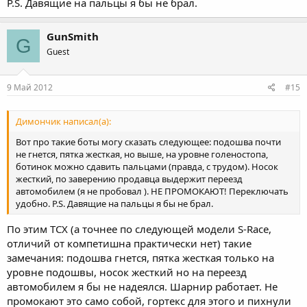
P.S. Давящие на пальцы я бы не брал.
GunSmith
G
Guest
9 Май 2012
#15
Димончик написал(а):
Вот про такие боты могу сказать следующее: подошва почти
не гнется, пятка жесткая, но выше, на уровне голеностопа,
ботинок можно сдавить пальцами (правда, с трудом). Носок
жесткий, по заверению продавца выдержит переезд
автомобилем (я не пробовал ). НЕ ПРОМОКАЮТ! Переключать
удобно. P.S. Давящие на пальцы я бы не брал.
По этим TCX (а точнее по следующей модели S-Race,
отличий от компетишна практически нет) такие
замечания: подошва гнется, пятка жесткая только на
уровне подошвы, носок жесткий но на переезд
автомобилем я бы не надеялся. Шарнир работает. Не
промокают это само собой, гортекс для этого и пихнули