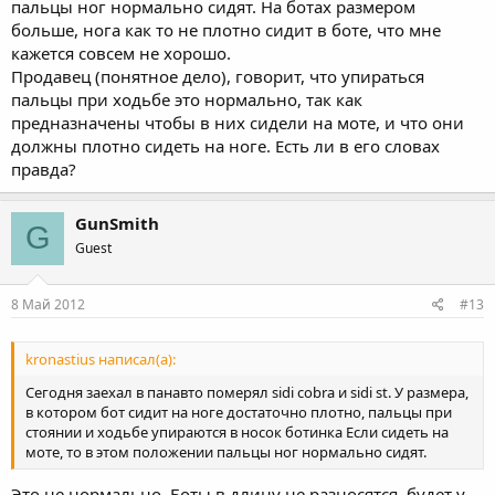
пальцы ног нормально сидят. На ботах размером
больше, нога как то не плотно сидит в боте, что мне
кажется совсем не хорошо.
Продавец (понятное дело), говорит, что упираться
пальцы при ходьбе это нормально, так как
предназначены чтобы в них сидели на моте, и что они
должны плотно сидеть на ноге. Есть ли в его словах
правда?
GunSmith
G
Guest
8 Май 2012
#13
kronastius написал(а):
Сегодня заехал в панавто померял sidi cobra и sidi st. У размера,
в котором бот сидит на ноге достаточно плотно, пальцы при
стоянии и ходьбе упираются в носок ботинка Если сидеть на
моте, то в этом положении пальцы ног нормально сидят.
Это не нормально. Боты в длину не разносятся, будет у