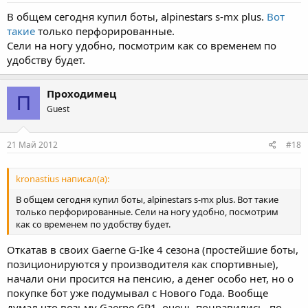
В общем сегодня купил боты, alpinestars s-mx plus.
Вот
такие
только перфорированные.
Сели на ногу удобно, посмотрим как со временем по
удобству будет.
Проходимец
П
Guest
21 Май 2012
#18
kronastius написал(а):
В общем сегодня купил боты, alpinestars s-mx plus. Вот такие
только перфорированные. Сели на ногу удобно, посмотрим
как со временем по удобству будет.
Откатав в своих Gaerne G-Ike 4 сезона (простейшие боты,
позиционируются у производителя как спортивные),
начали они просится на пенсию, а денег особо нет, но о
покупке бот уже подумывал с Нового Года. Вообще
думал что возьму Gaerne GP1, очень понравились, по