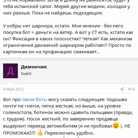
тебя испанский сапог. Меряй другие модели, колодки у
них разные. Пока не найдешь подходящие.
У кобры нет шарнира, кстати. Мое мнение - без него
покупка бот = деньги на ветер. А вот у СТ есть, кстати как
он? Фиксация в каких плоскостях? Четкая? Как механизм
ограничения движений шарниром работает? Просто по
картинкам он на профанацию смахивает...
Димончик
Д
Guest
9 Май 2012
#14
Вот про
такие боты
могу сказать следующее: подошва
почти не гнется, пятка жесткая, но выше, на уровне
голеностопа, ботинок можно сдавить пальцами (правда,
с трудом). Носок жесткий, по заверению продавца
выдержит переезд автомобилем (я не пробовал
). НЕ
ПРОМОКАЮТ!
Переключать удобно.