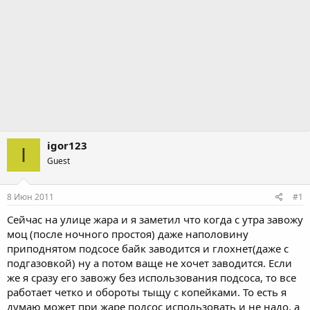
igor123
I
Guest
8 Июн 2011
#1
Сейчас на улице жара и я заметил что когда с утра завожу
моц (после ночного простоя) даже наполовину
приподнятом подсосе байк заводится и глохнет(даже с
подгазовкой) ну а потом ваще не хочет заводится. Если
же я сразу его завожу без использования подсоса, то все
работает четко и обороты тыщу с копейками. То есть я
думаю может при жаре подсос использовать и не надо, а