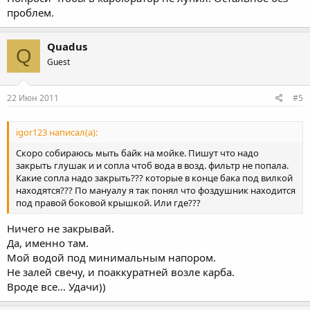
проблем.
Quadus
Q
Guest
22 Июн 2011
#5
igor123 написал(а):
Скоро собираюсь мыть байк на мойке. Пишут что надо
закрыть глушак и и сопла чтоб вода в возд. фильтр не попала.
Какие сопла надо закрыть??? которые в конце бака под вилкой
находятся??? По мануалу я так понял что фоздушник находится
под правой боковой крышкой. Или где???
Ничего не закрывай.
Да, именно там.
Мой водой под минимальным напором.
Не залей свечу, и поаккуратней возле карба.
Вроде все... Удачи))