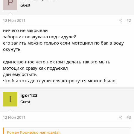
Р
Guest
12 Июн 2011
#2
ничего не закрывай
заборник воздухана под сидулей
его залить можно только если мотоцикл по бак в воду
окунуть
единственное чего не стоит делать так это мыть
мотоцикл сразу как подъехал
дай ему остыть
что бы хоть до глушителя дотронутся можно было
igor123
I
Guest
12 Июн 2011
#3
Роман Корнейко написал(а):