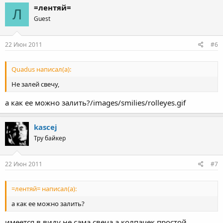
=лентяй=
Л
Guest
22 Июн 2011
#6
Quadus написал(а):
Не залей свечу,
а как ее можно залить?/images/smilies/rolleyes.gif
kascej
Тру байкер
22 Июн 2011
#7
=лентяй= написал(а):
а как ее можно залить?
имеется в виду не сама свеча.а колпачек,простой