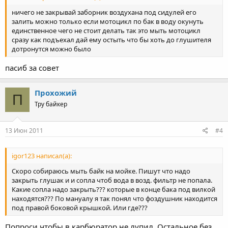
ничего не закрывай заборник воздухана под сидулей его
залить можно только если мотоцикл по бак в воду окунуть
единственное чего не стоит делать так это мыть мотоцикл
сразу как подъехал дай ему остыть что бы хоть до глушителя
дотронутся можно было
пасиб за совет
Прохожий
П
Тру байкер
13 Июн 2011
#4
igor123 написал(а):
Скоро собираюсь мыть байк на мойке. Пишут что надо
закрыть глушак и и сопла чтоб вода в возд. фильтр не попала.
Какие сопла надо закрыть??? которые в конце бака под вилкой
находятся??? По мануалу я так понял что фоздушник находится
под правой боковой крышкой. Или где???
Попроси чтобы в карбюратор не лупил. Остальное без