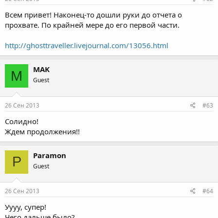
Всем привет! Наконец-то дошли руки до отчета о
прохвате. По крайней мере до его первой части.
http://ghosttraveller.livejournal.com/13056.html
MAK
M
Guest
26 Сен 2013
#63
Солидно!
Ждем продолжения!!
Paramon
P
Guest
26 Сен 2013
#64
Уууу, супер!
Чего дальше было?