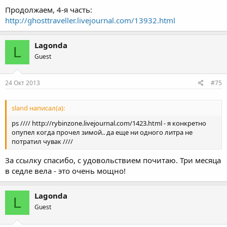
Продолжаем, 4-я часть:
http://ghosttraveller.livejournal.com/13932.html
Lagonda
L
Guest
24 Окт 2013
#75
sland написал(а):
ps //// http://rybinzone.livejournal.com/1423.html - я конкретно
опупел когда прочел зимой.. да еще ни одного литра не
потратил чувак ////
За ссылку спасибо, с удовольствием почитаю. Три месяца
в седле вела - это очень мощно!
Lagonda
L
Guest