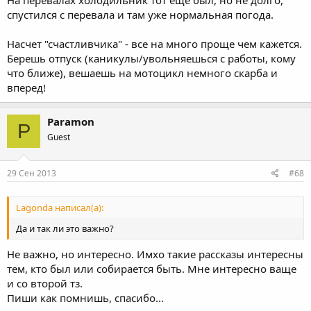
На перевалах холодильник тот еще был, но не долго,
спустился с перевала и там уже нормальная погода.
Насчет "счастливчика" - все на много проще чем кажется.
Берешь отпуск (каникулы/увольняешься с работы, кому
что ближе), вешаешь на мотоцикл немного скарба и
вперед!
Paramon
P
Guest
29 Сен 2013
#68
Lagonda написал(а):
Да и так ли это важно?
Не важно, но интересно. Имхо такие рассказы интересны
тем, кто был или собирается быть. Мне интересно ваще
и со второй тз.
Пиши как помнишь, спасибо...