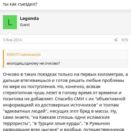
ты как съездил?
Lagonda
L
Guest
3 Янв 2014
#79
KAIN77 написал(а):
молодец.одному не очково?
Очково в таких поездках только на первых километрах, а
дальше втягиваешься и готов решать любые проблемы
по мере их поступления. Но, конечно, всякая
стереотипная чушь лезет в голову время от времени и
позитива не добавляет. Спасибо СМИ с их "объективной
информацией из достоверных источников" и толпам
"адекватных людей", несущих этот бред в массы. Ну,
сами знаете, "на Кавказе сплошь одни исламские
террористы", "в Турции злые курды", "в Румынии
разводящие всех цыгане" и вообще, путешественников