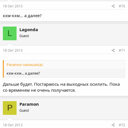
18 Окт 2013
#70
кхм-кхм... а далее?
Lagonda
L
Guest
18 Окт 2013
#71
Paramon написал(а):
кхм-кхм... а далее?
Дальше будет. Постараюсь на выходных осилить. Пока
со временем не очень получается.
Paramon
P
Guest
18 Окт 2013
#72