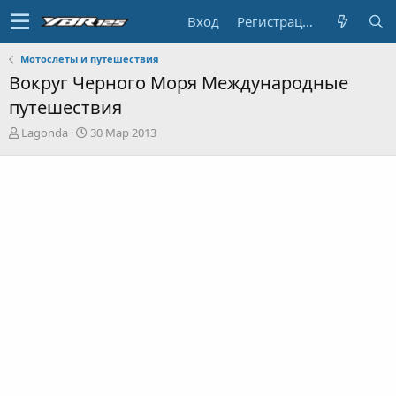
Вход
Регистрация
Мотослеты и путешествия
Вокруг Черного Моря Международные
путешествия
А
Д
Lagonda
30 Мар 2013
в
а
т
т
о
а
р
н
т
а
е
ч
м
а
ы
л
а