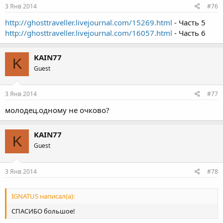
3 Янв 2014
#76
http://ghosttraveller.livejournal.com/15269.html
- Часть 5
http://ghosttraveller.livejournal.com/16057.html
- Часть 6
KAIN77
K
Guest
3 Янв 2014
#77
молодец.одному не очково?
KAIN77
K
Guest
3 Янв 2014
#78
IGNATUS написал(а):
СПАСИБО большое!