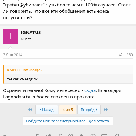
"грабят@убивают" чуть более чем в 100% случаев. Стоит
ли говорить, что все эти обобщения есть ересь
несусветная?
IGNATUS
I
Guest
3 Янв 2014
#80
KAIN77 написал(а):
ты как съездил?
Охринитительно! Кому интересно -
сюда
. Благодаря
Lagonda я был более спокоен в прохвате.
First
Last
Назад
4 из 5
Вперёд
Войдите или зарегистрируйтесь для ответа.