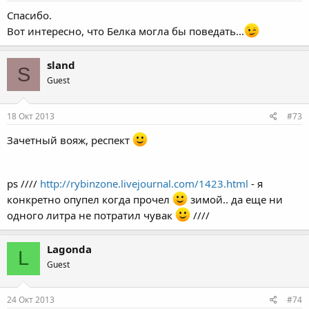
Спасибо.
Вот интересно, что Белка могла бы поведать...
sland
S
Guest
18 Окт 2013
#73
Зачетный вояж, респект
ps ////
http://rybinzone.livejournal.com/1423.html
- я
конкретно опупел когда прочел
зимой.. да еще ни
одного литра не потратил чувак
////
Lagonda
L
Guest
24 Окт 2013
#74