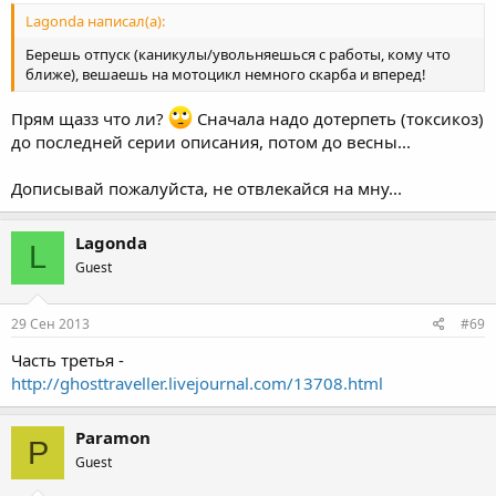
Lagonda написал(а):
Берешь отпуск (каникулы/увольняешься с работы, кому что
ближе), вешаешь на мотоцикл немного скарба и вперед!
Прям щазз что ли?
Сначала надо дотерпеть (токсикоз)
до последней серии описания, потом до весны...
Дописывай пожалуйста, не отвлекайся на мну...
Lagonda
L
Guest
29 Сен 2013
#69
Часть третья -
http://ghosttraveller.livejournal.com/13708.html
Paramon
P
Guest