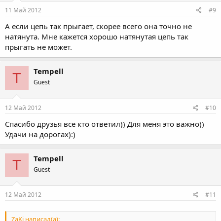
11 Май 2012
#9
А если цепь так прыгает, скорее всего она точно не
натянута. Мне кажется хорошо натянутая цепь так
прыгать не может.
Tempell
T
Guest
12 Май 2012
#10
Спасибо друзья все кто ответил)) Для меня это важно))
Удачи на дорогах):)
Tempell
T
Guest
12 Май 2012
#11
ZaKi написал(а):