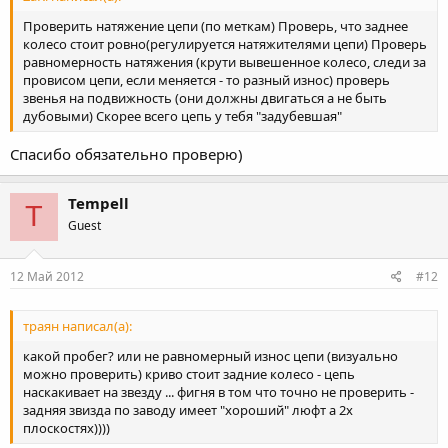
Проверить натяжение цепи (по меткам) Проверь, что заднее
колесо стоит ровно(регулируется натяжителями цепи) Проверь
равномерность натяжения (крути вывешенное колесо, следи за
провисом цепи, если меняется - то разный износ) проверь
звенья на подвижность (они должны двигаться а не быть
дубовыми) Скорее всего цепь у тебя "задубевшая"
Спасибо обязательно проверю)
Tempell
T
Guest
12 Май 2012
#12
траян написал(а):
какой пробег? или не равномерный износ цепи (визуально
можно проверить) криво стоит задние колесо - цепь
наскакивает на звезду ... фигня в том что точно не проверить -
задняя звизда по заводу имеет "хороший" люфт а 2х
плоскостях))))