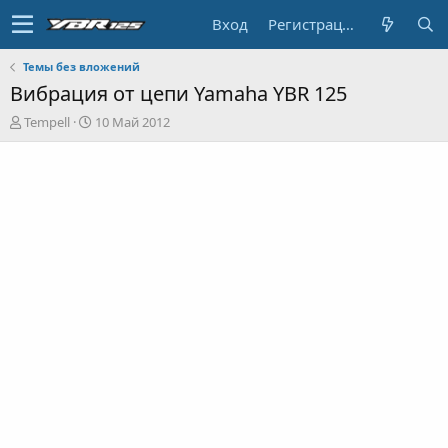
Вход
Регистрация
Темы без вложений
Вибрация от цепи Yamaha YBR 125
А
Д
Tempell
10 Май 2012
в
а
т
т
о
а
р
н
т
а
е
ч
м
а
ы
л
а