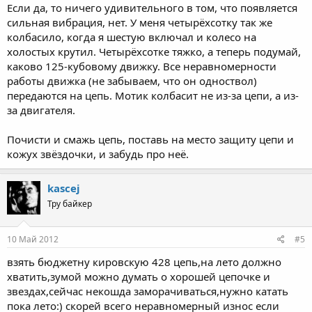
Если да, то ничего удивительного в том, что появляется
сильная вибрация, нет. У меня четырёхсотку так же
колбасило, когда я шестую включал и колесо на
холостых крутил. Четырёхсотке тяжко, а теперь подумай,
каково 125-кубовому движку. Все неравномерности
работы движка (не забываем, что он одноствол)
передаются на цепь. Мотик колбасит не из-за цепи, а из-
за двигателя.
Почисти и смажь цепь, поставь на место защиту цепи и
кожух звёздочки, и забудь про неё.
kascej
Тру байкер
10 Май 2012
#5
взять бюджетну кировскую 428 цепь,на лето должно
хватить,зумой можно думать о хорошей цепочке и
звездах,сейчас некошда заморачиваться,нужно катать
пока лето:) скорей всего неравномерный износ если