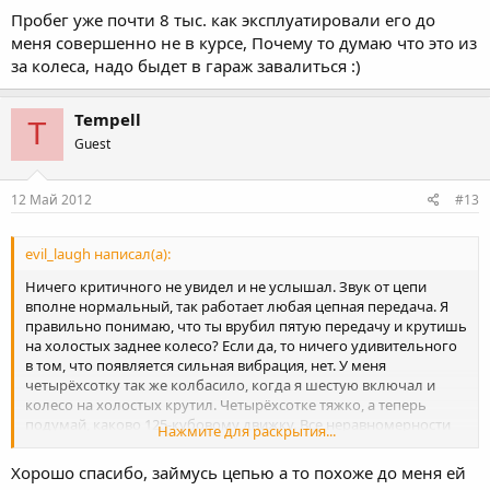
Пробег уже почти 8 тыс. как эксплуатировали его до
меня совершенно не в курсе, Почему то думаю что это из
за колеса, надо быдет в гараж завалиться :)
Tempell
T
Guest
12 Май 2012
#13
evil_laugh написал(а):
Ничего критичного не увидел и не услышал. Звук от цепи
вполне нормальный, так работает любая цепная передача. Я
правильно понимаю, что ты врубил пятую передачу и крутишь
на холостых заднее колесо? Если да, то ничего удивительного
в том, что появляется сильная вибрация, нет. У меня
четырёхсотку так же колбасило, когда я шестую включал и
колесо на холостых крутил. Четырёхсотке тяжко, а теперь
подумай, каково 125-кубовому движку. Все неравномерности
Нажмите для раскрытия...
работы движка (не забываем, что он одноствол) передаются на
цепь. Мотик колбасит не из-за цепи, а из-за двигателя. Почисти
Хорошо спасибо, займусь цепью а то похоже до меня ей
и смажь цепь, поставь на место защиту цепи и кожух