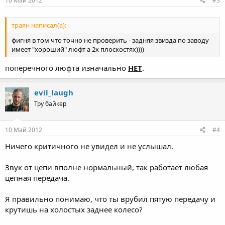
10 Май 2012
#3
траян написал(а):
фигня в том что точно не проверить - задняя звизда по заводу
имеет "хороший" люфт а 2х плоскостях))))
поперечного люфта изначально
НЕТ
.
evil_laugh
Тру байкер
10 Май 2012
#4
Ничего критичного не увидел и не услышал.
Звук от цепи вполне нормальный, так работает любая
цепная передача.
Я правильно понимаю, что ты врубил пятую передачу и
крутишь на холостых заднее колесо?