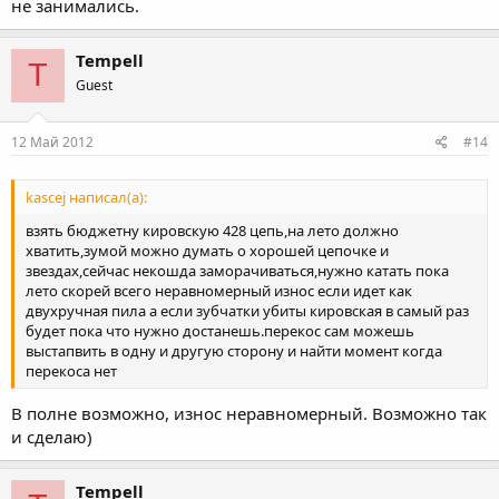
не занимались.
звёздочки, и забудь про неё.
Tempell
T
Guest
12 Май 2012
#14
kascej написал(а):
взять бюджетну кировскую 428 цепь,на лето должно
хватить,зумой можно думать о хорошей цепочке и
звездах,сейчас некошда заморачиваться,нужно катать пока
лето скорей всего неравномерный износ если идет как
двухручная пила а если зубчатки убиты кировская в самый раз
будет пока что нужно достанешь.перекос сам можешь
выстапвить в одну и другую сторону и найти момент когда
перекоса нет
В полне возможно, износ неравномерный. Возможно так
и сделаю)
Tempell