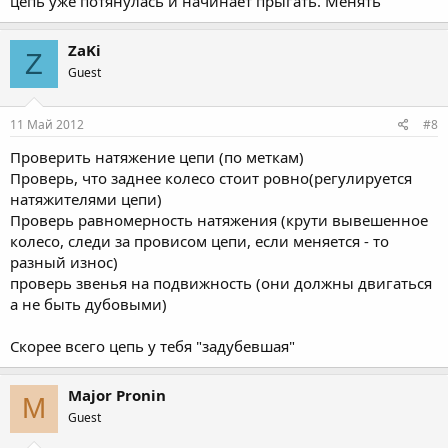
цепь уже потянулась и начинает прыгать. Менять
ZaKi
Z
Guest
11 Май 2012
#8
Проверить натяжение цепи (по меткам)
Проверь, что заднее колесо стоит ровно(регулируется
натяжителями цепи)
Проверь равномерность натяжения (крути вывешенное
колесо, следи за провисом цепи, если меняется - то
разный износ)
проверь звенья на подвижность (они должны двигаться
а не быть дубовыми)
Скорее всего цепь у тебя "задубевшая"
Major Pronin
M
Guest