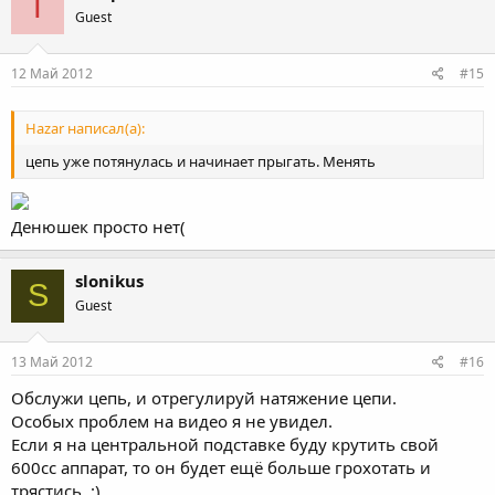
T
Guest
12 Май 2012
#15
Hazar написал(а):
цепь уже потянулась и начинает прыгать. Менять
Денюшек просто нет(
slonikus
S
Guest
13 Май 2012
#16
Обслужи цепь, и отрегулируй натяжение цепи.
Особых проблем на видео я не увидел.
Если я на центральной подставке буду крутить свой
600сс аппарат, то он будет ещё больше грохотать и
трястись. :)