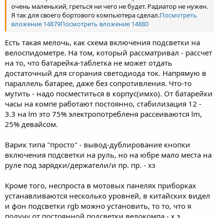
очень маленький, греться ни чего не будет. Радиатор не нужен.
Я так для своего бортового компьютера сделал.
Посмотреть
вложение 14879
Посмотреть вложение 14880
Есть такая мелочь, как схема включения подсветки на
велоспидометре. На том, который рассматривал - рассчет
на то, что батарейка-таблетка не может отдать
достаточный для сгорания светодиода ток. Напрямую в
параллель батарее, даже без сопротивления. Что-то
мутить - надо посместиться в корпус(имхо). От батарейки
часы на компе работают постоянно, стабилизация 12 -
3.3 на lm это 75% электропотребленя рассеиваются lm,
25% девайсом.
Варик типа "просто" - вывод-дублирование кнопки
включения подсветки на руль, но на юбре мало места на
руле под зарядки/держатели/и пр. пр. - хз
Кроме того, неспроста в мотовых панелях приборках
устанавливаются несколько уровней, в китайских видел
и фон подсветки rgb можно установить, то то, что я
получу от постоянной подсветки велокомпа - х.з.