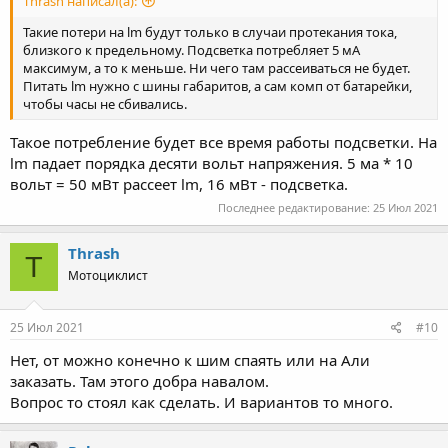
Thrash написал(а):
Такие потери на lm будут только в случаи протекания тока,
близкого к предельному. Подсветка потребляет 5 мА
максимум, а то к меньше. Ни чего там рассеиваться не будет.
Питать lm нужно с шины габаритов, а сам комп от батарейки,
чтобы часы не сбивались.
Такое потребление будет все время работы подсветки. На
lm падает порядка десяти вольт напряжения. 5 ма * 10
вольт = 50 мВт рассеет lm, 16 мВт - подсветка.
Последнее редактирование:
25 Июл 2021
Thrash
T
Мотоциклист
25 Июл 2021
#10
Нет, от можно конечно к шим спаять или на Али
заказать. Там этого добра навалом.
Вопрос то стоял как сделать. И вариантов то много.