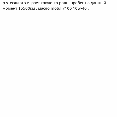
p.s. если это играет какую-то роль: пробег на данный
момент 15500км , масло motul 7100 10w-40 .