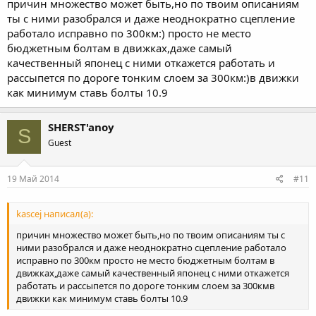
причин множество может быть,но по твоим описаниям
ты с ними разобрался и даже неоднократно сцепление
работало исправно по 300км:) просто не место
бюджетным болтам в движках,даже самый
качественный японец с ними откажется работать и
рассыпется по дороге тонким слоем за 300км:)в движки
как минимум ставь болты 10.9
SHERST'anoy
S
Guest
19 Май 2014
#11
kascej написал(а):
причин множество может быть,но по твоим описаниям ты с
ними разобрался и даже неоднократно сцепление работало
исправно по 300км просто не место бюджетным болтам в
движках,даже самый качественный японец с ними откажется
работать и рассыпется по дороге тонким слоем за 300кмв
движки как минимум ставь болты 10.9