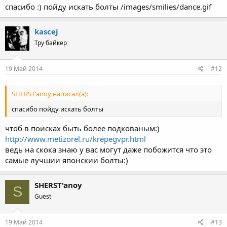
спасибо :) пойду искать болты /images/smilies/dance.gif
kascej
Тру байкер
19 Май 2014
#12
SHERST'anoy написал(а):
спасибо пойду искать болты
чтоб в поисках быть более подкованым:)
http://www.metizorel.ru/krepegvpr.html
ведь на скока знаю у вас могут даже побожится что это
самые лучшии японскии болты:)
SHERST'anoy
S
Guest
19 Май 2014
#13