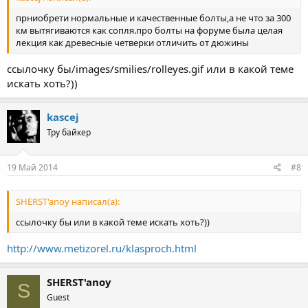
прниобрети нормальные и качественные болты,а не что за 300
км вытягиваются как сопля.про болты на форуме была целая
лекция как древесные четверки отличить от дюжины
ссылочку бы/images/smilies/rolleyes.gif или в какой теме
искать хоть?))
kascej
Тру байкер
19 Май 2014
#8
SHERST'anoy написал(а):
ссылочку бы или в какой теме искать хоть?))
http://www.metizorel.ru/klasproch.html
SHERST'anoy
S
Guest