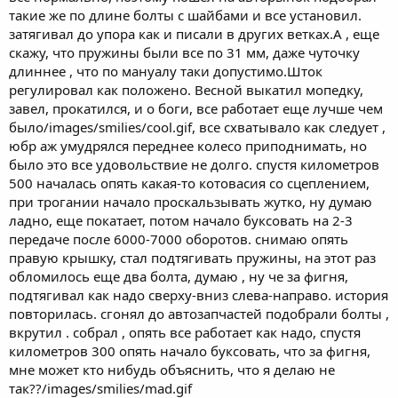
такие же по длине болты с шайбами и все установил.
затягивал до упора как и писали в других ветках.А , еще
скажу, что пружины были все по 31 мм, даже чуточку
длиннее , что по мануалу таки допустимо.Шток
регулировал как положено. Весной выкатил мопедку,
завел, прокатился, и о боги, все работает еще лучше чем
было/images/smilies/cool.gif, все схватывало как следует ,
юбр аж умудрялся переднее колесо приподнимать, но
было это все удовольствие не долго. спустя километров
500 началась опять какая-то котовасия со сцеплением,
при трогании начало проскальзывать жутко, ну думаю
ладно, еще покатает, потом начало буксовать на 2-3
передаче после 6000-7000 оборотов. снимаю опять
правую крышку, стал подтягивать пружины, на этот раз
обломилось еще два болта, думаю , ну че за фигня,
подтягивал как надо сверху-вниз слева-направо. история
повторилась. сгонял до автозапчастей подобрали болты ,
вкрутил . собрал , опять все работает как надо, спустя
километров 300 опять начало буксовать, что за фигня,
мне может кто нибудь объяснить, что я делаю не
так??/images/smilies/mad.gif