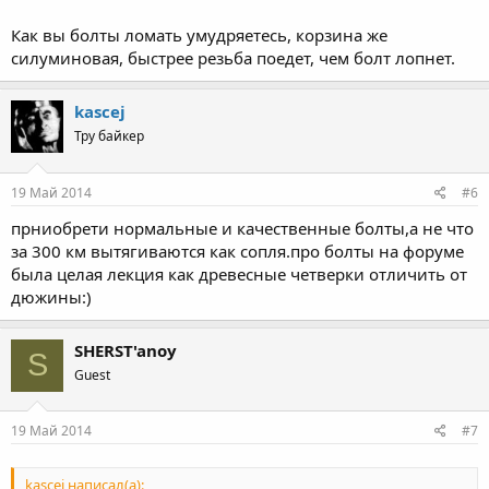
Как вы болты ломать умудряетесь, корзина же
силуминовая, быстрее резьба поедет, чем болт лопнет.
kascej
Тру байкер
19 Май 2014
#6
прниобрети нормальные и качественные болты,а не что
за 300 км вытягиваются как сопля.про болты на форуме
была целая лекция как древесные четверки отличить от
дюжины:)
SHERST'anoy
S
Guest
19 Май 2014
#7
kascej написал(а):