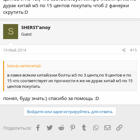
дурак китай м5 по 15 центов покупать чтоб 2 фанерки
скрутить:D
SHERST'anoy
S
Guest
19 Май 2014
#15
kascej написал(а):
в лавке всякии китайскии болты м5 по 3 цента,по 9 центов и по
15 что соответствует их прочности я же не дурак китай м5 по 15
центов покупать
понял, буду знать:) спасибо за помощь :D
Войдите или зарегистрируйтесь для ответа.
Facebook
Twitter
Reddit
Pinterest
Tumblr
WhatsApp
Электронная
Ссылка
Поделиться: