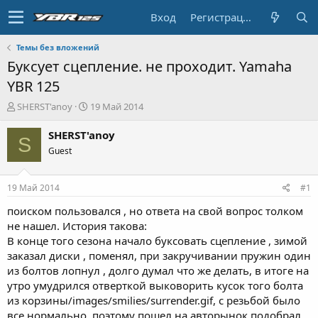
Вход
Регистрация
Темы без вложений
Буксует сцепление. не проходит. Yamaha
YBR 125
А
Д
SHERST'anoy
19 Май 2014
в
а
т
т
SHERST'anoy
S
о
а
Guest
р
н
т
а
е
ч
19 Май 2014
#1
м
а
ы
л
поиском пользовался , но ответа на свой вопрос толком
а
не нашел. История такова:
В конце того сезона начало буксовать сцепление , зимой
заказал диски , поменял, при закручивании пружин один
из болтов лопнул , долго думал что же делать, в итоге на
утро умудрился отверткой выковорить кусок того болта
из корзины/images/smilies/surrender.gif, с резьбой было
все нормально, поэтому пошел на авторынок подобрал