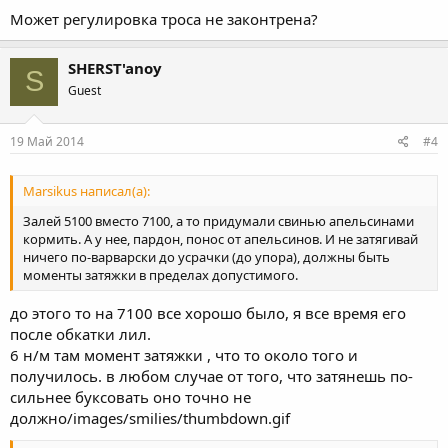
Может регулировка троса не законтрена?
SHERST'anoy
S
Guest
19 Май 2014
#4
Marsikus написал(а):
Залей 5100 вместо 7100, а то придумали свинью апельсинами
кормить. А у нее, пардон, понос от апельсинов. И не затягивай
ничего по-варварски до усрачки (до упора), должны быть
моменты затяжки в пределах допустимого.
до этого то на 7100 все хорошо было, я все время его
после обкатки лил.
6 н/м там момент затяжки , что то около того и
получилось. в любом случае от того, что затянешь по-
сильнее буксовать оно точно не
должно/images/smilies/thumbdown.gif