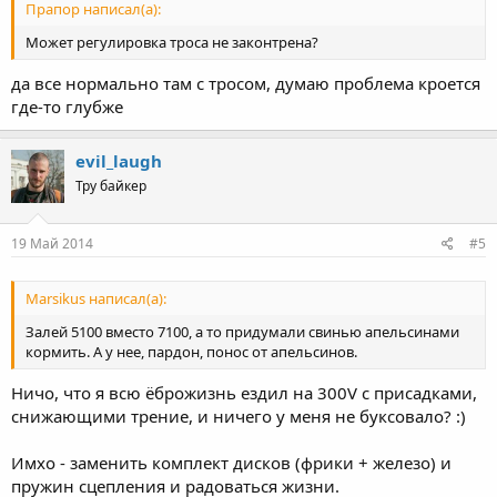
Прапор написал(а):
Может регулировка троса не законтрена?
да все нормально там с тросом, думаю проблема кроется
где-то глубже
evil_laugh
Тру байкер
19 Май 2014
#5
Marsikus написал(а):
Залей 5100 вместо 7100, а то придумали свинью апельсинами
кормить. А у нее, пардон, понос от апельсинов.
Ничо, что я всю ёброжизнь ездил на 300V с присадками,
снижающими трение, и ничего у меня не буксовало? :)
Имхо - заменить комплект дисков (фрики + железо) и
пружин сцепления и радоваться жизни.