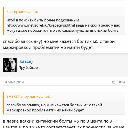
kascej написал(а):
чтоб в поисках быть более подкованым
http://www.metizorel.ru/krepegvpr.html ведь на скока знаю у вас
могут даже побожится что это самые лучшии японскии болты
спасибо за ссылку) но мне кажется болтик м5 с такой
маркировкой проблематично найти будет.
kascej
Тру байкер
19 Май 2014
#14
SHERST'anoy написал(а):
спасибо за ссылку) но мне кажется болтик м5 с такой
маркировкой проблематично найти будет.
в лавке всякии китайскии болты м5 по 3 цента,по 9
центов и по 15:) что соответствует их прочности :)я же не