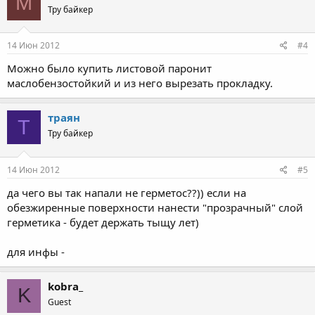
M
Тру байкер
14 Июн 2012
#4
Можно было купить листовой паронит
маслобензостойкий и из него вырезать прокладку.
траян
Т
Тру байкер
14 Июн 2012
#5
да чего вы так напали не герметос??)) если на
обезжиренные поверхности нанести "прозрачный" слой
герметика - будет держать тыщу лет)
для инфы -
kobra_
K
Guest