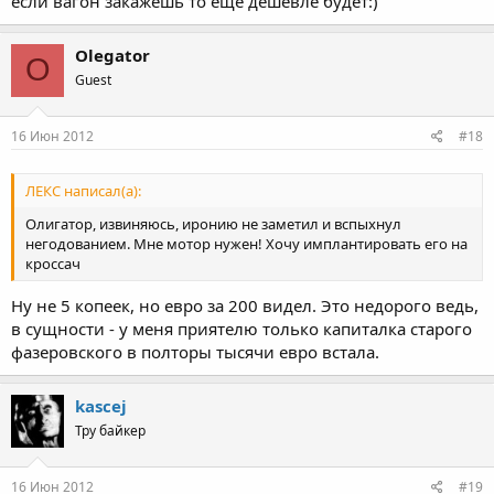
если вагон закажешь то еще дешевле будет:)
Olegator
O
Guest
16 Июн 2012
#18
ЛЕКС написал(а):
Олигатор, извиняюсь, иронию не заметил и вспыхнул
негодованием. Мне мотор нужен! Хочу имплантировать его на
кроссач
Ну не 5 копеек, но евро за 200 видел. Это недорого ведь,
в сущности - у меня приятелю только капиталка старого
фазеровского в полторы тысячи евро встала.
kascej
Тру байкер
16 Июн 2012
#19