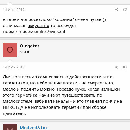
14 Июн 2012
#2
в твоём вопросе слово "корзина" очень путает))
если мазал
аккуратно
то всё будет
норм)/images/smilies/wink.gif
Olegator
O
Guest
14 Июн 2012
#3
Лично я весьма сомневаюсь в действенности этих
герметиков, но небольшие потеки - не смертельно,
масло и подлить можно. Гораздо хуже, когда излишки
этого герметика начинают путешествовать по
маслосистеме, забивая каналы - и это главная причина
НИКОГДА не использовать герметик при сборке
двигателя.
Medved81m