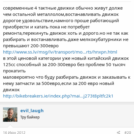
современные 4 тактные движки обычно живут долже
чем остальной металлолом,востанавливать движок
дорогое удовольствие,намного проше работающий
приобрести и катать пока не потребует
ремонта,перекинуть движок хоть и дорого.но не так как
разбирать и востанавливать.даже мелкокубатурники не
превышают 200-300евро
http://www.ss.lv/msg/lv/transport/mo...rts/hnxpn.html
в этой ценовой категории уже новый китайский движок
125сс способный за 200-300евро без проблем 50 тысяч
прокатить
маловероятно что буду разбирать движок и заказывать к
нему запчасти за 500евро,если за 200 евро новый
движок
http://bikebreakers.ie/index.php?mai...j273t8pltfc2k1
evil_laugh
Тру байкер
16 Июн 2012
#20