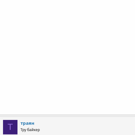
траян
Т
Тру байкер