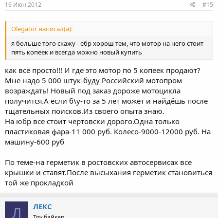
16 Июн 2012
#15
Olegator написал(а):
я больше того скажу - ебр хорош тем, что мотор на него стоит
пять копеек и всегда можно новый купить
как всё просто!!! И где это мотор по 5 копеек продают?
Мне надо 5 000 штук-буду Российский мотопром
возраждать! Новый под заказ дороже мотоцикла
получится.А если б\у-то за 5 лет может и найдёшь после
тщательных поисков.Из своего опыта знаю.
На юбр всё стоит чертовски дорого.Одна только
пластиковая фара-11 000 руб. Колесо-9000-12000 руб. На
машину-600 руб
По теме-на герметик в ростовских автосервисах все
крышки и ставят.После высыхания герметик становиться
той же прокладкой
ЛЕКС
Л
Тру байкер