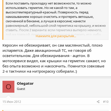
Если поставить прокладку нет возможности, то можно
использовать герметик. Но не какой-то там, а
высокотемпературный-красный. Поверхность перед
намазыванием хорошо очистить и протереть ветошью,
смоченной в бензине, а лучше в керосине; нанести
равномерный, небольшой слой герметика на крышку, и можно
ставить. После 2 варианта: если герметика выперло немного,
той же тряпкой, пропитанной в керосине вытереть его; либо
Нажмите для раскрытия...
дождаться когда герметик более менее подсохнет и аккуратно
обрезать его по контору детали. П.С.: считаю что лучше купить
Керосин не обезжиривает, он сам маслянистый, плохо
или вырезать прокладку.
испаряется. Даже авиационный ТС, не говоря об
осветительном. Для обезжиривания - ацетон. В
мотосервисе видел, как крышки на герметик сажают, но
без опыта возможно и накосячить. Помнится совковые
2-х тактники на нитрокраску собирали.:)
Olegator
O
Guest
15 Июн 2012
#10