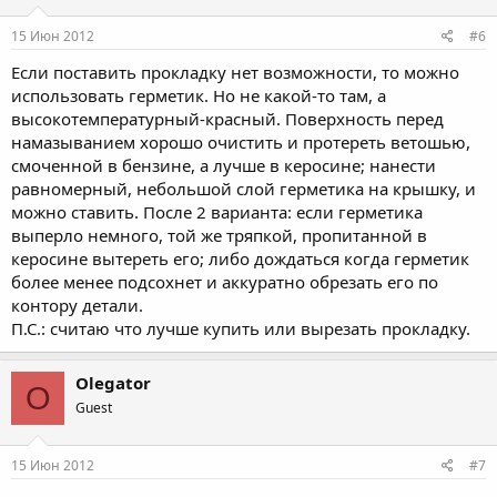
15 Июн 2012
#6
Если поставить прокладку нет возможности, то можно
использовать герметик. Но не какой-то там, а
высокотемпературный-красный. Поверхность перед
намазыванием хорошо очистить и протереть ветошью,
смоченной в бензине, а лучше в керосине; нанести
равномерный, небольшой слой герметика на крышку, и
можно ставить. После 2 варианта: если герметика
выперло немного, той же тряпкой, пропитанной в
керосине вытереть его; либо дождаться когда герметик
более менее подсохнет и аккуратно обрезать его по
контору детали.
П.С.: считаю что лучше купить или вырезать прокладку.
Olegator
O
Guest
15 Июн 2012
#7