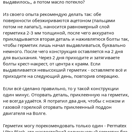
выдавилось,, а потом масло потекло?
Из своего опыта рекомендую делать так: обе
поверхности обезжириваются ацетоном (пальцами
потом не лапать!), наносится равномерный слой
герметика 2-3 мм толщиной, после чего аккуратно
прикладывается вторая деталь и наживлятюся болты так,
чтобы герметик лишь начал выдавливаться, буквально
немного. После чего конструкция оставляется на 2 дня
для высыхания. Через 2 дня приходите и затягиваете
болты крест-накрест, от центра к краям. Если
выдавливается невысохший герметик - оставляете всё и
приходите на следующий день, повторив операцию.
Если всё сделано правильно, то у такой конструкции
один минус. Оторвать деталь, приклеенную на герметик,
не всегда удаётся. Я потратил два дня, чтобы с ножом и
газовой горелкой оторвать приклеенный поддон
двигателя на Волге.
Герметик могу порекомендовать только один - Permatex
Ultra Black, это маслостойкий силиконовый герметик без