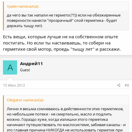
траян написал(а):
да чего вы так напали не герметос??)) если на обезжиренные
поверхности нанести "прозрачный" слой герметика - будет
держать тыщу лет)
Есть вещи, которые лучше не на собственном опыте
постигать. Но если ты настаиваешь, то собери на
герметике свой мотор, проедь "тыщу лет" и расскажи.
Андрей11
А
Guest
15 Июн 2012
#8
Olegator написал(а):
Лично я весьма сомневаюсь в действенности этих герметиков,
но небольшие потеки - не смертельно, масло и подлить
можно. Гораздо хуже, когда излишки этого герметика
начинают путешествовать по маслосистеме, забивая каналы - и
это главная причина НИКОГДА не использовать герметик при