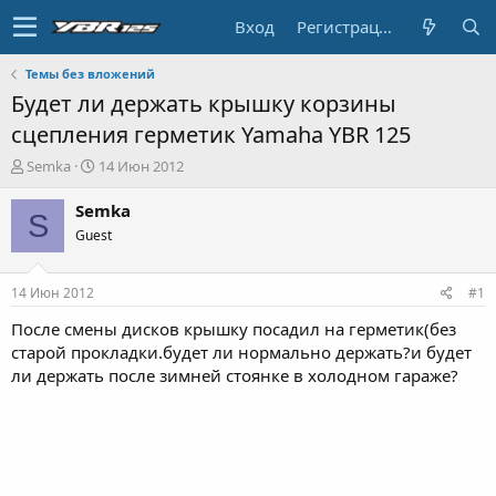
Вход
Регистрация
Темы без вложений
Будет ли держать крышку корзины
сцепления герметик Yamaha YBR 125
А
Д
Semka
14 Июн 2012
в
а
т
т
Semka
S
о
а
Guest
р
н
т
а
е
ч
14 Июн 2012
#1
м
а
ы
л
После смены дисков крышку посадил на герметик(без
а
старой прокладки.будет ли нормально держать?и будет
ли держать после зимней стоянке в холодном гараже?