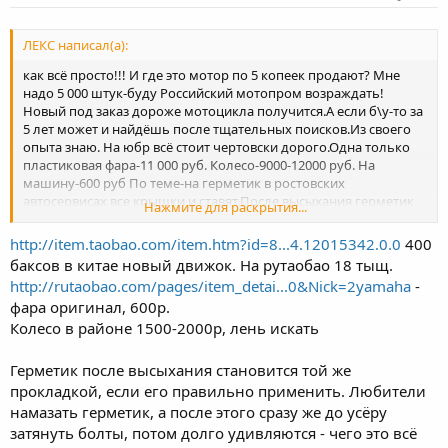
ЛЕКС написал(а):
как всё просто!!! И где это мотор по 5 копеек продают? Мне
надо 5 000 штук-буду Российский мотопром возраждать!
Новый под заказ дороже мотоцикла получится.А если б\у-то за
5 лет может и найдёшь после тщательных поисков.Из своего
опыта знаю. На юбр всё стоит чертовски дорого.Одна только
пластиковая фара-11 000 руб. Колесо-9000-12000 руб. На
машину-600 руб По теме-на герметик в ростовских
автосервисах все крышки и ставят.После высыхания герметик
Нажмите для раскрытия...
становиться той же прокладкой
http://item.taobao.com/item.htm?id=8...4.12015342.0.0
400
баксов в китае новый движок. На рутаобао 18 тыщ.
http://rutaobao.com/pages/item_detai...0&Nick=2yamaha
-
фара оригинал, 600р.
Колесо в районе 1500-2000р, лень искать
Герметик после высыхания становится той же
прокладкой, если его правильно применить. Любители
намазать герметик, а после этого сразу же до усёру
затянуть болты, потом долго удивляются - чего это всё