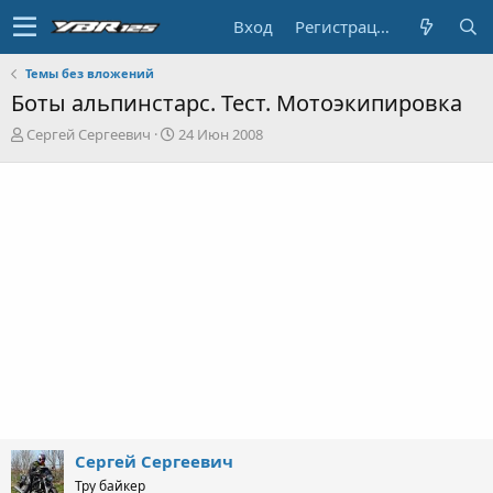
Вход
Регистрация
Темы без вложений
Боты альпинстарс. Тест. Мотоэкипировка
А
Д
Сергей Сергеевич
24 Июн 2008
в
а
т
т
о
а
р
н
т
а
е
ч
м
а
ы
л
а
Сергей Сергеевич
Тру байкер