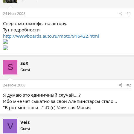
24 Июн 2008
#1
Спер с мотоконфы на автору.
Тут подробности
http://wwwboards.auto.ru/moto/916422.html
SoX
S
Guest
24 Июн 2008
#2
Я думаю это единичный случай....?
Ибо мне чет сыкатно за свои Альпинстарсы стало...
"В рот мне ноги..." :D (с) Уличная Магия
Veis
V
Guest