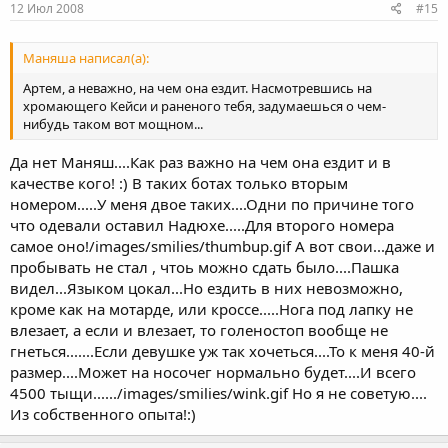
12 Июл 2008
#15
Маняша написал(а):
Артем, а неважно, на чем она ездит. Насмотревшись на
хромающего Кейси и раненого тебя, задумаешься о чем-
нибудь таком вот мощном...
Да нет Маняш....Как раз важно на чем она ездит и в
качестве кого! :) В таких ботах только вторым
номером.....У меня двое таких....Одни по причине того
что одевали оставил Надюхе.....Для второго номера
самое оно!/images/smilies/thumbup.gif А вот свои...даже и
пробывать не стал , чтоь можно сдать было....Пашка
видел...Языком цокал...Но ездить в них невозможно,
кроме как на мотарде, или кроссе.....Нога под лапку не
влезает, а если и влезает, то голеностоп вообще не
гнеться.......Если девушке уж так хочеться....То к меня 40-й
размер....Может на носочег нормально будет....И всего
4500 тыщи....../images/smilies/wink.gif Но я не советую....
Из собственного опыта!:)