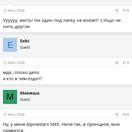
12 Июл 2008
#18
Уууууу, жесть! Ни один под лапку не влезет! :) Ищи че-
нить другое.
Exbi
E
Guest
12 Июл 2008
#19
мдя...плохо дело
а кто в чем ездит?
Маняша
М
Guest
12 Июл 2008
#20
Ну, у меня Alpinestars SMX. Ниче так, в принципе, мне
нравится.