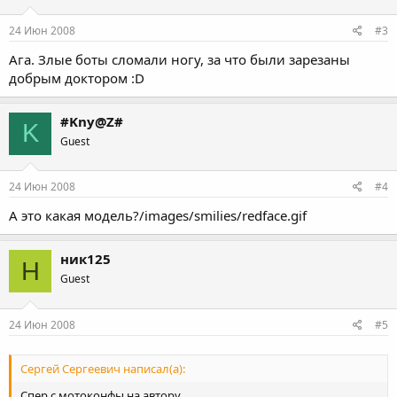
24 Июн 2008
#3
Ага. Злые боты сломали ногу, за что были зарезаны
добрым доктором :D
#Kny@Z#
K
Guest
24 Июн 2008
#4
А это какая модель?/images/smilies/redface.gif
ник125
Н
Guest
24 Июн 2008
#5
Сергей Сергеевич написал(а):
Спер с мотоконфы на автору.