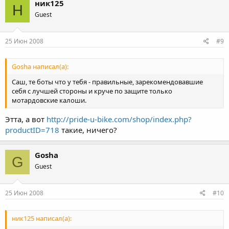
ник125
Н
Guest
25 Июн 2008
#9
Gosha написал(а):
Саш, те боты что у тебя - правильные, зарекомендовавшие
себя с лучшей стороны и круче по защите только
мотардовские калоши.
Этта, а вот
http://pride-u-bike.com/shop/index.php?
productID=718
такие, ничего?
Gosha
G
Guest
25 Июн 2008
#10
ник125 написал(а):