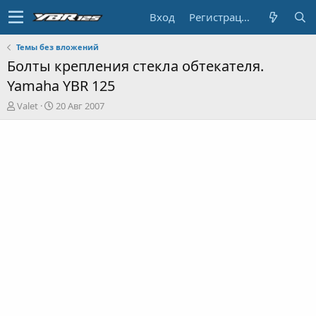
Вход
Регистрация
Темы без вложений
Болты крепления стекла обтекателя.
Yamaha YBR 125
А
Д
Valet
20 Авг 2007
в
а
т
т
о
а
р
н
т
а
е
ч
м
а
ы
л
а