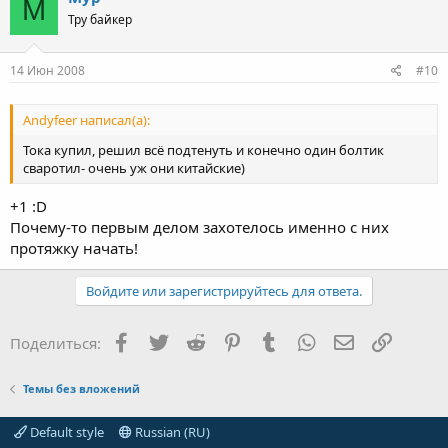
М
Тру байкер
14 Июн 2008
#10
Andyfeer написал(а):
Тока купил, решил всё подтенуть и конечно один болтик
сваротил- очень уж они китайские)
+1 :D
Почему-то первым делом захотелось именно с них
протяжку начать!
Войдите или зарегистрируйтесь для ответа.
Facebook
Twitter
Reddit
Pinterest
Tumblr
WhatsApp
Электронная
Ссылка
Поделиться:
Темы без вложений
Default style
Russian (RU)