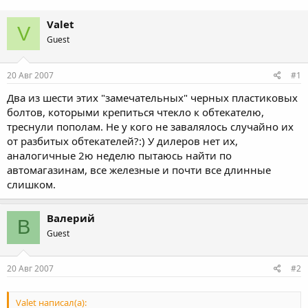
Valet
V
Guest
20 Авг 2007
#1
Два из шести этих "замечательных" черных пластиковых
болтов, которыми крепиться чтекло к обтекателю,
треснули пополам. Не у кого не завалялось случайно их
от разбитых обтекателей?:) У дилеров нет их,
аналогичные 2ю неделю пытаюсь найти по
автомагазинам, все железные и почти все длинные
слишком.
Валерий
В
Guest
20 Авг 2007
#2
Valet написал(а):