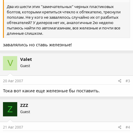
Два из шести этих "замечательных" черных пластиковых
болтов, которыми крепиться чтекло к обтекателю, треснули
пополам. Не у кого не завалялось случайно их от разбитых
обтекателей? У дилеров нет их, аналогичные 2ю неделю
пытаюсь найти по автомагазинам, все железные и почти все
длинные слишком.
завалялись но ставь железные!
Valet
V
Guest
20 Авг 2007
#3
Тока вот какие еще железные бы поставить.
ZZZ
Z
Guest
21 Авг 2007
#4