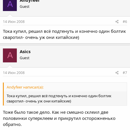
Andyfeer
A
Guest
14 Июн 2008
#6
Тока купил, решил всё подтенуть и конечно один болтик
сваротил- очень уж они китайские)
Asics
A
Guest
14 Июн 2008
#7
Andyfeer написал(а):
Тока купил, решил всё подтенуть и конечно один болтик
сваротил- очень уж они китайские)
Тоже было такое дело. Как не смешно склеил две
половинки суперклеем и прикрутил осторожненько
обратно.