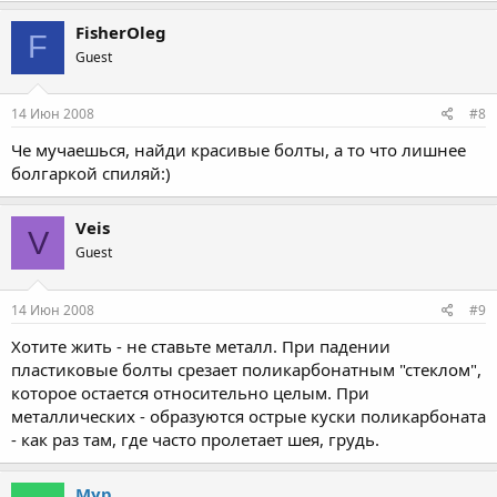
FisherOleg
F
Guest
14 Июн 2008
#8
Че мучаешься, найди красивые болты, а то что лишнее
болгаркой спиляй:)
Veis
V
Guest
14 Июн 2008
#9
Хотите жить - не ставьте металл. При падении
пластиковые болты срезает поликарбонатным "стеклом",
которое остается относительно целым. При
металлических - образуются острые куски поликарбоната
- как раз там, где часто пролетает шея, грудь.
Мур