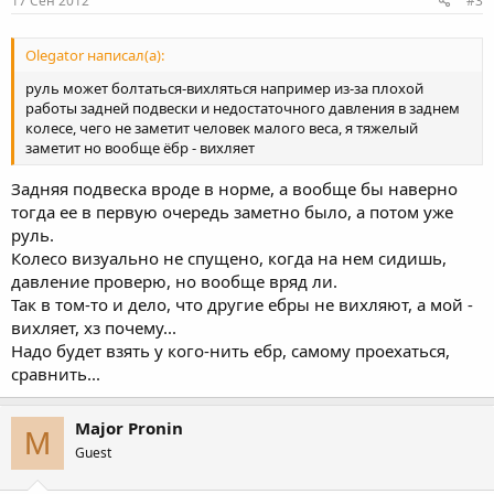
17 Сен 2012
#3
Olegator написал(а):
руль может болтаться-вихляться например из-за плохой
работы задней подвески и недостаточного давления в заднем
колесе, чего не заметит человек малого веса, я тяжелый
заметит но вообще ёбр - вихляет
Задняя подвеска вроде в норме, а вообще бы наверно
тогда ее в первую очередь заметно было, а потом уже
руль.
Колесо визуально не спущено, когда на нем сидишь,
давление проверю, но вообще вряд ли.
Так в том-то и дело, что другие ебры не вихляют, а мой -
вихляет, хз почему...
Надо будет взять у кого-нить ебр, самому проехаться,
сравнить...
Major Pronin
M
Guest