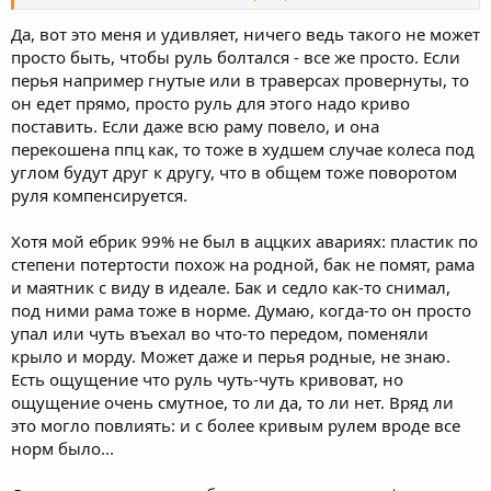
задних амортизаторов, разрушения рамы. Все это долго
выяснять. Договорись о встрече с отзывчивым владельцем
Да, вот это меня и удивляет, ничего ведь такого не может
ёбра в Москве, приедь и пусть прокатится. Скорее всего,
просто быть, чтобы руль болтался - все же просто. Если
окажется все в норме. Мне ёбр вихляющимся даже после
перья например гнутые или в траверсах провернуты, то
Минска показался.
он едет прямо, просто руль для этого надо криво
поставить. Если даже всю раму повело, и она
перекошена ппц как, то тоже в худшем случае колеса под
углом будут друг к другу, что в общем тоже поворотом
руля компенсируется.
Хотя мой ебрик 99% не был в аццких авариях: пластик по
степени потертости похож на родной, бак не помят, рама
и маятник с виду в идеале. Бак и седло как-то снимал,
под ними рама тоже в норме. Думаю, когда-то он просто
упал или чуть въехал во что-то передом, поменяли
крыло и морду. Может даже и перья родные, не знаю.
Есть ощущение что руль чуть-чуть кривоват, но
ощущение очень смутное, то ли да, то ли нет. Вряд ли
это могло повлиять: и с более кривым рулем вроде все
норм было...