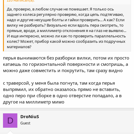
Да, проверю, в любом случае не помешает. Я только ось
заднего колеса регулярно проверяю, когда цепь подтягиваю,
надо и другие несущие болты и гайки проверить... А как? Если
вилку не разбирать? Визуально если вдоль пера смотреть, то
прямые, вроде, а миллиметр отклонения я на глаз не выявлю...
И еще интересно, можно ли как-то проверить параллельность
колес? Может, прибор какой можно сообразить из подручных
материалов?
перья вынимаются без разборки вилки, потом их просто
катаешь по горизонтальной поверхности и смотришь, а
можно даже совместить и покрутить, там сразу видно
с траверсой, у меня была погнута, там когда перья
выпрямил, их обратно оказалось прямо не вставить,
одно перо при сборке в одно отверстие попадало, а в
другое на миллиметр мимо
DroNiuS
D
Guest