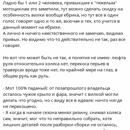
Ладно бы 1 или 2 человека, привыкшие к "тяжелым"
мотоциклам это заметили, тут можно сделать скидку на
особенность вилки вообще ебрика, но тут все в один
голос говорят одно и то же, вкючая и тех, кто учится в
данный момент на ебрике.
А лично я ничего неестественного не замечаю, видимо
привык. Но видимо что-то действительно не так, раз все
говорят.
Но вот что может быть не так, я понятия не имею: люфта
руля относительно колеса нет, перекоса перьев в
траверсах вроде тоже нет, по крайней мере на глаз, в
общем руль как руль.
- Мот 100% паданый: от позапрошлого владельца
осталось чужое крыло и фара, значит с вилкой могли
делать что угодно, но с виду все в идеале: ничто нигде
не перекошено.
- Я когда в начале сезона менял резину, снимал колеса
сам, значит, мог что-то неправильно собрать, хотя
лишних деталей после разборки-сборки не осталось,