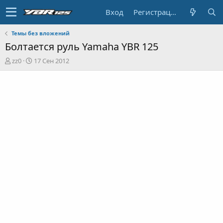
Вход
Регистрация
Темы без вложений
Болтается руль Yamaha YBR 125
А
Д
zz0
17 Сен 2012
в
а
т
т
о
а
р
н
т
а
е
ч
м
а
ы
л
а