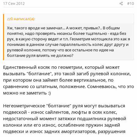
17 Сен 2012
#10
zz0 написал(а):
Хм, такого вроде не замечал... А может, привык?.. В общем
понятно, надо проверять нюансы более тщательно - езда без
рук, в какую сторону ведет и т.п. Геометрия мотоцикла это как я
понимаю в данном случае параллельность колес друг другу и
рулевой колонке, потому что все остальное по идее на
болтание руля влиять не должно?
Единственный косяк по геометрии, который может
вызывать "болтание", это такой загиб рулевой колонки,
при котором она займет более вертикальное, по
сравнению со штатным, положение. Сомневаюсь, что это
можно не заметить :)
Негеометрическое "болтание" руля могут вызываться
подвеской - износ сайлентов, люфты в осях колес,
недостаточный момент затяжки подшипника рулевой
колонки или его износ, ослабление пружин задней
подвески и износ задних амортизаторов, разрушения