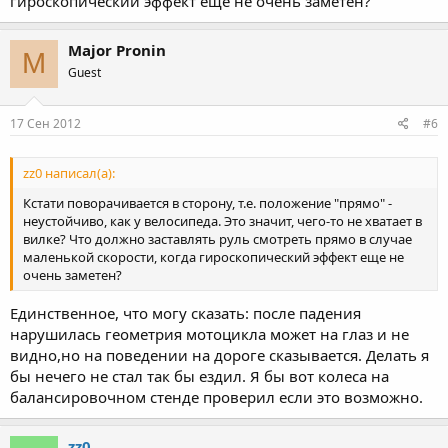
гироскопический эффект еще не очень заметен?
Major Pronin
M
Guest
17 Сен 2012
#6
zz0 написал(а):
Кстати поворачивается в сторону, т.е. положение "прямо" -
неустойчиво, как у велосипеда. Это значит, чего-то не хватает в
вилке? Что должно заставлять руль смотреть прямо в случае
маленькой скорости, когда гироскопический эффект еще не
очень заметен?
Единственное, что могу сказать: после падения
нарушилась геометрия мотоцикла может на глаз и не
видно,но на поведении на дороге сказывается. Делать я
бы нечего не стал так бы ездил. Я бы вот колеса на
балансировочном стенде проверил если это возможно.
zz0