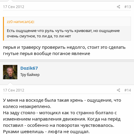
17 Сен 2012
#13
zz0 написал(а):
Есть ощущение что руль чуть-чуть кривоват, но ощущение
очень смутное, то ли да, то ли нет
перья и траверсу проверить недолго, стоит это сделать
гнутые перья вообще поганое явление
Dozik67
Тру байкер
17 Сен 2012
#14
У меня на восходе была такая хрень - ощущение, что
колесо незакреплено.
На заду стояло - мотоцикл как то странно болтало с
изменением направления движения. Когда на перёд
поставил - особенно на поворотах чувствовалось.
Руками шевелишь - люфта не ощущал.