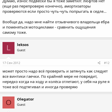
Думаю, износ подвески бы я тоже заметил: люфтов нет
(еще раз перепроверю конечно), амортизаторы
проверяются если просто чуть-чуть попрыгать в седле...
Вообще да, надо мне найти отзывчивого владельца ебра
и поменяться мотоциклами - сравнить ощущения
самому тоже.
leksos
L
Guest
17 Сен 2012
#12
может просто надо всё проверить и затянуть как следует
все винтики гаечки. По крайней мере не повредит,
нередко когда на ходу и колёса отлетают, у себя на руле я
тоже всё подтягивал и иногда проверяю
Olegator
O
Guest