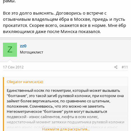
рамы.
Все это долго выяснять. Договорись о встрече с
отзывчивым владельцем ёбра в Москве, приедь и пусть
прокатится. Скорее всего, окажется все в норме. Мне ёбр
вихляющимся даже после Минска показался.
zz0
Z
Мотоциклист
17 Сен 2012
#11
Olegator написал(а):
Единственный косяк по геометрии, который может вызывать
"болтание", это такой загиб рулевой колонки, при котором она
займет более вертикальное, по сравнению со штатным,
положение. Сомневаюсь, что это можно не заметить
Негеометрическое "болтание" руля могут вызываться
подвеской - износ сайлентов, люфты в осях колес,
недостаточный момент затяжки подшипника рулевой колонки
или его износ, ослабление пружин задней подвески и износ
Нажмите для раскрытия...