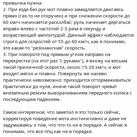
привычка нужна.
2. При езде без рук мот плавно замедляется двигаясь
прямо (газ-то не откручен) и при снижении скорости до
60 км/ч начинается расколбас: руль начинает дергаться
вправо-влево с частотой 2-3 раза в секунду и
возрастающей амплитудой. Данный эффект наблюдается
строго для скоростей от 55 до 60 км/ч, как я понимаю,
это какая-то "резонансная" скорость.
3. При повороте под прямым углом направо на
перекрестке (на этот раз "с руками"), я вхожу на весьма
такой приличной скорости, около 15-20 км/ч, и мот
входит мягко и плавно. Повернуть же налево
практически невозможно: приходится оттормаживаться
практически до нуля, иначе такой поворот чреват
внезапным резким выворачиванием переднего колеса с
последующим падением.
Самое интересное, что заметил я это только сейчас,
корректируя поведение мота инстинктивно и даже не
задумываясь о том, что что-то не в порядке. А сейчас я
понимаю, что все ппц как не в порядке.