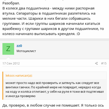
Разобрал.
В колесе два подшипника - между ними распорная
втулка. Сепараторы в подшипниках разлетелись на
мелкие части. Шарики в них бегали собравшись
группами. И если группы шариков начинали кататься
вразбежку с групами шариков в другом подшипнике, то
колесо начинало выписывать кренделя. :D
zz0
Z
Мотоциклист
17 Сен 2012
#15
leksos написал(а):
может просто надо всё проверить и затянуть как следует все
винтики гаечки. По крайней мере не повредит, нередко когда
на ходу и колёса отлетают, у себя на руле я тоже всё подтягивал
и иногда проверяю
Да, проверю, в любом случае не помешает. Я только ось