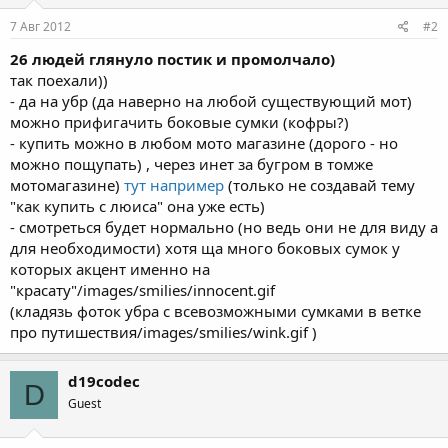
7 Авг 2012
#2
26 людей глянуло постик и промолчало)
так поехали))
- да на убр (да наверно на любой существующий мот)
можно прифигачить боковые сумки (кофры?)
- купить можно в любом мото магазине (дорого - но
можно пощупать) , через инет за бугром в томже
мотомагазине)
тут например
(только не создавай тему
"как купить с люиса" она уже есть)
- смотреться будет нормально (но ведь они не для виду а
для необходимости) хотя ща много боковых сумок у
которых акцент именно на
"красату"/images/smilies/innocent.gif
(кладязь фоток убра с всевозможными сумками в ветке
про путишествия/images/smilies/wink.gif )
d19codec
D
Guest