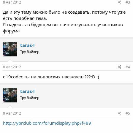
8 Авг 2012
#3
Да и эту тему можно было не создавать, потому что уже
есть подобная тема.
Я надеюсь в будущем вы начнете уважать участников
форума.
taras-l
Тру байкер
8 Авг 2012
#4
d19codec ты на львовских наезжаеш ???:D :)
taras-l
Тру байкер
8 Авг 2012
#5
http://ybrclub.com/forumdisplay.php?f=89