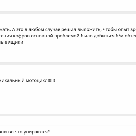
жать. А это в любом случае решил выложить, чтобы опыт зр
тения кофров основной проблемой было добиться б/м обте
ные ящики.
никальный мотоцикл!!!!!!
 они во что упираются?