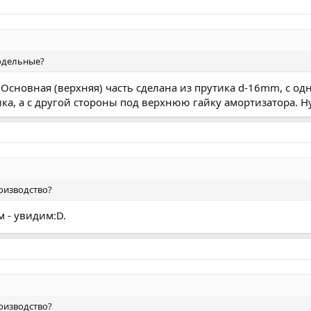
одельные?
сновная (верхняя) часть сделана из прутика d-16mm, с одн
а, а с другой стороны под верхнюю гайку амортизатора. Ну
оизводство?
м - увидим:D.
оизводство?