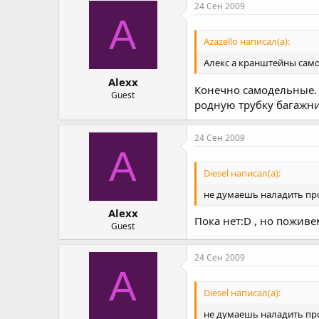
24 Сен 2009
A
Azazello написал(а):
Алекс а кранштейны сам
Alexx
Конечно самодельные. О
Guest
родную трубку багажник
24 Сен 2009
A
Diesel написал(а):
не думаешь наладить пр
Alexx
Пока нет:D , но поживе
Guest
24 Сен 2009
A
Diesel написал(а):
не думаешь наладить пр