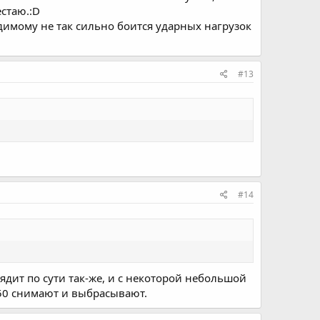
стаю.:D
димому не так сильно боится ударных нагрузок
#13
#14
ядит по сути так-же, и с некоторой небольшой
150 снимают и выбрасывают.