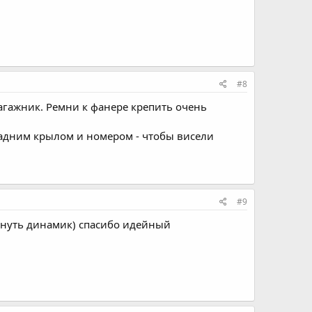
#8
багажник. Ремни к фанере крепить очень
адним крылом и номером - чтобы висели
#9
сунуть динамик) спасибо идейный