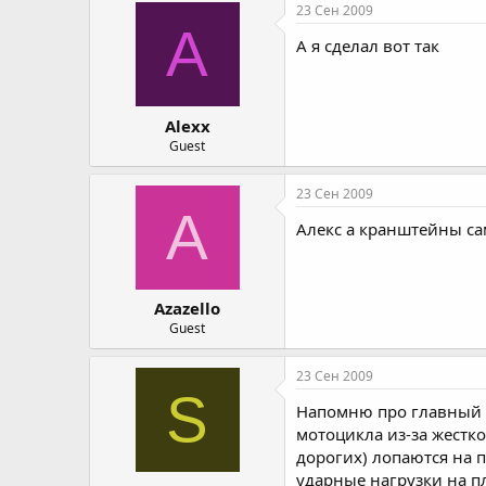
23 Сен 2009
A
А я сделал вот так
Alexx
Guest
23 Сен 2009
A
Алекс а кранштейны с
Azazello
Guest
23 Сен 2009
S
Напомню про главный н
мотоцикла из-за жестк
дорогих) лопаются на п
ударные нагрузки на п