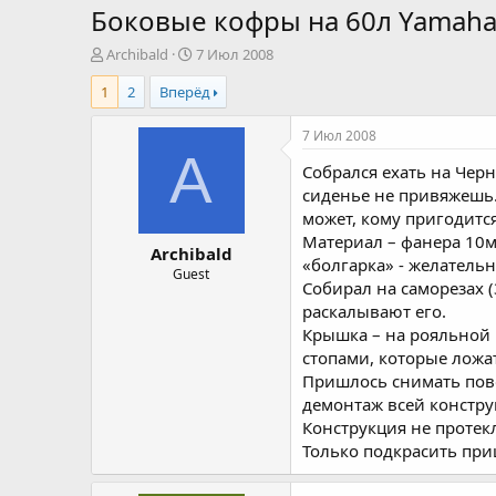
Боковые кофры на 60л Yamaha
А
Д
Archibald
7 Июл 2008
в
а
1
2
Вперёд
т
т
о
а
р
н
7 Июл 2008
т
а
A
Собрался ехать на Чер
е
ч
м
а
сиденье не привяжешь.
ы
л
может, кому пригодитс
а
Материал – фанера 10м
Archibald
«болгарка» - желательн
Guest
Собирал на саморезах (
раскалывают его.
Крышка – на рояльной 
стопами, которые ложат
Пришлось снимать пово
демонтаж всей констру
Конструкция не протек
Только подкрасить при