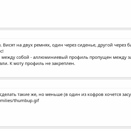
. Висят на двух ремнях, один через сиденье, другой через 
с!
ы между собой - аллюминиевый профиль пропущен между з
али. К моту профиль не закреплен.
 сделать такие же, но меньше (в один из кофров хочется за
ilies/thumbup.gif