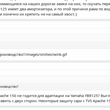
омающиеся на наших дорогах замки на них, то скучать пере
125 имеет два амортизатора, и по этой причине рама по ви
и конечно их крепить не на самый хвост.:)
оизводство?/images/smilies/wink.gif
оизводство?
pache 150 не годится для адаптации на Yamaha YBR125? Выгл
авить с двух сторон. Некоторые защиту сари с TVS Apache 