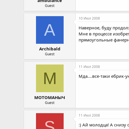
ambulance
Guest
10 Июл 2008
A
Наверное, буду продол
Мне в процессе изобре
прямоугольные фанер
Archibald
Guest
11 Июл 2008
М
Мда....все-таки ебрик-у
МОТОМАНЫЧ
Guest
11 Июл 2008
S
:) Ай молодца! А снизу