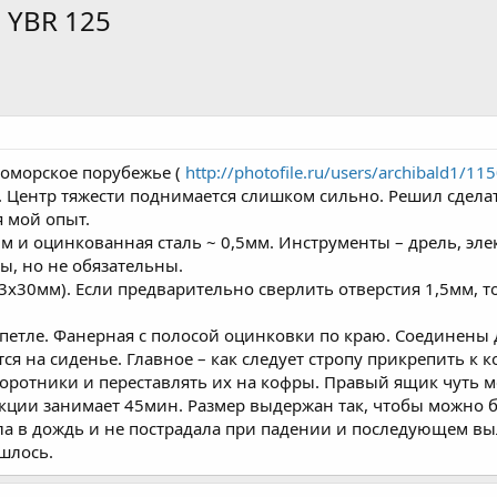
 YBR 125
номорское порубежье (
http://photofile.ru/users/archibald1/1
 Центр тяжести поднимается слишком сильно. Решил сдел
я мой опыт.
м и оцинкованная сталь ~ 0,5мм. Инструменты – дрель, эл
ы, но не обязательны.
3х30мм). Если предварительно сверлить отверстия 1,5мм, т
петле. Фанерная с полосой оцинковки по краю. Соединены
ся на сиденье. Главное – как следует стропу прикрепить к 
ротники и переставлять их на кофры. Правый ящик чуть ме
кции занимает 45мин. Размер выдержан так, чтобы можно б
ла в дождь и не пострадала при падении и последующем выл
шлось.