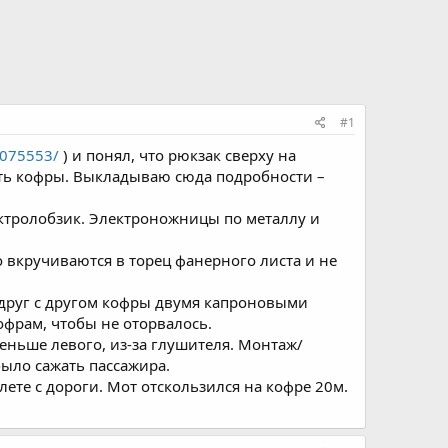
#1
15075553/
) и понял, что рюкзак сверху на
ать кофры. Выкладываю сюда подробности –
ектролобзик. Электроножницы по металлу и
о вкручиваются в торец фанерного листа и не
 друг с другом кофры двумя капроновыми
кофрам, чтобы не оторвалось.
ньше левого, из-за глушителя. Монтаж/
ыло сажать пассажира.
ете с дороги. Мот отскользился на кофре 20м.