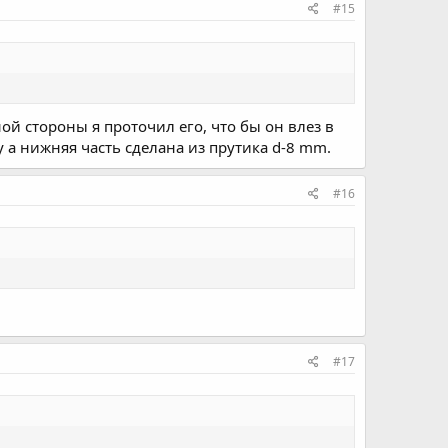
#15
ой стороны я проточил его, что бы он влез в
 а нижняя часть сделана из прутика d-8 mm.
#16
#17