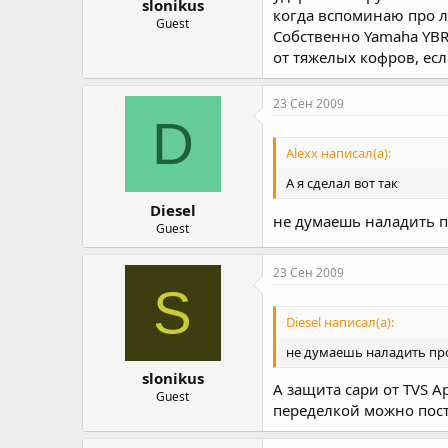
slonikus
когда вспоминаю про л
Guest
Собственно Yamaha YBR
от тяжелых кофров, есл
23 Сен 2009
D
Alexx написал(а):
А я сделал вот так
Diesel
не думаешь наладить пр
Guest
23 Сен 2009
S
Diesel написал(а):
не думаешь наладить пр
slonikus
А защита сари от TVS A
Guest
переделкой можно пост