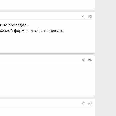
#5
я не пропадал.
каемой формы - чтобы не вешать
#6
#7