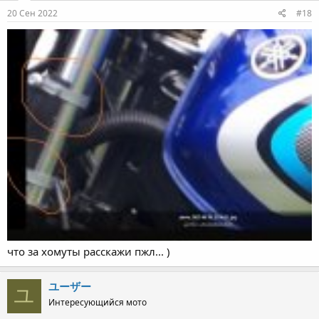
20 Сен 2022
#18
что за хомуты расскажи пжл... )
ユーザー
ユ
Интересующийся мото