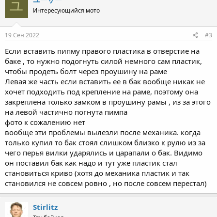
ユ
Интересующийся мото
19 Сен 2022
#3
Если вставить пипму правого пластика в отверстие на
баке , то нужно подогнуть силой немного сам пластик,
чтобы продеть болт через проушину на раме
Левая же часть если вставить ее в бак вообще никак не
хочет подходить под крепление на раме, поэтому она
закреплена только замком в проушину рамы , из за этого
на левой частично погнута пимпа
фото к сожалению нет
вообще эти проблемы вылезли после механика. когда
только купил то бак стоял слишком близко к рулю из за
чего перья вилки ударялись и царапали о бак. Видимо
он поставил бак как надо и тут уже пластик стал
становиться криво (хотя до механика пластик и так
становился не совсем ровно , но после совсем перестал)
Stirlitz