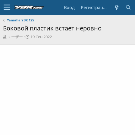
Вход
Регистрация
Yamaha YBR 125
Боковой пластик встает неровно
А
Д
ユーザー
19 Сен 2022
в
а
т
т
о
а
р
н
т
а
е
ч
м
а
ы
л
а