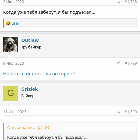
2 Июл 2023
#1,798
Когда уже тебя заберут, я бы подъехал...
R
user
e
a
c
Outlaw
t
Тру байкер
i
o
n
s
9 Июл 2023
#1,799
:
Но кто-то скажет "вы всё врёте"
Grizlek
G
Байкер
11 Июл 2023
#1,800
Outlaw написал(а):
Когда уже тебя заберут, я бы подъехал...