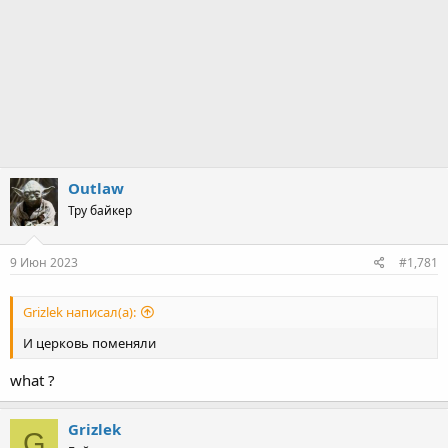
Outlaw
Тру байкер
9 Июн 2023
#1,781
Grizlek написал(а):
И церковь поменяли
what ?
Grizlek
G