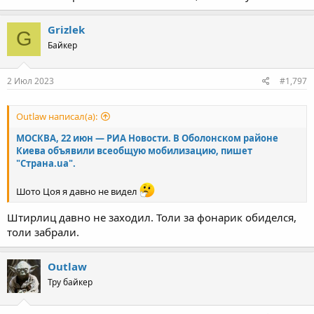
Grizlek
G
Байкер
2 Июл 2023
#1,797
Outlaw написал(а):
МОСКВА, 22 июн — РИА Новости. В Оболонском районе
Киева объявили всеобщую мобилизацию, пишет
"Страна.ua".
Шото Цоя я давно не видел
Штирлиц давно не заходил. Толи за фонарик обиделся,
толи забрали.
Outlaw
Тру байкер