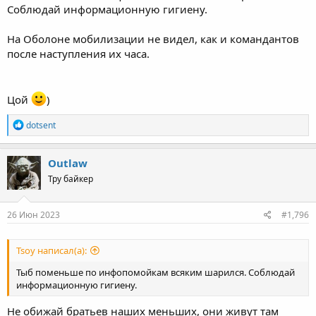
Соблюдай информационную гигиену.
На Оболоне мобилизации не видел, как и командантов
после наступления их часа.
Цой
)
R
dotsent
e
a
c
Outlaw
t
Тру байкер
i
o
n
s
26 Июн 2023
#1,796
:
Tsoy написал(а):
Тыб поменьше по инфопомойкам всяким шарился. Соблюдай
информационную гигиену.
Не обижай братьев наших меньших, они живут там