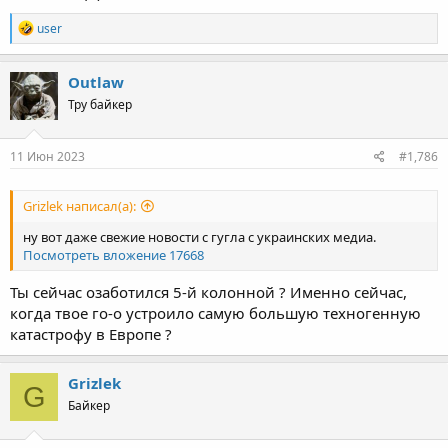
R
user
e
a
c
Outlaw
t
Тру байкер
i
o
n
s
11 Июн 2023
#1,786
:
Grizlek написал(а):
ну вот даже свежие новости с гугла с украинских медиа.
Посмотреть вложение 17668
Ты сейчас озаботился 5-й колонной ? Именно сейчас,
когда твое го-о устроило самую большую техногенную
катастрофу в Европе ?
Grizlek
G
Байкер