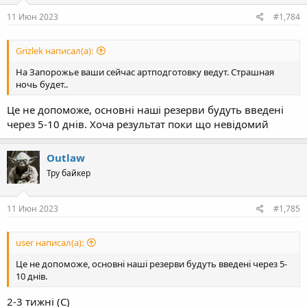
11 Июн 2023
#1,784
Grizlek написал(а):
На Запорожье ваши сейчас артподготовку ведут. Страшная
ночь будет..
Це не допоможе, основні наші резерви будуть введені
через 5-10 днів. Хоча результат поки що невідомий
Outlaw
Тру байкер
11 Июн 2023
#1,785
user написал(а):
Це не допоможе, основні наші резерви будуть введені через 5-
10 днів.
2-3 тижні (С)