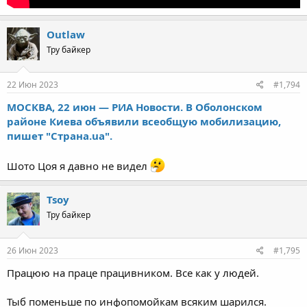
Outlaw
Тру байкер
22 Июн 2023
#1,794
МОСКВА, 22 июн — РИА Новости. В Оболонском
районе Киева объявили всеобщую мобилизацию,
пишет "Страна.ua".
Шото Цоя я давно не видел
Tsoy
Тру байкер
26 Июн 2023
#1,795
Працюю на праце працивником. Все как у людей.
Тыб поменьше по инфопомойкам всяким шарился.