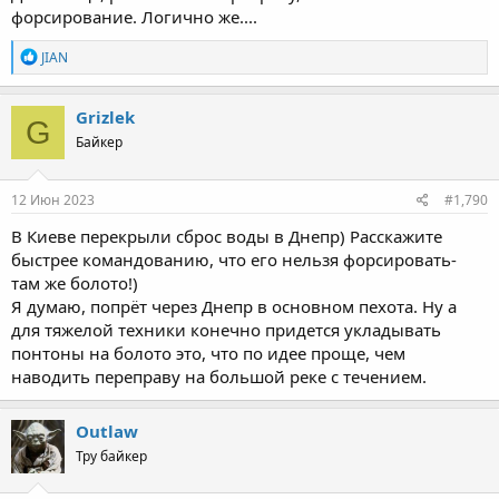
форсирование. Логично же....
R
JIAN
e
a
c
Grizlek
G
t
Байкер
i
o
n
s
12 Июн 2023
#1,790
:
В Киеве перекрыли сброс воды в Днепр) Расскажите
быстрее командованию, что его нельзя форсировать-
там же болото!)
Я думаю, попрёт через Днепр в основном пехота. Ну а
для тяжелой техники конечно придется укладывать
понтоны на болото это, что по идее проще, чем
наводить переправу на большой реке с течением.
Outlaw
Тру байкер