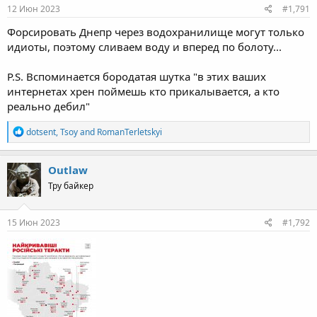
12 Июн 2023
#1,791
Форсировать Днепр через водохранилище могут только
идиоты, поэтому сливаем воду и вперед по болоту...
P.S. Вспоминается бородатая шутка "в этих ваших
интернетах хрен поймешь кто прикалывается, а кто
реально дебил"
R
dotsent
,
Tsoy
and
RomanTerletskyi
e
a
c
Outlaw
t
Тру байкер
i
o
n
s
15 Июн 2023
#1,792
: