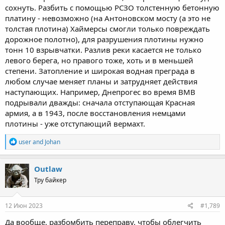
сохнуть. Разбить с помощью РСЗО толстенную бетонную
платину - невозможно (на Антоновском мосту (а это не
толстая плотина) Хаймерсы смогли только повреждать
дорожное полотно), для разрушения плотины нужно
тонн 10 взрывчатки. Разлив реки касается не только
левого берега, но правого тоже, хоть и в меньшей
степени. Затопление и широкая водная преграда в
любом случае меняет планы и затрудняет действия
наступающих. Например, Днепрогес во время ВМВ
подрывали дважды: сначала отступающая Красная
армия, а в 1943, после восстановления немцами
плотины - уже отступающий вермахт.
R
user
and
Johan
e
a
c
Outlaw
t
Тру байкер
i
o
n
s
12 Июн 2023
#1,789
:
Да вообще, разбомбить переправу, чтобы облегчить