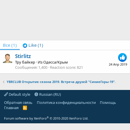
Все
(1)
Like
(1)
Stirlitz
Тру байкер
·
Из
Одесса/Крым
24 Апр 2019
Сообщения
1,400
Reaction score
821
YBRCLUB Открытие сезона 2019. Встреча друзей "СиниеГоры-19".
Default style
Russian (RU)
Обратная связь
Политика конфиденциальности
Помощь
Главная
R
S
S
®
Forum software by XenForo
© 2010-2020 XenForo Ltd.