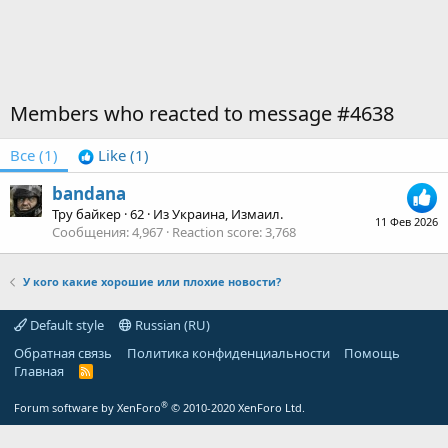
Members who reacted to message #4638
Все
(1)
Like
(1)
bandana
Тру байкер
·
62
·
Из
Украина, Измаил.
11 Фев 2026
Сообщения
4,967
Reaction score
3,768
У кого какие хорошие или плохие новости?
Default style
Russian (RU)
Обратная связь
Политика конфиденциальности
Помощь
Главная
R
S
S
®
Forum software by XenForo
© 2010-2020 XenForo Ltd.