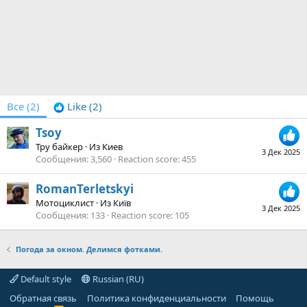
Все
(2)
Like
(2)
Tsoy
Тру байкер
·
Из
Киев
3 Дек 2025
Сообщения
3,560
Reaction score
455
RomanTerletskyi
Мотоциклист
·
Из
Київ
3 Дек 2025
Сообщения
133
Reaction score
105
Погода за окном. Делимся фотками.
Default style
Russian (RU)
Обратная связь
Политика конфиденциальности
Помощь