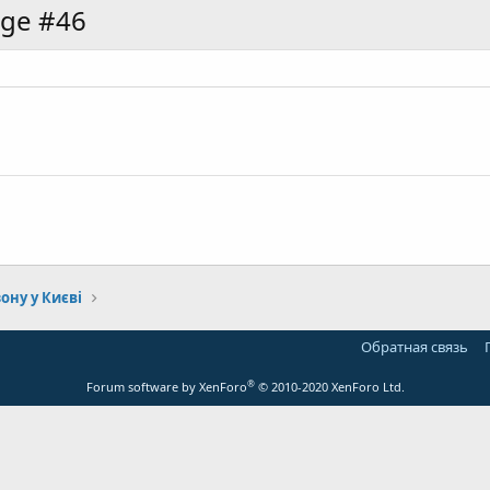
age #46
ону у Києві
Обратная связь
®
Forum software by XenForo
© 2010-2020 XenForo Ltd.