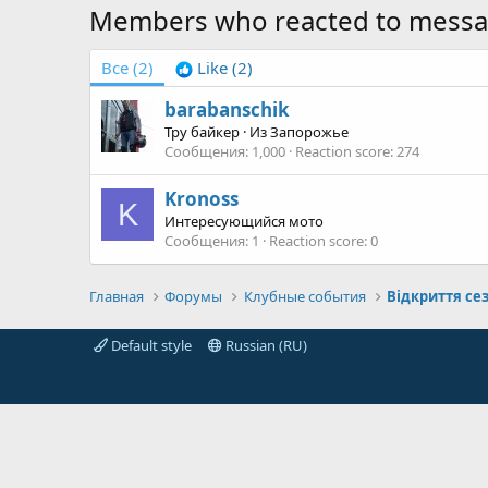
Members who reacted to mess
Все
(2)
Like
(2)
barabanschik
Тру байкер
·
Из
Запорожье
Сообщения
1,000
Reaction score
274
Kronoss
K
Интересующийся мото
Сообщения
1
Reaction score
0
Главная
Форумы
Клубные события
Відкриття сез
Default style
Russian (RU)