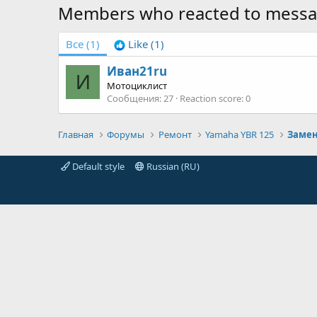
Members who reacted to mess
Все
(1)
Like
(1)
Иван21ru
И
Мотоциклист
Сообщения
27
Reaction score
0
Главная
Форумы
Ремонт
Yamaha YBR 125
Замен
Default style
Russian (RU)