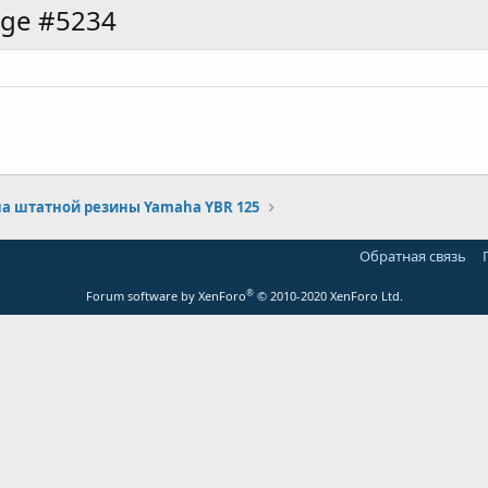
age #5234
а штатной резины Yamaha YBR 125
Обратная связь
®
Forum software by XenForo
© 2010-2020 XenForo Ltd.