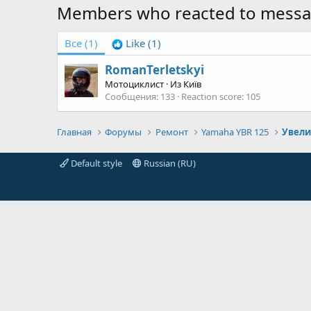
Members who reacted to mess
Все
(1)
Like
(1)
RomanTerletskyi
Мотоциклист
·
Из
Київ
Сообщения
133
Reaction score
105
Главная
Форумы
Ремонт
Yamaha YBR 125
Увели
Default style
Russian (RU)