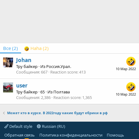
Все
(2)
Haha
(2)
Johan
Тру байкер
·
Из
Россия.Урал.
10 Мар 2022
Сообщения
667
Reaction score
413
user
Тру байкер
·
65
·
Из
Полтава
10 Мар 2022
Сообщения
2,386
Reaction score
1,365
Может кто в курсе. В 2022году какие будут ебрики в рф
Default style
Russian (RU)
Обратная связь
Политика конфиденциальности
Помощь