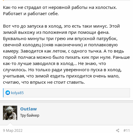
Как-то не страдал от неровной работы на холостых.
Работает и работает себе.
Вот что до запуска в холод, это есть таки минус. Этой
зимой выхожу из положения при помощи фена.
Буквально минуты три грею им впускной патрубок,
свечной колодец (сняв наконечник) и поплавковую
камеру. Заводится как летом, с одного тычка. А то ведь
порой полчаса можно было пихать кик при нуле. Раньше
как-то лучше заводился в холод... Не знаю, что
случилось. Но только ради уверенного пуска в холод,
учитывая, что зимой ездить приходится очень мало,
считаю, что впрыск не стоит ставить.
R
kolya85
e
a
c
Outlaw
t
Тру байкер
i
o
n
s
9 Мар 2022
#11