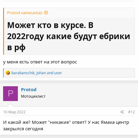
:
Protod написал(а):
Может кто в курсе. В
2022году какие будут ебрики
в рф
у меня есть ответ на этот вопрос
R
barabanschik
,
Johan
and
user
e
a
c
Protod
P
t
Мотоциклист
i
o
n
s
10 Мар 2022
#12
:
И какой же? Может "никакие" ответ? У нас Ямаха центр
закрылся сегодня