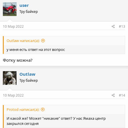
user
Тру байкер
10 Мар 2022
#13
Outlaw написал(а):
у меня есть ответ на этот вопрос
Фотку можна?
Outlaw
Тру байкер
10 Мар 2022
#14
Protod написал(а):
И какой же? Может "никакие" ответ? У нас Ямаха центр
закрылся сегодня