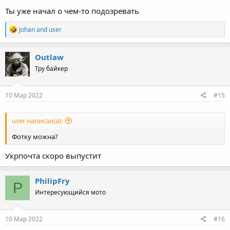
Ты уже начал о чем-то подозревать
R
Johan
and
user
e
a
c
Outlaw
t
Тру байкер
i
o
n
s
10 Мар 2022
#15
:
user написал(а):
Фотку можна?
Укрпочта скоро выпустит
PhilipFry
P
Интересующийся мото
10 Мар 2022
#16