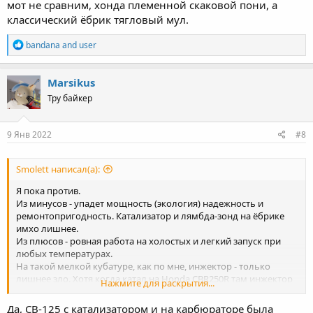
мот не сравним, хонда племенной скаковой пони, а
классический ёбрик тягловый мул.
R
bandana
and
user
e
a
c
Marsikus
t
Тру байкер
i
o
n
s
9 Янв 2022
#8
:
Smolett написал(а):
Я пока против.
Из минусов - упадет мощность (экология) надежность и
ремонтопригодность. Катализатор и лямбда-зонд на ёбрике
имхо лишнее.
Из плюсов - ровная работа на холостых и легкий запуск при
любых температурах.
На такой мелкой кубатуре, как по мне, инжектор - только
лишнее зло. Хотя когда катал на Honda CBR250R там инжектор
Нажмите для раскрытия...
показался как раз к месту, но с ёбриком этот мот не сравним,
хонда племенной скаковой пони, а классический ёбрик
Да, CB-125 с катализатором и на карбюраторе была