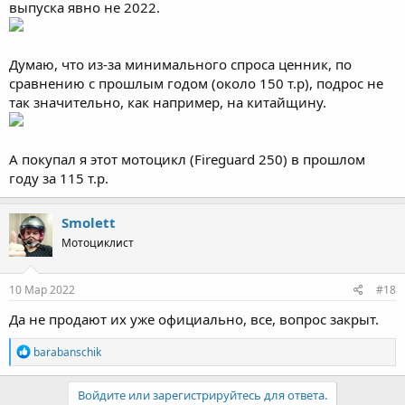
выпуска явно не 2022.
Думаю, что из-за минимального спроса ценник, по
сравнению с прошлым годом (около 150 т.р), подрос не
так значительно, как например, на китайщину.
А покупал я этот мотоцикл (Fireguard 250) в прошлом
году за 115 т.р.
Smolett
Мотоциклист
10 Мар 2022
#18
Да не продают их уже официально, все, вопрос закрыт.
R
barabanschik
e
a
c
Войдите или зарегистрируйтесь для ответа.