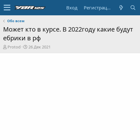
Вход
Регистрация
Обо всем
Может кто в курсе. В 2022году какие будут
ебрики в рф
А
Д
Protod
26 Дек 2021
в
а
т
т
о
а
р
н
т
а
е
ч
м
а
ы
л
а