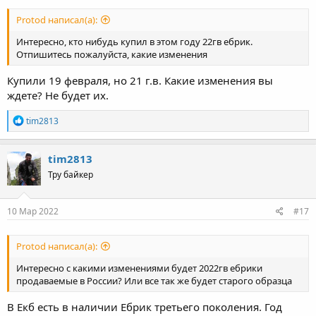
Protod написал(а):
Интересно, кто нибудь купил в этом году 22гв ебрик.
Отпишитесь пожалуйста, какие изменения
Купили 19 февраля, но 21 г.в. Какие изменения вы
ждете? Не будет их.
R
tim2813
e
a
c
tim2813
t
Тру байкер
i
o
n
s
10 Мар 2022
#17
:
Protod написал(а):
Интересно с какими изменениями будет 2022гв ебрики
продаваемые в России? Или все так же будет старого образца
В Екб есть в наличии Ебрик третьего поколения. Год