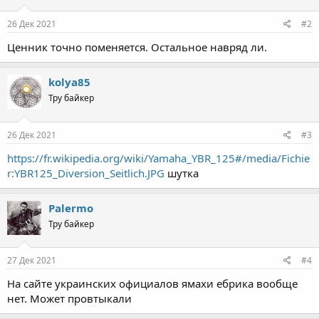
26 Дек 2021
#2
Ценник точно поменяется. Остальное навряд ли.
kolya85
Тру байкер
26 Дек 2021
#3
https://fr.wikipedia.org/wiki/Yamaha_YBR_125#/media/Fichie
r:YBR125_Diversion_Seitlich.JPG
шутка
Palermo
Тру байкер
27 Дек 2021
#4
На сайте украинских официалов ямахи ебрика вообще
нет. Может провтыкали