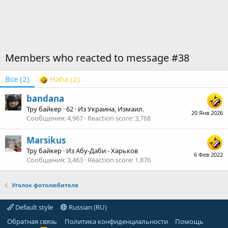
Members who reacted to message #38
Все
(2)
Haha
(2)
bandana
Тру байкер
·
62
·
Из
Украина, Измаил.
20 Янв 2026
Сообщения
4,967
Reaction score
3,768
Marsikus
Тру байкер
·
Из
Абу-Даби - Харьков
6 Фев 2022
Сообщения
3,463
Reaction score
1,876
Уголок фотолюбителя
Default style
Russian (RU)
Обратная связь
Политика конфиденциальности
Помощь