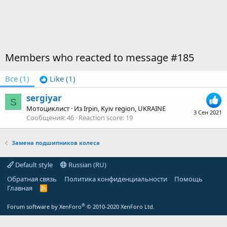
Members who reacted to message #185
Все
(1)
Like
(1)
sergiyar
S
Мотоциклист
·
Из
Irpin, Kyiv region, UKRAINE
3 Сен 2021
Сообщения
46
Reaction score
19
Замена подшипников колеса
Default style
Russian (RU)
Обратная связь
Политика конфиденциальности
Помощь
Главная
R
S
S
®
Forum software by XenForo
© 2010-2020 XenForo Ltd.