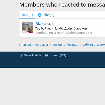
Members who reacted to mess
Все
(1)
Like
(1)
Marsikus
Тру байкер
·
Из
Абу-Даби - Харьков
Сообщения
3,463
Reaction score
1,876
Главная
Форумы
Основной раздел
Обмен опытом
Default style
Russian (RU)