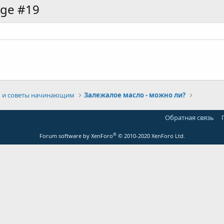
age #19
 и советы начинающим
Залежалое масло - можно ли?
Обратная связь
®
Forum software by XenForo
© 2010-2020 XenForo Ltd.