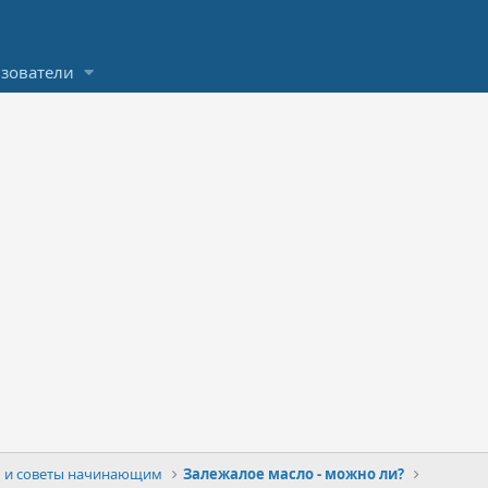
зователи
 и советы начинающим
Залежалое масло - можно ли?