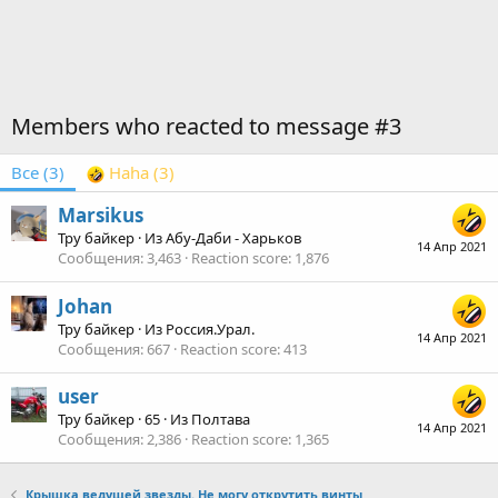
Members who reacted to message #3
Все
(3)
Haha
(3)
Marsikus
Тру байкер
·
Из
Абу-Даби - Харьков
14 Апр 2021
Сообщения
3,463
Reaction score
1,876
Johan
Тру байкер
·
Из
Россия.Урал.
14 Апр 2021
Сообщения
667
Reaction score
413
user
Тру байкер
·
65
·
Из
Полтава
14 Апр 2021
Сообщения
2,386
Reaction score
1,365
Крышка ведущей звезды. Не могу открутить винты