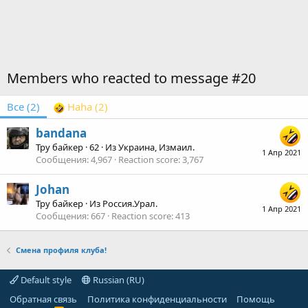
Members who reacted to message #20
Все
(2)
Haha
(2)
bandana
Тру байкер
·
62
·
Из
Украина, Измаил.
1 Апр 2021
Сообщения
4,967
Reaction score
3,767
Johan
Тру байкер
·
Из
Россия.Урал.
1 Апр 2021
Сообщения
667
Reaction score
413
Смена профиля клуба!
Default style
Russian (RU)
Обратная связь
Политика конфиденциальности
Помощь