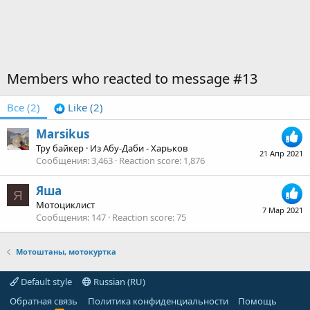
Members who reacted to message #13
Все
(2)
Like
(2)
Marsikus
Тру байкер
·
Из
Абу-Даби - Харьков
21 Апр 2021
Сообщения
3,463
Reaction score
1,876
Яша
Я
Мотоциклист
7 Мар 2021
Сообщения
147
Reaction score
75
Мотоштаны, мотокуртка
Default style
Russian (RU)
Обратная связь
Политика конфиденциальности
Помощь