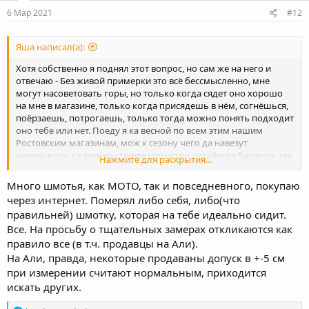
n
s
6 Мар 2021
#12
:
Яша написал(а):
Хотя собственно я поднял этот вопрос, но сам же на него и
отвечаю - Без живой примерки это всё бессмысленно, мне
могут насоветовать горы, но только когда сядет оно хорошо
на мне в магазине, только когда присядешь в нём, согнёшься,
поёрзаешь, потрогаешь, только тогда можно понять подходит
оно тебе или нет. Поеду я ка весной по всем этим нашим
Ростовским магазинам, мож к сезону чего да навезут
новенького, с удовольствием пощупаю китайское барахло, так
Нажмите для раскрытия...
как оно заметно дешевле, и не всегда на столько хуже, а всякие
Scott-ты в последнюю очередь буду мерить. Жаль выбор
Много шмотья, как МОТО, так и повседневного, покупаю
ограничен в сравнении с Москвой той же, но буду выбирать из
через интернет. Померял либо себя, либо(что
того, что есть на местах.
правильней) шмотку, которая на тебе идеально сидит.
Все. На просьбу о тщательных замерах откликаются как
правило все (в т.ч. продавцы на Али).
На Али, правда, некоторые продаваны допуск в +-5 см
при измерении считают нормальным, приходится
искать других.