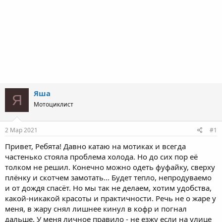
Яша
Я
Мотоциклист
2 Мар 2021
#1
Привет, Ребята! Давно катаю на мотиках и всегда
частенько стояла проблема холода. Но до сих пор её
толком не решил. Конечно можно одеть фуфайку, сверху
плёнку и скотчем замотать... Будет тепло, непродуваемо
и от дождя спасёт. Но мы так не делаем, хотим удобства,
какой-никакой красоты и практичности. Речь не о жаре у
меня, в жару снял лишнее кинул в кофр и погнал
дальше. У меня личное правило - не езжу если на улице