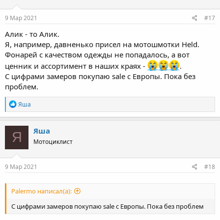
9 Мар 2021
#17
Алик - то Алик.
Я, например, давненько присел на мотошмотки Held.
Фонарей с качеством одежды не попадалось, а вот
ценник и ассортимент в наших краях -
.
С цифрами замеров покупаю sale с Европы. Пока без
проблем.
R
Яша
e
a
c
Яша
Я
t
Мотоциклист
i
o
n
s
9 Мар 2021
#18
:
Palermo написал(а):
С цифрами замеров покупаю sale с Европы. Пока без проблем