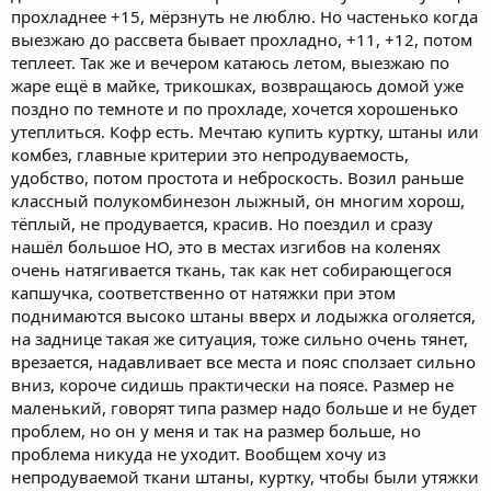
прохладнее +15, мёрзнуть не люблю. Но частенько когда
выезжаю до рассвета бывает прохладно, +11, +12, потом
теплеет. Так же и вечером катаюсь летом, выезжаю по
жаре ещё в майке, трикошках, возвращаюсь домой уже
поздно по темноте и по прохладе, хочется хорошенько
утеплиться. Кофр есть. Мечтаю купить куртку, штаны или
комбез, главные критерии это непродуваемость,
удобство, потом простота и неброскость. Возил раньше
классный полукомбинезон лыжный, он многим хорош,
тёплый, не продувается, красив. Но поездил и сразу
нашёл большое НО, это в местах изгибов на коленях
очень натягивается ткань, так как нет собирающегося
капшучка, соответственно от натяжки при этом
поднимаются высоко штаны вверх и лодыжка оголяется,
на заднице такая же ситуация, тоже сильно очень тянет,
врезается, надавливает все места и пояс сползает сильно
вниз, короче сидишь практически на поясе. Размер не
маленький, говорят типа размер надо больше и не будет
проблем, но он у меня и так на размер больше, но
проблема никуда не уходит. Вообщем хочу из
непродуваемой ткани штаны, куртку, чтобы были утяжки