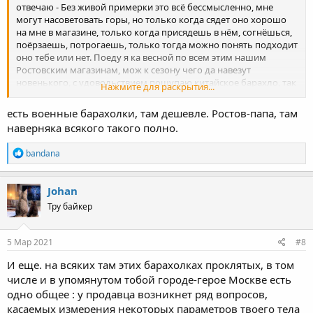
отвечаю - Без живой примерки это всё бессмысленно, мне
могут насоветовать горы, но только когда сядет оно хорошо
на мне в магазине, только когда присядешь в нём, согнёшься,
поёрзаешь, потрогаешь, только тогда можно понять подходит
оно тебе или нет. Поеду я ка весной по всем этим нашим
Ростовским магазинам, мож к сезону чего да навезут
новенького, с удовольствием пощупаю китайское барахло, так
Нажмите для раскрытия...
как оно заметно дешевле, и не всегда на столько хуже, а всякие
Scott-ты в последнюю очередь буду мерить. Жаль выбор
есть военные барахолки, там дешевле. Ростов-папа, там
ограничен в сравнении с Москвой той же, но буду выбирать из
наверняка всякого такого полно.
того, что есть на местах.
R
bandana
e
a
c
Johan
t
Тру байкер
i
o
n
s
5 Мар 2021
#8
:
И еще. на всяких там этих барахолках проклятых, в том
числе и в упомянутом тобой городе-герое Москве есть
одно общее : у продавца возникнет ряд вопросов,
касаемых измерения некоторых параметров твоего тела