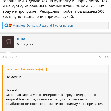
сообщении. Одеваю как на футболку и шорты летом, так
и на куртку из овчины и ватные штаны зимой . Дышит,
воду не пропускает. Рекордный пробег под дождём 500
км, в пункт назначения приехал сухой.
R
Marsikus
,
Densais
,
Яша
and 1 other person
e
a
c
Яша
Я
t
Мотоциклист
i
o
n
s
3 Мар 2021
#4
:
barabanschik написал(а):
Не можно!
Важно!
Основная задача мотоэкипировки, в первую очередь, это
защита! Боюсь представить что случится с лыжным
комбинезоном после скользячки по асфальту даже при 30 км/
ч.