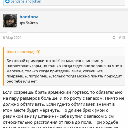
R
bandana
and
Johan
e
a
c
bandana
t
Тру байкер
i
o
n
s
6 Мар 2021
#13
:
Яша написал(а):
Без живой примерки это всё бессмысленно, мне могут
насоветовать горы, но только когда сядет оно хорошо на мне в
магазине, только когда присядешь в нём, согнёшься,
поёрзаешь, потрогаешь, только тогда можно понять подходит
оно тебе или нет.
Если созреешь брать армейский гортекс, то обязательно
на пару размеров больше, и по росту с запасом. Ничто не
должно обтягивать. Если где-то обтягивает, значит в
этом месте будет мёрзнуть. По длине брюк (мои с
резинкой внизу штанин) - себе купил с запасом 5 см
относительно расстояния от паха до пола. При ходьбе
пофиг, резинка не даёт штанинам по земле вошкаться.