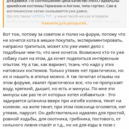
дождевики. По соотношению цена-качество ИМХО идеальны
армейские костюмы Германии и Англии, типа гортекс. Сам в
англиканском катаю оказывается уже давно.
Шо это такое
ЧИТАТЬ ТУТ
, у меня такой-же как в первом
сообщении. Одеваю как на футболку и шорты летом, так и на
Нажмите для раскрытия...
куртку из овчины и ватные штаны зимой . Дышит, воду не
пропускает. Рекордный пробег под дождём 500 км, в пункт
Вот тож, потому за советом и полез на форум, потому что
назначения приехал сухой.
не хочется кота в мешке покупать, экспериментировать,
напрасно тратиться, может кто уже имел дело с
подобным чем-то, что мне хочется. Возможно кто-то уже
собаку съел на этом, да хочет поделиться интересным
опытом. Ну а так, как вариант, ткань что надо у этих
натовских костюмов. Только утяжек нет практически, но
их и нашить в ателье можно. А так почитал отзывы на
этом форуме, хвалят практически все, что не пропускает
воду, крепкий, дышит, но есть и минусы. По мне эти
минусы как раз те от которых хотел избавиться - Это
задирается штанина вверх при изгибе колена, тянет на
коленях. на жопе тянет, при этом поясница оголяется, нет
утяжек, парусит. Он действительно идеален для простой,
ровной ходьбы, для охотника, грибника, постового, от
сильного ливня спасёт и т.д., но не для езды в позе с