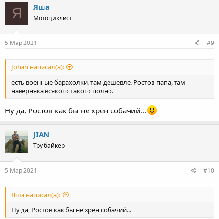
c
Яша
Я
t
Мотоциклист
i
o
n
s
5 Мар 2021
#9
:
Johan написал(а):
есть военные барахолки, там дешевле. Ростов-папа, там
наверняка всякого такого полно.
Ну да, Ростов как бы не хрен собачий...
JIAN
Тру байкер
5 Мар 2021
#10
Яша написал(а):
Ну да, Ростов как бы не хрен собачий...