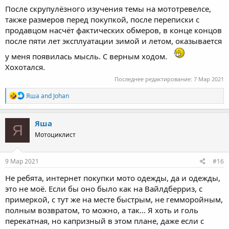
После скрупулёзного изучения темы на мототревелсе,
также размеров перед покупкой, после переписки с
продавцом насчёт фактических обмеров, в конце концов
после пяти лет эксплуатации зимой и летом, оказывается
у меня появилась мысль. С верным ходом.
Хохотался.
Последнее редактирование:
7 Мар 2021
R
Яша
and
Johan
e
a
c
Яша
Я
t
Мотоциклист
i
o
n
s
9 Мар 2021
#16
:
Не ребята, интернет покупки мото одежды, да и одежды,
это не моё. Если бы оно было как на Вайлдберриз, с
примеркой, с тут же на месте быстрым, не гемморойным,
полным возвратом, то можно, а так... Я хоть и голь
перекатная, но капризный в этом плане, даже если с