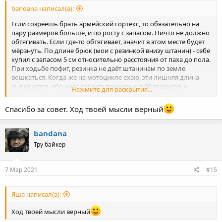
bandana написал(а):
Если созреешь брать армейский гортекс, то обязательно на
пару размеров больше, и по росту с запасом. Ничто не должно
обтягивать. Если где-то обтягивает, значит в этом месте будет
мёрзнуть. По длине брюк (мои с резинкой внизу штанин) - себе
купил с запасом 5 см относительно расстояния от паха до пола.
При ходьбе пофиг, резинка не даёт штанинам по земле
вошкаться. Когда-же на мотоцикле ехаю, эти лишняя длина
выбирается, ибо нога согнута примерно в 90 градусов, и
Нажмите для раскрытия...
нижний край штанины как раз на уровне щиколотки, ИМХО
самое то для защиты в дождливую погоду. Само собой ношу их
Спасибо за совет. Ход твоей мысли верный
поверх берцев. Куртка с запасом по ростовке и размеру как раз
получается в тему при мотоциклеткой посадке даже с толстой
одеждой внутри, длины рукавов хватает. И да, покупал без
bandana
примерки, через интернет.
Тру байкер
С Палермо абсолютно солидарен, если обмерять одежду в
которой тебе удобно, то от этого вполне можно танцевать.
7 Мар 2021
#15
Яша написал(а):
Ход твоей мысли верный