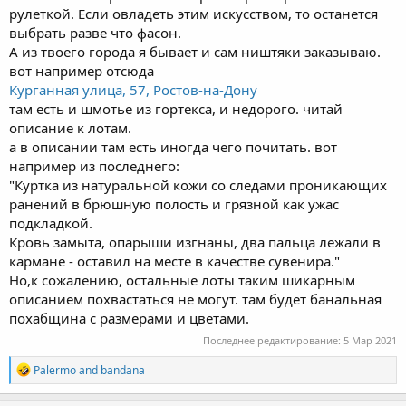
рулеткой. Если овладеть этим искусством, то останется
выбрать разве что фасон.
А из твоего города я бывает и сам ништяки заказываю.
вот например отсюда
Курганная улица, 57, Ростов-на-Дону
там есть и шмотье из гортекса, и недорого. читай
описание к лотам.
а в описании там есть иногда чего почитать. вот
например из последнего:
"Куртка из натуральной кожи со следами проникающих
ранений в брюшную полость и грязной как ужас
подкладкой.
Кровь замыта, опарыши изгнаны, два пальца лежали в
кармане - оставил на месте в качестве сувенира."
Но,к сожалению, остальные лоты таким шикарным
описанием похвастаться не могут. там будет банальная
похабщина с размерами и цветами.
Последнее редактирование:
5 Мар 2021
R
Palermo
and
bandana
e
a