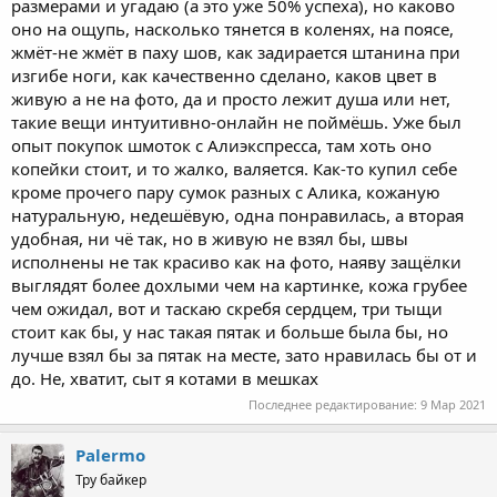
размерами и угадаю (а это уже 50% успеха), но каково
оно на ощупь, насколько тянется в коленях, на поясе,
жмёт-не жмёт в паху шов, как задирается штанина при
изгибе ноги, как качественно сделано, каков цвет в
живую а не на фото, да и просто лежит душа или нет,
такие вещи интуитивно-онлайн не поймёшь. Уже был
опыт покупок шмоток с Алиэкспресса, там хоть оно
копейки стоит, и то жалко, валяется. Как-то купил себе
кроме прочего пару сумок разных с Алика, кожаную
натуральную, недешёвую, одна понравилась, а вторая
удобная, ни чё так, но в живую не взял бы, швы
исполнены не так красиво как на фото, наяву защёлки
выглядят более дохлыми чем на картинке, кожа грубее
чем ожидал, вот и таскаю скребя сердцем, три тыщи
стоит как бы, у нас такая пятак и больше была бы, но
лучше взял бы за пятак на месте, зато нравилась бы от и
до. Не, хватит, сыт я котами в мешках
Последнее редактирование:
9 Мар 2021
Palermo
Тру байкер