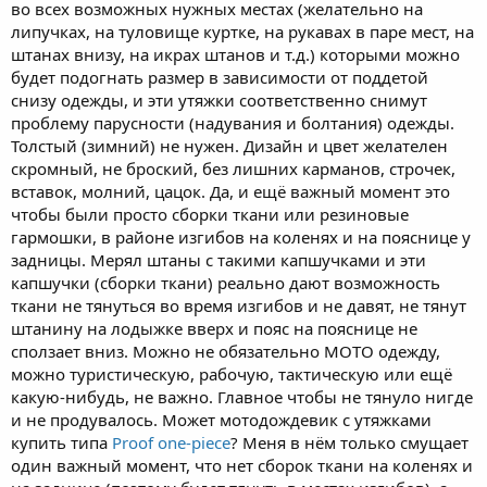
во всех возможных нужных местах (желательно на
липучках, на туловище куртке, на рукавах в паре мест, на
штанах внизу, на икрах штанов и т.д.) которыми можно
будет подогнать размер в зависимости от поддетой
снизу одежды, и эти утяжки соответственно снимут
проблему парусности (надувания и болтания) одежды.
Толстый (зимний) не нужен. Дизайн и цвет желателен
скромный, не броский, без лишних карманов, строчек,
вставок, молний, цацок. Да, и ещё важный момент это
чтобы были просто сборки ткани или резиновые
гармошки, в районе изгибов на коленях и на пояснице у
задницы. Мерял штаны с такими капшучками и эти
капшучки (сборки ткани) реально дают возможность
ткани не тянуться во время изгибов и не давят, не тянут
штанину на лодыжке вверх и пояс на пояснице не
сползает вниз. Можно не обязательно МОТО одежду,
можно туристическую, рабочую, тактическую или ещё
какую-нибудь, не важно. Главное чтобы не тянуло нигде
и не продувалось. Может мотодождевик с утяжками
купить типа
Proof one-piece
? Меня в нём только смущает
один важный момент, что нет сборок ткани на коленях и