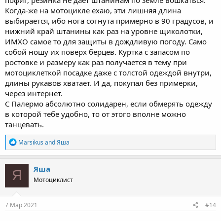
Когда-же на мотоцикле ехаю, эти лишняя длина
выбирается, ибо нога согнута примерно в 90 градусов, и
нижний край штанины как раз на уровне щиколотки,
ИМХО самое то для защиты в дождливую погоду. Само
собой ношу их поверх берцев. Куртка с запасом по
ростовке и размеру как раз получается в тему при
мотоциклеткой посадке даже с толстой одеждой внутри,
длины рукавов хватает. И да, покупал без примерки,
через интернет.
С Палермо абсолютно солидарен, если обмерять одежду
в которой тебе удобно, то от этого вполне можно
танцевать.
R
Marsikus
and
Яша
e
a
c
Яша
Я
t
Мотоциклист
i
o
n
s
7 Мар 2021
#14
: