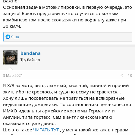
Важно!
Основная задача мотоэкипировки, в первую очередь, это
защита! Боюсь представить что случится с лыжным
комбинезоном после скользячки по асфальту даже при
30 км/ч.
R
Яша
e
a
c
bandana
t
Тру байкер
i
o
n
s
3 Мар 2021
#3
:
Я Х/З за мото, авто, лыжный, квасной, пивной и прочий
экип, ибо не срослось, и судя по всему не срастётся...
Хочу лишь посоветовать не тратиться на всякоразные
недышащие дождевики. По соотношению цена-качество
ИМХО идеальны армейские костюмы Германии и
Англии, типа гортекс. Сам в англиканском катаю
оказывается уже давно.
Шо это такое
ЧИТАТЬ ТУТ
, у меня такой-же как в первом