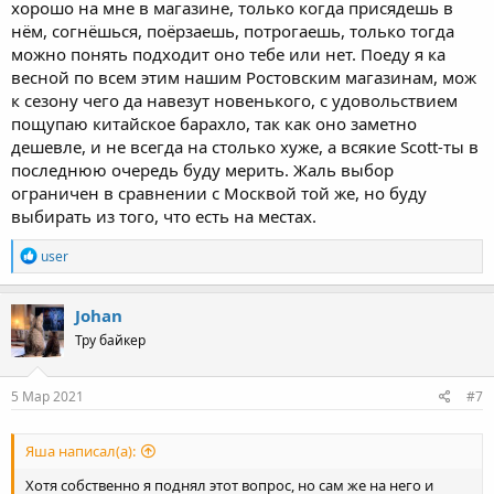
хорошо на мне в магазине, только когда присядешь в
нём, согнёшься, поёрзаешь, потрогаешь, только тогда
можно понять подходит оно тебе или нет. Поеду я ка
весной по всем этим нашим Ростовским магазинам, мож
к сезону чего да навезут новенького, с удовольствием
пощупаю китайское барахло, так как оно заметно
дешевле, и не всегда на столько хуже, а всякие Scott-ты в
последнюю очередь буду мерить. Жаль выбор
ограничен в сравнении с Москвой той же, но буду
выбирать из того, что есть на местах.
R
user
e
a
c
Johan
t
Тру байкер
i
o
n
s
5 Мар 2021
#7
:
Яша написал(а):
Хотя собственно я поднял этот вопрос, но сам же на него и