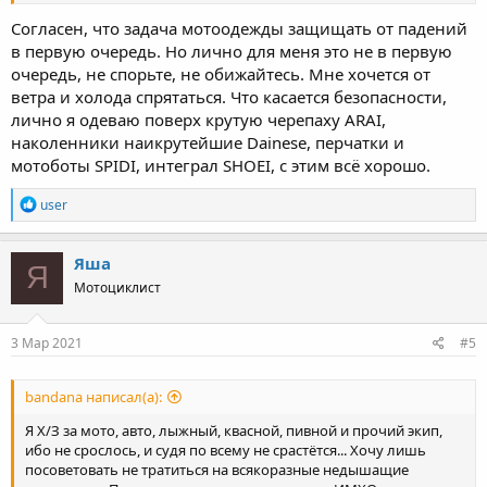
Согласен, что задача мотоодежды защищать от падений
в первую очередь. Но лично для меня это не в первую
очередь, не спорьте, не обижайтесь. Мне хочется от
ветра и холода спрятаться. Что касается безопасности,
лично я одеваю поверх крутую черепаху ARAI,
наколенники наикрутейшие Dainese, перчатки и
мотоботы SPIDI, интеграл SHOEI, с этим всё хорошо.
R
user
e
a
c
Яша
Я
t
Мотоциклист
i
o
n
s
3 Мар 2021
#5
:
bandana написал(а):
Я Х/З за мото, авто, лыжный, квасной, пивной и прочий экип,
ибо не срослось, и судя по всему не срастётся... Хочу лишь
посоветовать не тратиться на всякоразные недышащие