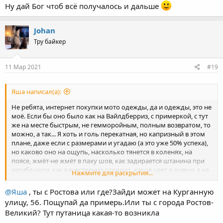
Ну дай Бог чтоб всё получалось и дальше
Johan
Тру байкер
11 Мар 2021
#19
Яша написал(а):
Не ребята, интернет покупки мото одежды, да и одежды, это не
моё. Если бы оно было как на Вайлдберриз, с примеркой, с тут
же на месте быстрым, не гемморойным, полным возвратом, то
можно, а так... Я хоть и голь перекатная, но капризный в этом
плане, даже если с размерами и угадаю (а это уже 50% успеха),
но каково оно на ощупь, насколько тянется в коленях, на
поясе, жмёт-не жмёт в паху шов, как задирается штанина при
изгибе ноги, как качественно сделано, каков цвет в живую а не
Нажмите для раскрытия...
на фото, да и просто лежит душа или нет, такие вещи
интуитивно-онлайн не поймёшь. Уже был опыт покупок
@Яша
, ты с Ростова или где?Зайди может на Курганную
шмоток с Алиэкспресса, там хоть оно копейки стоит, и то
улицу, 56. Пощупай да примерь.Или ты с города Ростов-
жалко, валяется. Как-то купил себе кроме прочего пару сумок
Великий? Тут путаница какая-то возникла
разных с Алика, кожаную натуральную, недешёвую, одна