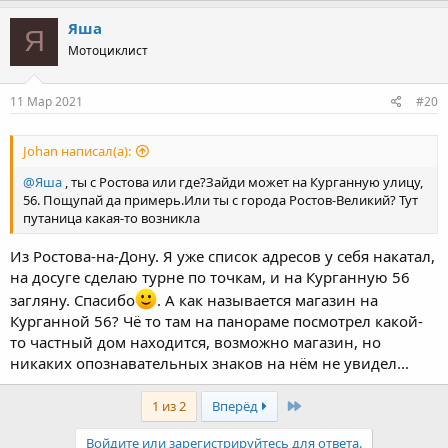
понравилась, а вторая удобная, ни чё так, но в живую не взял
бы, швы исполнены не так красиво как на фото, наяву защёлки
Яша
Я
выглядят более дохлыми чем на картинке, кожа грубее чем
Мотоциклист
ожидал, вот и таскаю скребя сердцем, три тыщи стоит как бы, у
нас такая пятак и больше была бы, но лучше взял бы за пятак
на месте, зато нравилась бы от и до. Не, хватит, сыт я котами в
11 Мар 2021
#20
мешках
Johan написал(а):
@Яша
, ты с Ростова или где?Зайди может на Курганную улицу,
56. Пощупай да примерь.Или ты с города Ростов-Великий? Тут
путаница какая-то возникла
Из Ростова-на-Дону. Я уже список адресов у себя накатал,
на досуге сделаю турне по точкам, и на Курганную 56
загляну. Спасибо
. А как называется магазин на
Курганной 56? Чё то там на панораме посмотрел какой-
то частный дом находится, возможно магазин, но
никаких опознавательных знаков на нём не увидел...
Last
1 из 2
Вперёд
Войдите или зарегистрируйтесь для ответа.