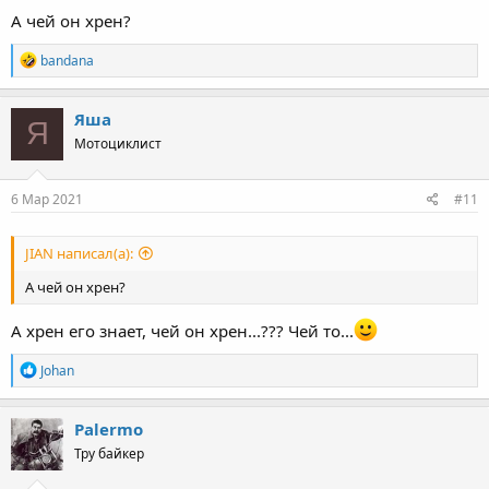
А чей он хрен?
R
bandana
e
a
c
Яша
Я
t
Мотоциклист
i
o
n
s
6 Мар 2021
#11
:
JIAN написал(а):
А чей он хрен?
А хрен его знает, чей он хрен...??? Чей то...
R
Johan
e
a
c
Palermo
t
Тру байкер
i
o