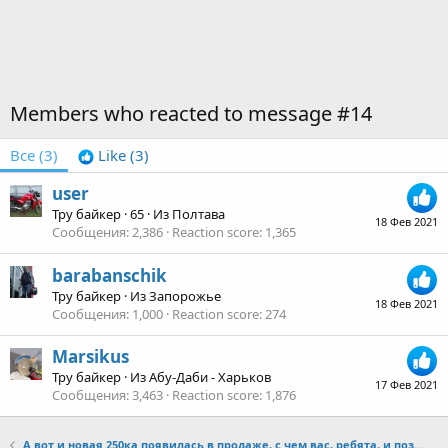
Members who reacted to message #14
Все
(3)
Like
(3)
user
Тру байкер
·
65
·
Из
Полтава
18 Фев 2021
Сообщения
2,386
Reaction score
1,365
barabanschik
Тру байкер
·
Из
Запорожье
18 Фев 2021
Сообщения
1,000
Reaction score
274
Marsikus
Тру байкер
·
Из
Абу-Даби - Харьков
17 Фев 2021
Сообщения
3,463
Reaction score
1,876
А вот и новая 250ка появилась в продаже, с чем вас, ребята, и поздравляю))