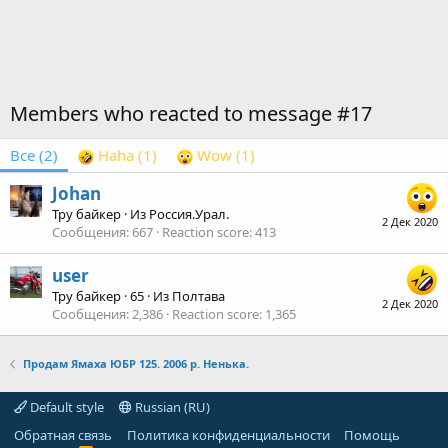
Members who reacted to message #17
Все
(2)
Haha
(1)
Wow
(1)
Johan
Тру байкер
·
Из
Россия.Урал.
2 Дек 2020
Сообщения
667
Reaction score
413
user
Тру байкер
·
65
·
Из
Полтава
2 Дек 2020
Сообщения
2,386
Reaction score
1,365
Продам Ямаха ЮБР 125. 2006 р. Ненька.
Default style
Russian (RU)
Обратная связь
Политика конфиденциальности
Помощь