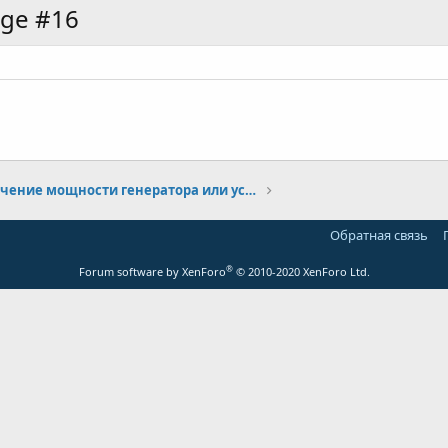
age #16
Увеличение мощности генератора или установка вспомогательного
Обратная связь
®
Forum software by XenForo
© 2010-2020 XenForo Ltd.