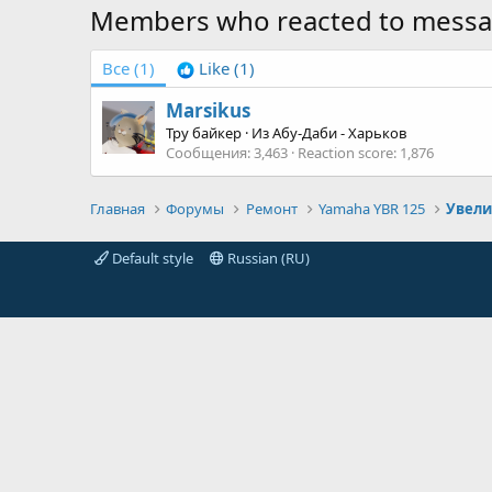
Members who reacted to mess
Все
(1)
Like
(1)
Marsikus
Тру байкер
·
Из
Абу-Даби - Харьков
Сообщения
3,463
Reaction score
1,876
Главная
Форумы
Ремонт
Yamaha YBR 125
Default style
Russian (RU)