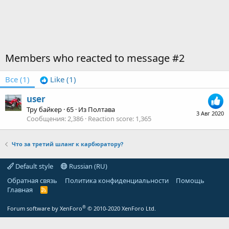
Members who reacted to message #2
Все
(1)
Like
(1)
user
Тру байкер
·
65
·
Из
Полтава
3 Авг 2020
Сообщения
2,386
Reaction score
1,365
Что за третий шланг к карбюратору?
Default style
Russian (RU)
Обратная связь
Политика конфиденциальности
Помощь
Главная
R
S
S
®
Forum software by XenForo
© 2010-2020 XenForo Ltd.