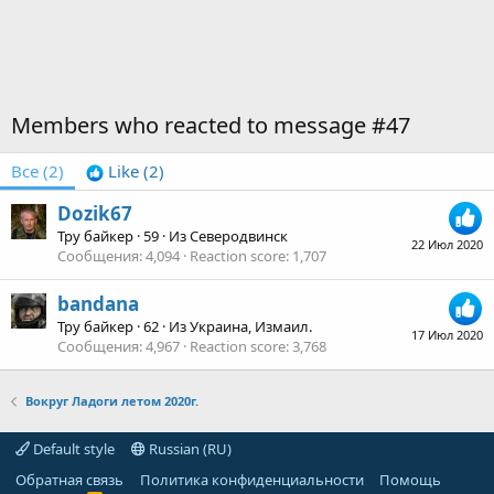
Members who reacted to message #47
Все
(2)
Like
(2)
Dozik67
Тру байкер
·
59
·
Из
Северодвинск
22 Июл 2020
Сообщения
4,094
Reaction score
1,707
bandana
Тру байкер
·
62
·
Из
Украина, Измаил.
17 Июл 2020
Сообщения
4,967
Reaction score
3,768
Вокруг Ладоги летом 2020г.
Default style
Russian (RU)
Обратная связь
Политика конфиденциальности
Помощь