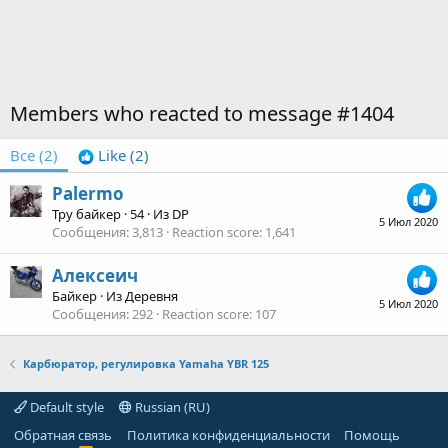
Members who reacted to message #1404
Все
(2)
Like
(2)
Palermo
Тру байкер
·
54
·
Из
DP
5 Июл 2020
Сообщения
3,813
Reaction score
1,641
Алексеич
Байкер
·
Из
Деревня
5 Июл 2020
Сообщения
292
Reaction score
107
Карбюратор, регулировка Yamaha YBR 125
Default style
Russian (RU)
Обратная связь
Политика конфиденциальности
Помощь