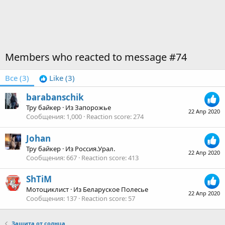
Members who reacted to message #74
Все
(3)
Like
(3)
barabanschik
Тру байкер
·
Из
Запорожье
22 Апр 2020
Сообщения
1,000
Reaction score
274
Johan
Тру байкер
·
Из
Россия.Урал.
22 Апр 2020
Сообщения
667
Reaction score
413
ShTiM
Мотоциклист
·
Из
Беларуское Полесье
22 Апр 2020
Сообщения
137
Reaction score
57
Защита от солнца