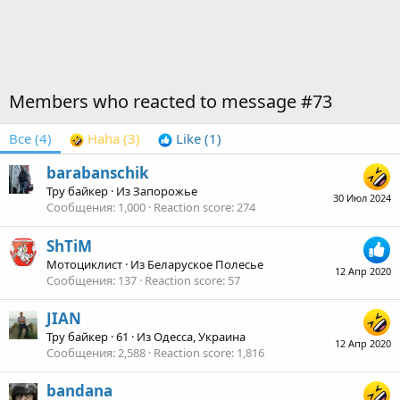
Members who reacted to message #73
Все
(4)
Haha
(3)
Like
(1)
barabanschik
Тру байкер
·
Из
Запорожье
30 Июл 2024
Сообщения
1,000
Reaction score
274
ShTiM
Мотоциклист
·
Из
Беларуское Полесье
12 Апр 2020
Сообщения
137
Reaction score
57
JIAN
Тру байкер
·
61
·
Из
Одесса, Украина
12 Апр 2020
Сообщения
2,588
Reaction score
1,816
bandana